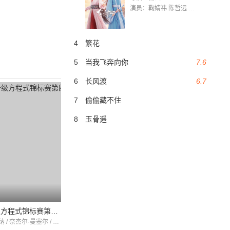
演员：鞠婧祎 陈哲远 茅子俊 毛晓慧 王媛可 张志浩 林枫松 张帆（演员）
4
繁花
5
当我飞奔向你
7.6
6
长风渡
6.7
7
偷偷藏不住
8
玉骨遥
世界一级方程式锦标赛第四十二季
艾尔顿·塞纳 / 奈杰尔·曼塞尔 / 里卡尔多·帕特雷塞