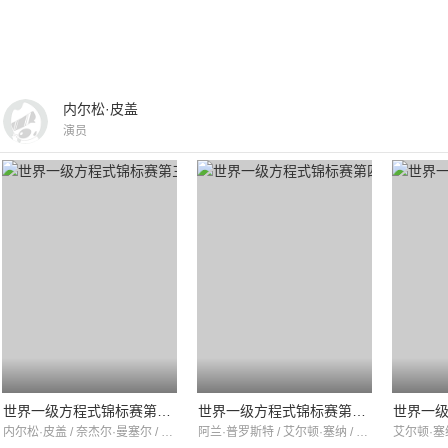
内尔松·皮盖
演员
世界一级方程式锦标赛第三十八季
世界一级方程式锦标赛第四十季
内尔松·皮盖 / 奈杰尔·曼塞尔 / 艾尔顿·塞纳
阿兰·普罗斯特 / 艾尔顿·塞纳 / 里卡尔多·帕特雷塞