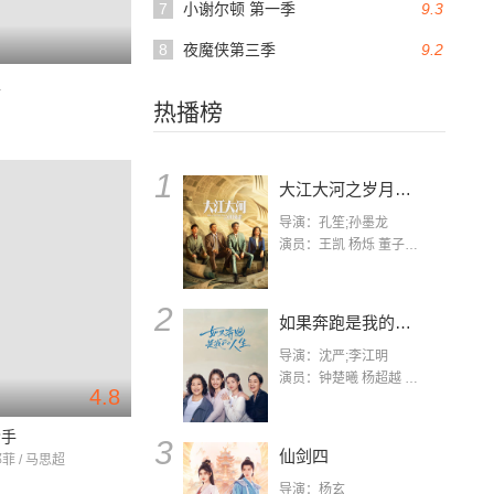
7
小谢尔顿 第一季
9.3
8
夜魔侠第三季
9.2
王
热播榜
1
大江大河之岁月如歌
导演：孔笙;孙墨龙
演员：王凯 杨烁 董子健 杨采钰 张佳宁 练练 林栋甫 房子斌
2
如果奔跑是我的人生
导演：沈严;李江明
演员：钟楚曦 杨超越 许娣 陈小艺 侯雯元 宋洋 王宥钧 李添诺
4.8
枪手
3
仙剑四
邢菲 / 马思超
导演：杨玄