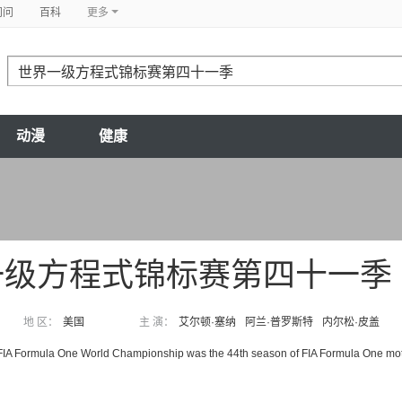
问问
百科
更多
动漫
健康
一级方程式锦标赛第四十一季
地 区：
美国
主 演：
艾尔顿·塞纳
阿兰·普罗斯特
内尔松·皮盖
IA Formula One World Championship was the 44th season of FIA Formula One motor 