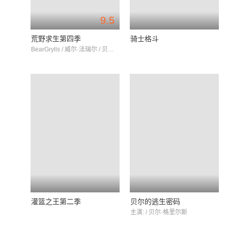
9.5
荒野求生第四季
骑士格斗
BearGrylls / 威尔·法瑞尔 / 贝尔·格里尔斯
灌篮之王第二季
贝尔的逃生密码
主演: / 贝尔·格里尔斯