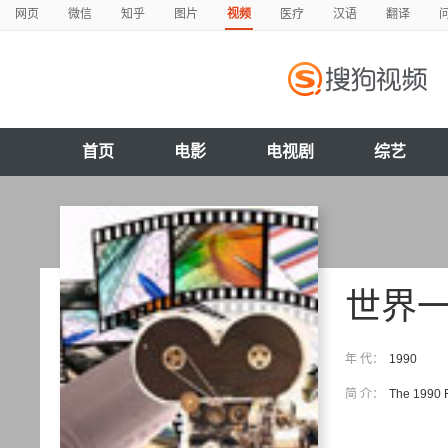
网页
微信
知乎
图片
视频
医疗
汉语
翻译
首页
电影
电视剧
综艺
世界
年 代：
1990
简 介：
The 1990 F