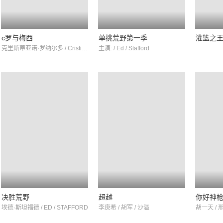
c罗与梅西
单挑荒野第一季
灌篮之
克里斯蒂亚诺·罗纳尔多 / Cristiano / Ronaldo
主演: / Ed / Stafford
决胜荒野
超越
你好神
埃德·斯坦福德 / ED / STAFFORD
李庚希 / 胡军 / 沙溢
胡一天 / 