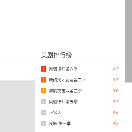
美剧排行榜
1
风骚律师第六季
9.7
2
我的天才女友第二季
9.5
3
海豹突击队第三季
9.0
4
风骚律师第五季
9.7
5
正常人
8.5
6
良医 第一季
9.2