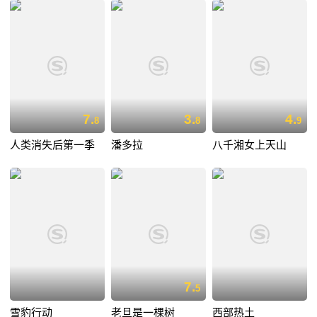
7.
3.
4.
8
8
9
人类消失后第一季
潘多拉
八千湘女上天山
7.
5
雪豹行动
老旦是一棵树
西部热土