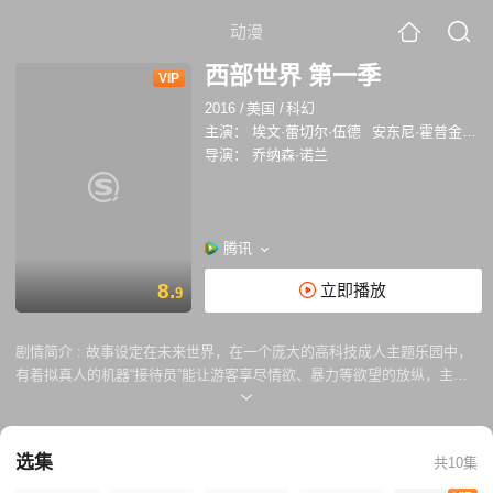
动漫
西部世界 第一季
VIP
2016
/
美国
/
科幻
主演：
埃文·蕾切尔·伍德
安东尼·霍普金斯
导演：
乔纳森·诺兰
腾讯
8.
立即播放
9
剧情简介 :
故事设定在未来世界，在一个庞大的高科技成人主题乐园中，
有着拟真人的机器“接待员”能让游客享尽情欲、暴力等欲望的放纵，主要
叙述被称为“西部世界”的未来主题公园。它提供给游客杀戮与性欲的满
足。 但是在这世界下，各种暗流涌动。部分机器人出现自我觉醒，发现了
自己只是作为故事角色的存在，并且想摆脱乐园对其的控制；乐园的管理
选集
共10集
层害怕乐园的创造者控制着乐园的一切而试图夺其控制权，而乐园创造者
则不会善罢甘休并且探寻其伙伴创造者曾经留下的谜团；而买下乐园的一