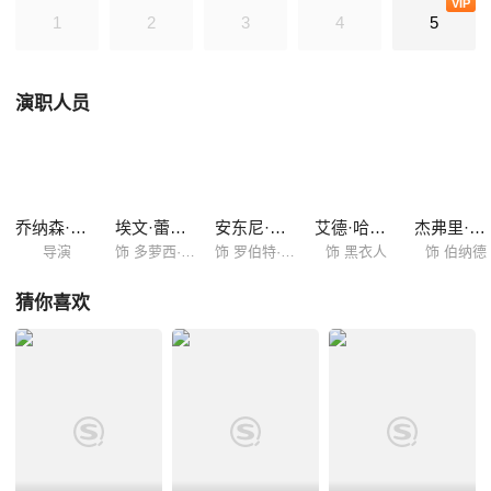
VIP
名高管试图重新发现当年的旅程留下的谜团。
1
2
3
4
5
演职人员
乔纳森·诺兰
埃文·蕾切尔·伍德
安东尼·霍普金斯
艾德·哈里斯
杰弗里·怀特
导演
饰 多萝西·艾本纳西
饰 罗伯特·福特
饰 黑衣人
饰 伯纳德
猜你喜欢