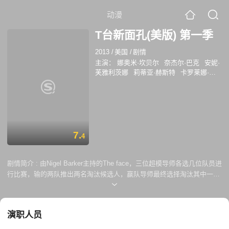
动漫
T台新面孔(美版) 第一季
2013
/
美国
/
剧情
主演：
娜奥米·坎贝尔
奈杰尔·巴克
安妮·
芙雅利茨娜
莉蒂亚·赫斯特
卡罗莱娜·科
库娃
可可·罗恰
EbonyOliviaSmith
MargauxBrooke
DevynAbdullah
ZilinLuo
帕特·克利夫兰
帕特里克·德马舍
利耶
罗紫琳
7.
4
剧情简介 :
由Nigel Barker主持的The face，三位超模导师各选几位队员进
行比赛，输的两队推出两名淘汰候选人，赢队导师最终选择淘汰其中一
个。 Naomi强势使手段，Karolina公正中庸，Coco感性肆意，在各有特色
的导师带领下，哪位学员能夺得冠军？
演职人员