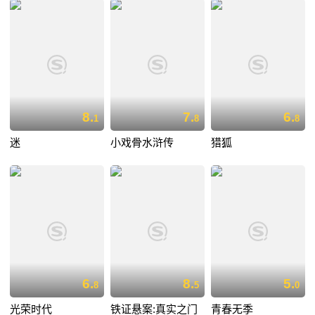
8.
7.
6.
1
8
8
迷
小戏骨水浒传
猎狐
6.
8.
5.
8
5
0
光荣时代
铁证悬案:真实之门
青春无季