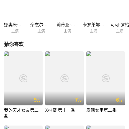
娜奥米·坎贝尔
奈杰尔·巴克
莉蒂亚·赫斯特
卡罗莱娜·科库娃
可可·罗
主演
主演
主演
主演
主演
猜你喜欢
9.
7.
6.
5
6
7
我的天才女友第二
X档案 第十一季
发现女巫第二季
季