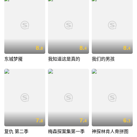
8.
8.
8.
8
4
4
东城梦魇
我知道这是真的
我们的男孩
7.
7.
6.
8
4
3
复仇 第二季
梅森探案集第一季
神探林肯人骨拼图