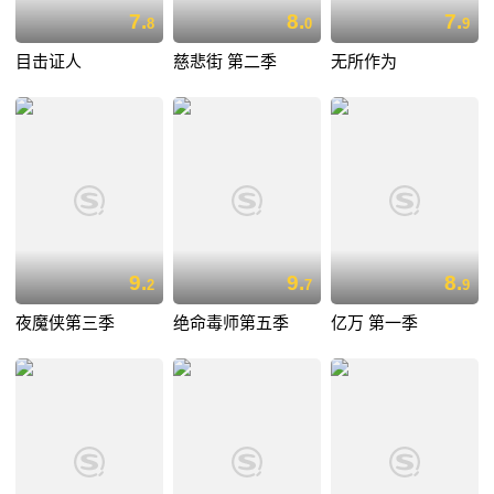
7.
8.
7.
8
0
9
目击证人
慈悲街 第二季
无所作为
9.
9.
8.
2
7
9
夜魔侠第三季
绝命毒师第五季
亿万 第一季