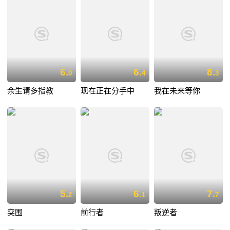
6.
6.
8.
0
4
3
余生请多指教
现在正在分手中
我在未来等你
5.
6.
7.
2
1
7
突围
前行者
叛逆者