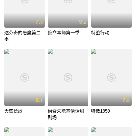
7.
9.
9
2
达芬奇的恶魔第二
绝命毒师第一季
特战行动
季
8.
7.
1
5
天盛长歌
尚食朱瞻基情话甜
特赦1959
剧场