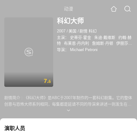
动漫
科幻大师
2007
/
美国
/
剧情 科幻
主演：
史蒂芬·霍金
朱迪·戴维斯
约翰·赫
特
布莱恩·丹内利
詹姆斯·丹顿
伊丽莎白
·霍尔姆
金伯莉·伊丽丝
安·海切
马尔科
导演：
Michael Petroni
姆·麦克道威尔
小克利夫顿·克林斯
西恩·
奥斯汀
詹姆斯·克伦威尔
萨姆·沃特森
7.
6
剧情简介 :
《科幻大师》是ABC于2007年制作的一套科幻剧集。它的整体
创意与恐怖大师系列相同，每集都是延请不同的导演来讲述一则发生在未
来的故事，片头的解说词则请来著名物理学家史蒂芬霍金担当。剧集于当
年8月份开播，但在播出4集后便停播，另有两集则等到DVD推出后才与世
人见面。 《一逃了之》讲述心理医师连续数月来不断尝试让一个男人恢复
演职人员
记忆，她的目的究竟是什么？《觉醒》讲述外星生物莅临地球，并夺去人
类的武装，他们反复之阐明了一个意思；《杰瑞也是人》则将镜头对准一