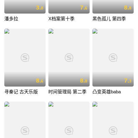
3.
7.
8.
8
6
8
潘多拉
X档案第十季
黑色孤儿 第四季
8.
8.
7.
6
8
3
寻秦记 古天乐版
时间管理局 第二季
凸变英雄baba