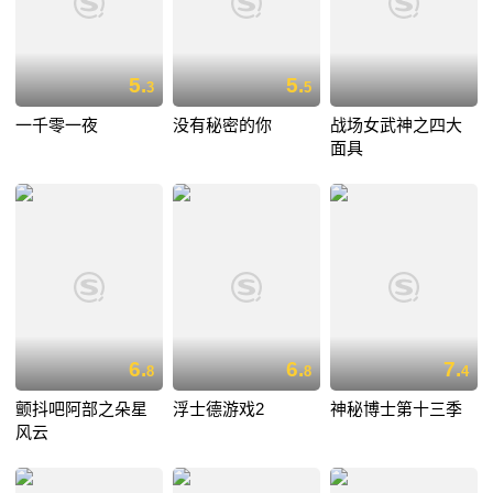
5.
5.
3
5
一千零一夜
没有秘密的你
战场女武神之四大
面具
6.
6.
7.
8
8
4
颤抖吧阿部之朵星
浮士德游戏2
神秘博士第十三季
风云