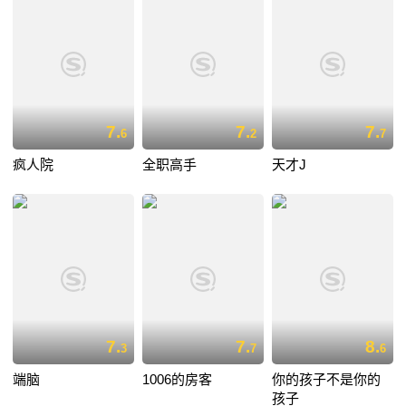
7.
7.
7.
6
2
7
疯人院
全职高手
天才J
7.
7.
8.
3
7
6
端脑
1006的房客
你的孩子不是你的
孩子