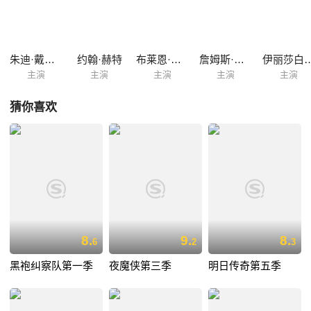
个本来没有感情的生化机器人；《太空浪子》中一群因疾病而异变的人类
被抛弃太空，这天他们迎来地球的访客；《小兄弟》中一种智能机器人代
替人类进行审判，人类渐渐失去自由和思考能力；《机器鸟》则讲述一种
可以判断罪行的机器鸟，它甚至逐渐取代警察。
朱迪·戴维斯
约翰·赫特
布莱恩·丹内利
詹姆斯·丹顿
伊丽莎白·
主演
主演
主演
主演
主演
猜你喜欢
8.
9.
8.
6
2
3
黑袍纠察队第一季
夜魔侠第三季
明日传奇第五季