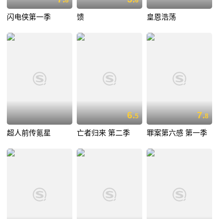
8
6
闪电侠第一季
馈
皇恩浩荡
6.
7.
5
8
超人前传氪星
亡者归来 第二季
罪案第六感 第一季