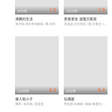
7.5
7.9
90分钟
150分钟
沸腾的生活
奇普里安·波隆贝斯库
米尔恰·阿尔布列斯库 / 希·阿尔塞克 / 马尔加·巴尔布
克洛迪·贝尔托拉 / 扬·贝索尤 / IoanaBulca
6.5
5.4
115分钟
95分钟
唐人街小子
玩偶屋
傅声 / 余莎莉 / 邵音音
罗伯塔·科林斯 / 帕姆·格里尔 / JudithBrown