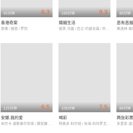
6.3
9.3
92分钟
169分钟
86分钟
香港奇案
婚姻生活
恶有恶
思维 / 施思 / 罗烈
丽芙·乌曼 / 厄兰·约瑟夫森 / 毕比·安德松
6.5
7.5
125分钟
108分钟
86分钟
安娜,我的爱
喝彩
两张彩
米尔卡·波斯泰尔尼库 / 黛安娜·卡娃柳堤 / 卡门·塔纳斯
特奥多·科尔班 / 米海·科玛罗尤 / 托玛·库津