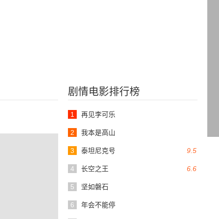
剧情电影排行榜
1
再见李可乐
2
我本是高山
3
泰坦尼克号
9.5
4
长空之王
6.6
5
坚如磐石
6
年会不能停