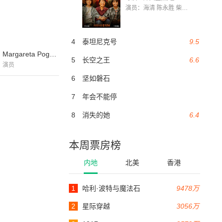
演员：海清 陈永胜 柴烨 王玥婷 万国鹏 美朵达瓦 赵瑞婷 罗解艳 郭莉娜 潘家艳
4
泰坦尼克号
9.5
Margareta Pogonat
5
长空之王
6.6
演员
6
坚如磐石
7
年会不能停
8
消失的她
6.4
本周票房榜
内地
北美
香港
1
哈利·波特与魔法石
9478万
2
星际穿越
3056万