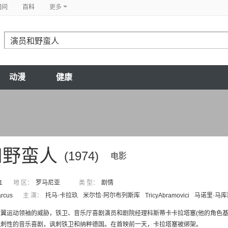
问问
百科
更多
动漫
健康
和野蛮人
(1974)
电影
1
地 区：
罗马尼亚
类 型：
剧情
rcus
主 演：
托马·卡拉玖
米尔恰·阿尔布列斯库
TricyAbramovici
马诺里·马库
翼运动领袖的威胁，铁卫、音乐厅喜剧演员和剧院经理科斯蒂卡卡拉塔塞(他的角色基
讽刺性的音乐喜剧，讽刺铁卫和纳粹德国。在首映前一天，卡拉塔塞被绑架。