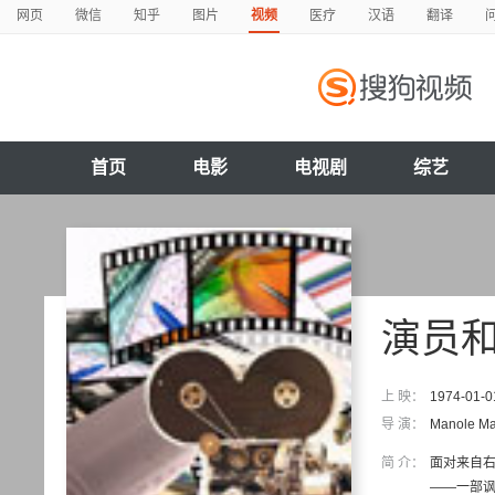
网页
微信
知乎
图片
视频
医疗
汉语
翻译
首页
电影
电视剧
综艺
演员
上 映：
1974-01-0
导 演：
Manole Ma
简 介：
面对来自右
——一部