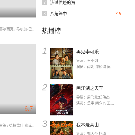
7
涉过愤怒的海
8
八角笼中
7.5
报
弗洛林·彼耶尔西克 / 马尔加·巴尔布 / SzabolcsCseh
热播榜
1
再见李可乐
导演：王小列
演员：闫妮 谭松韵 吴京 蒋龙 赵小棠 冯雷 李虎城 平安 小七 小可乐
2
画江湖之天罡
导演：周飞龙;任伟杰
演员：孟宇 阎么么 王凯 郭政建 阎萌萌 杨默 高枫 齐斯伽 刘芊含 马程
6.7
票
3
我本是高山
多里安·波古策 / 德拉戈什·布库尔 / 亚历山德鲁-维克多·内姆特亚努
导演：郑大圣;杨瑾