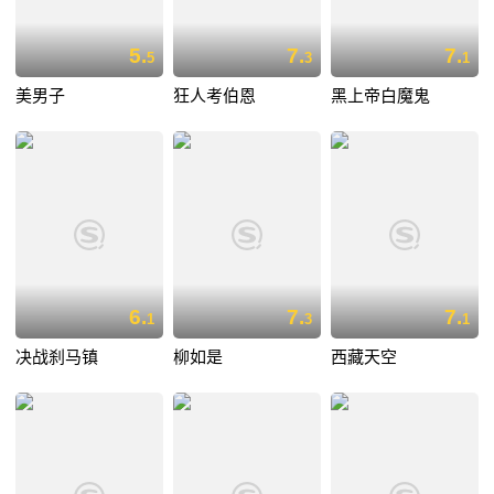
5.
7.
7.
5
3
1
美男子
狂人考伯恩
黑上帝白魔鬼
6.
7.
7.
1
3
1
决战刹马镇
柳如是
西藏天空