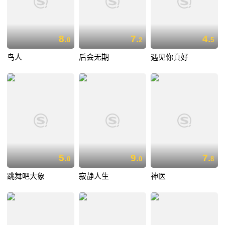
8.
7.
4.
0
2
5
鸟人
后会无期
遇见你真好
5.
9.
7.
0
0
8
跳舞吧大象
寂静人生
神医