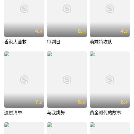
4.
6.
4.
4
4
2
香港大营救
审判日
萌妹特攻队
7.
6.
8.
2
6
4
遗愿清单
与我跳舞
黄金时代的故事