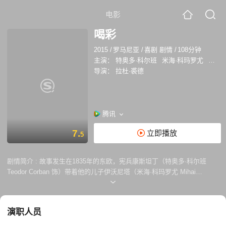
电影
喝彩
2015
/
罗马尼亚
/
喜剧 剧情
/
108分钟
主演：
特奥多·科尔班
米海·科玛罗尤
托玛·
导演：
拉杜·裘德
腾讯
7.
立即播放
5
剧情简介 :
故事发生在1835年的东欧，宪兵康斯坦丁（特奥多·科尔班
Teodor Corban 饰）带着他的儿子伊沃尼塔（米海·科玛罗尤 Mihai
Comanoiu 饰）正在茫茫的沙漠里追捕奴隶卡费（ 托玛·库兹因 Toma
Cuzin 饰），因为这名奴隶和雇主的妻子有着不纯洁的关系。虽然身为父
子，但康斯坦丁和伊沃尼塔的个性截然不同，前者热情又乐观，总是充满
演职人员
了干劲，而后者沉默又内向，脑海里无时不刻都在思考着人生。 一路上，
父子两人遇见了各种各样的人，他们有着不同的肤色，不同的信仰，虽然