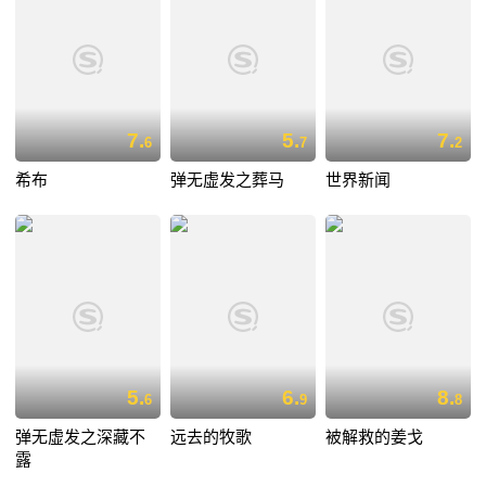
7.
5.
7.
6
7
2
希布
弹无虚发之葬马
世界新闻
5.
6.
8.
6
9
8
弹无虚发之深藏不
远去的牧歌
被解救的姜戈
露