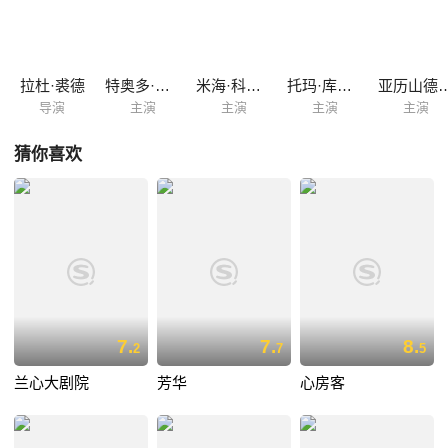
同为人类，但彼此之间有着非常激烈的思想碰撞，这些人给伊沃尼塔的世
界观带来了极大的震撼，也让他一路成长。
拉杜·裘德
特奥多·科尔班
米海·科玛罗尤
托玛·库兹因
亚历山德鲁·
导演
主演
主演
主演
主演
猜你喜欢
7.
7.
8.
2
7
5
兰心大剧院
芳华
心房客