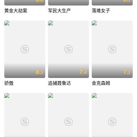
8
1
黄金大劫案
军民大生产
落难女子
8.
7.
7.
3
4
2
骄傲
追捕聂鲁达
金克森姆