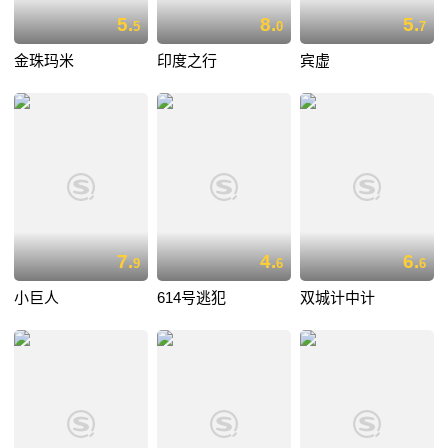
5.
8.
5.
5
0
7
金珠玛米
印度之行
宾虚
7.
4.
6.
9
6
6
小巨人
614号逃犯
双城计中计