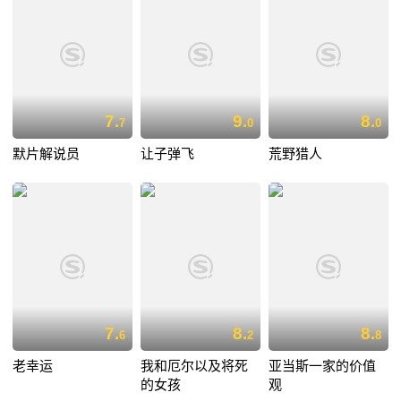
7.
9.
8.
7
0
0
默片解说员
让子弹飞
荒野猎人
7.
8.
8.
6
2
8
老幸运
我和厄尔以及将死
亚当斯一家的价值
的女孩
观