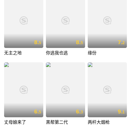
8.
8.
7.
5
5
2
无主之地
你逃我也逃
缘份
6.
6.
9.
5
3
1
丈母娘来了
黑帮第二代
两杆大烟枪