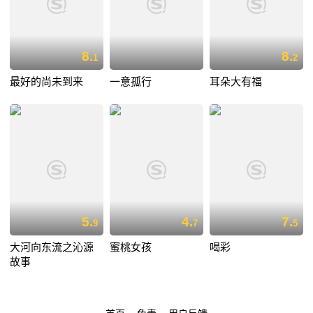
8.
8.
1
2
最好的尚未到来
一意孤行
耳朵大有福
5.
4.
7.
9
7
5
大河向东流之沁源
蜜桃女孩
喝彩
故事