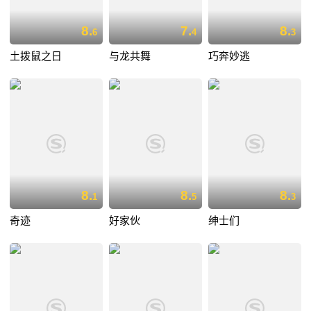
8.
7.
8.
6
4
3
土拨鼠之日
与龙共舞
巧奔妙逃
8.
8.
8.
1
5
3
奇迹
好家伙
绅士们