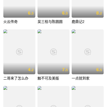
6.
6.
8.
5
5
2
火云传奇
吴三桂与陈圆圆
鹿鼎记2
4.
7.
6.
2
5
5
二哥来了怎么办
触不可及美版
一点就到家