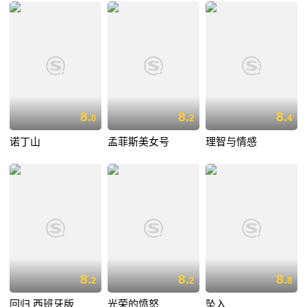
8.
8.
8.
0
2
4
诺丁山
孟菲斯美女号
理智与情感
8.
8.
8.
2
2
8
回归 西班牙版
光荣的愤怒
坠入