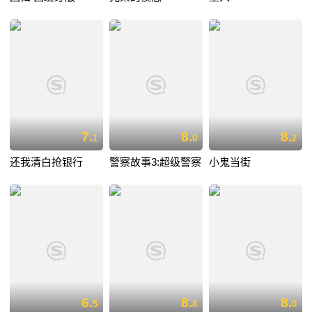
7.
8.
8.
1
0
2
还我清白抢银行
警察故事3:超级警察
小鬼当街
6.
8.
8.
5
8
0