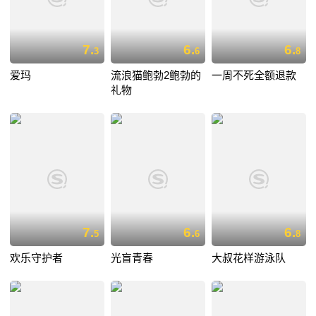
7.
6.
6.
3
6
8
爱玛
流浪猫鲍勃2鲍勃的
一周不死全额退款
礼物
7.
6.
6.
5
6
8
欢乐守护者
光盲青春
大叔花样游泳队