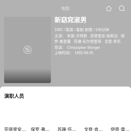
电影
新窈窕淑男
1992
/
英国
/
喜剧 剧情
/
106分钟
主演：
朱丽·沃特斯
亚德里安·帕斯达
保
罗·弗里曼
苏珊·伍尔德里奇
戈登·肯尼迪
伊恩·雷德福
ShelleyThompson
伊川东
导演：
Christopher Monger
吾
Shelley Thompson
大卫·谢
鲁珀特·
上映时间：
1992-09-25
霍利迪-埃文斯
演职人员
亚德里安·帕斯达
保罗·弗里曼
苏珊·伍尔德里奇
戈登·肯尼迪
伊恩·雷德福