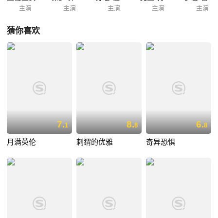
主演
主演
主演
主演
主演
猜你喜欢
7.
8.
6.
1
8
8
月满英伦
刺猬的优雅
奇异恐惧