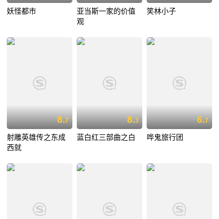
妖怪都市
亚当斯一家的价值
笑林小子
观
8.
8.
6.
7
3
7
射雕英雄传之东成
蓝白红三部曲之白
哗鬼旅行团
西就