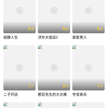
9.
6.
8.
0
8
2
寂静人生
涉外大饭店2
居家男人
7.
8.
7.
7
3
9
二子开店
憨豆先生的大灾难
夺宝奇兵