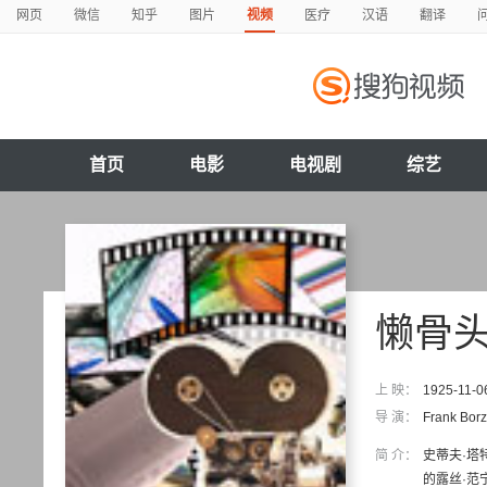
网页
微信
知乎
图片
视频
医疗
汉语
翻译
首页
电影
电视剧
综艺
懒骨
上 映：
1925-11-0
导 演：
Frank Bor
简 介：
史蒂夫·塔
的露丝·范