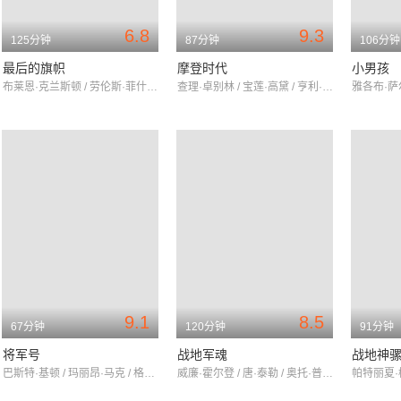
6.8
9.3
125分钟
87分钟
106分钟
最后的旗帜
摩登时代
小男孩
布莱恩·克兰斯顿 / 劳伦斯·菲什伯恩 / 史蒂夫·卡瑞尔
查理·卓别林 / 宝莲·高黛 / 亨利·伯格曼
9.1
8.5
67分钟
120分钟
91分钟
将军号
战地军魂
战地神
巴斯特·基顿 / 玛丽昂·马克 / 格伦·卡文德
威廉·霍尔登 / 唐·泰勒 / 奥托·普雷明格