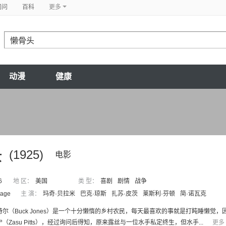
问问
百科
更多
动漫
健康
头
(1925)
电影
6
地 区：
美国
类 型：
喜剧
剧情
战争
zage
主 演：
玛奇·贝拉米
巴克·琼斯
扎苏·皮茨
莱斯利·芬顿
简·诺瓦克
特尔（Buck Jones）是一个十分懒惰的乡村农民，每天最喜欢的事就是打盹睡懒觉
宁（Zasu Pitts），经过询问后得知，原来露丝与一位水手私定终生，但水手...
更多