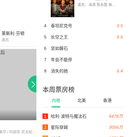
演员：海清 陈永胜 柴烨 王玥婷 万国鹏 美朵达瓦 赵瑞婷 罗解艳 郭莉娜 潘家艳
4
泰坦尼克号
9.5
莱斯利·芬顿
5
长空之王
6.6
演员
6
坚如磐石
7
年会不能停
8
消失的她
6.4
本周票房榜
内地
北美
香港
1
哈利·波特与魔法石
9478万
80分钟
80分钟
后
大都会
doctors'wives
2
星际穿越
3056万
查尔斯·法莱尔 / 玛丽安·尼克松 / 米娜·格贝尔
LuiseRainer / SpencerTracy / 埃迪·基扬