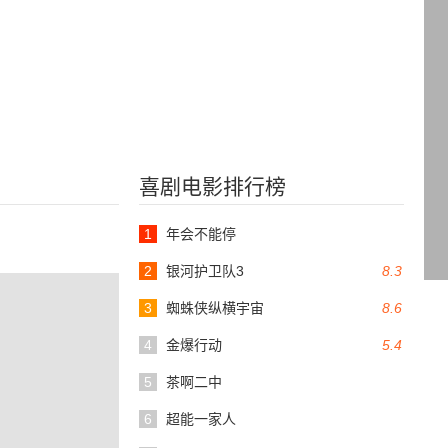
喜剧电影排行榜
1
年会不能停
2
银河护卫队3
8.3
3
蜘蛛侠纵横宇宙
8.6
4
金爆行动
5.4
5
茶啊二中
6
超能一家人