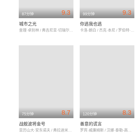
9.3
9.3
87分钟
99分钟
城市之光
你逃我也逃
查理·卓别林 / 弗吉尼亚·切瑞尔 / 佛罗伦斯·李
卡洛·朗白 / 杰克·本尼 / 罗伯特·斯塔克
8.7
8.3
75分钟
120分钟
战舰波将金号
善意的谎言
亚历山大·安东诺夫 / 弗拉迪米尔·巴斯基 / 格里高利·亚历山德罗夫
罗宾·威廉姆斯 / 汉娜·泰勒-高登 / vaIgó