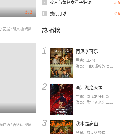
7
蚁人与黄蜂女量子狂潮
5.8
8.3
8
独行月球
6.6
雅各布·萨尔瓦提 / 凯文·詹姆斯 / 迈克尔·拉帕波特
热播榜
1
再见李可乐
导演：王小列
演员：闫妮 谭松韵 吴京 蒋龙 赵小棠 冯雷 李虎城 平安 小七 小可乐
2
画江湖之天罡
导演：周飞龙;任伟杰
演员：孟宇 阎么么 王凯 郭政建 阎萌萌 杨默 高枫 齐斯伽 刘芊含 马程
骡
3
我本是高山
帕特丽夏·梅迪纳 / 唐纳德·奥康纳 / 扎苏·皮茨
导演：郑大圣;杨瑾