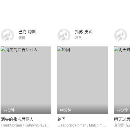
巴克·琼斯
扎苏·皮茨
演员
演员
97分钟
60分钟
79分钟
消失的弗吉尼亚人
轮回
明天过
FrankMorgan / KathrynGrayson / SpringByington
EleanorBoardman / MalcolmMcGregor / AlecB.Francis