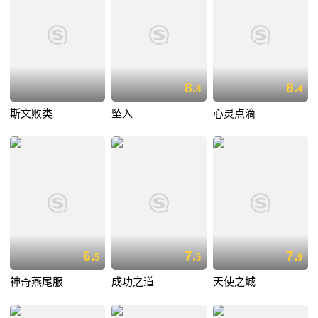
8.
8.
8
4
斯文败类
坠入
心灵点滴
6.
7.
7.
5
5
9
神奇燕尾服
成功之道
天使之城