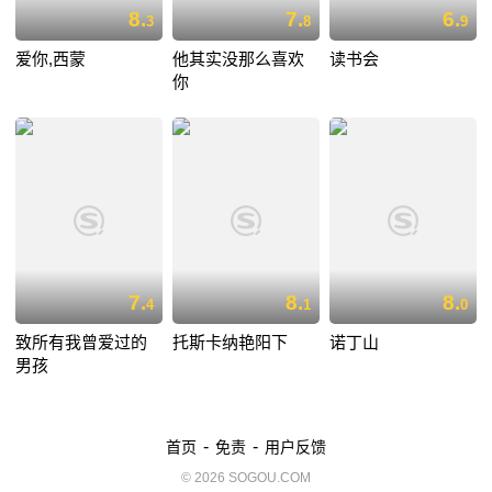
8.
7.
6.
3
8
9
爱你,西蒙
他其实没那么喜欢
读书会
你
7.
8.
8.
4
1
0
致所有我曾爱过的
托斯卡纳艳阳下
诺丁山
男孩
-
-
首页
免责
用户反馈
© 2026 SOGOU.COM