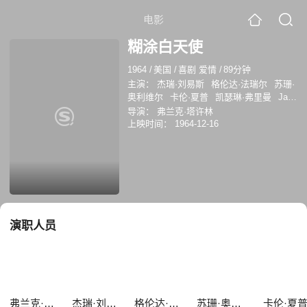
电影
糊涂白天使
1964
/
美国
/
喜剧 爱情
/
89分钟
主演：
杰瑞·刘易斯
格伦达·法瑞尔
苏珊·
奥利维尔
卡伦·夏普
凯瑟琳·弗里曼
Jack
E. Leonard
肯特·麦科德
迈克·马祖尔凯
导演：
弗兰克·塔许林
艾丽斯·皮尔斯
Glen Walters
上映时间：
1964-12-16
演职人员
弗兰克·塔许林
杰瑞·刘易斯
格伦达·法瑞尔
苏珊·奥利维尔
卡伦·夏