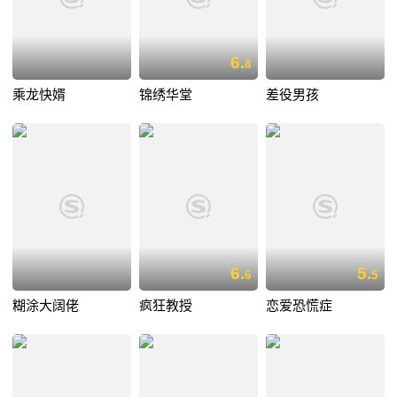
6.
8
乘龙快婿
锦绣华堂
差役男孩
6.
5.
6
5
糊涂大阔佬
疯狂教授
恋爱恐慌症