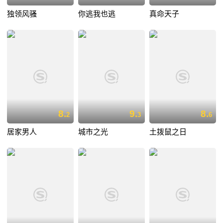
独领风骚
你逃我也逃
真命天子
8.
9.
8.
2
3
6
居家男人
城市之光
土拨鼠之日