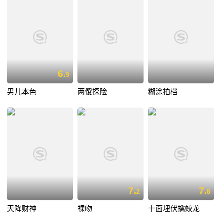
6.
9
男儿本色
两傻探险
糊涂拍档
7.
7.
2
8
天降财神
裸吻
十面埋伏擒蛟龙