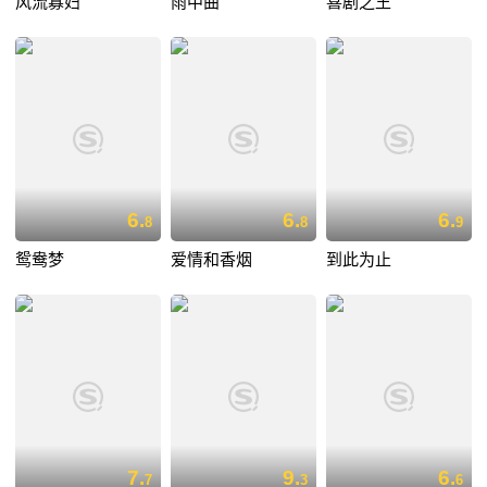
风流寡妇
雨中曲
喜剧之王
6.
6.
6.
8
8
9
鸳鸯梦
爱情和香烟
到此为止
7.
9.
6.
7
3
6