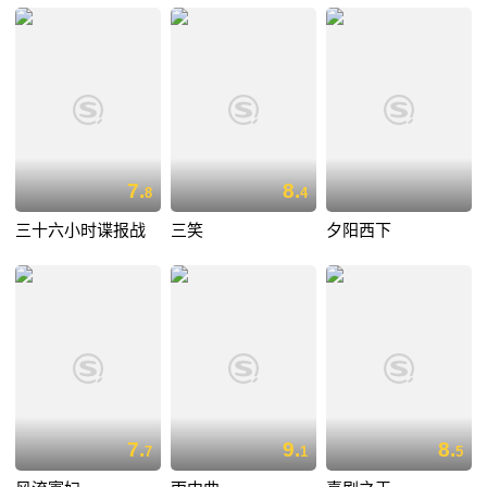
7.
8.
8
4
三十六小时谍报战
三笑
夕阳西下
7.
9.
8.
7
1
5