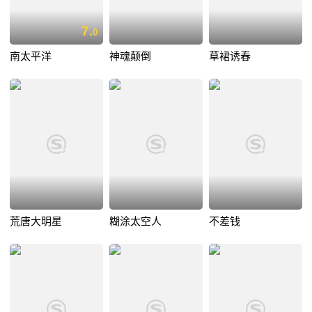
7.
0
南太平洋
神魂颠倒
草裙诱春
荒唐大明星
糊涂太空人
不差钱