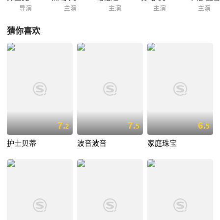
导演
主演
主演
主演
主演
猜你喜欢
7.
7.
6.
2
5
5
护士贝蒂
波音波音
家庭珠宝