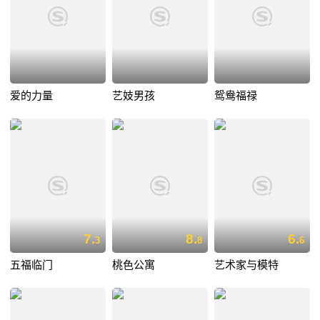
爱的力量
艺妓男孩
鸳鸯福禄
7.
8.
6.
3
8
6
五福临门
桃色公寓
艺术家与模特