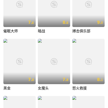
7.
8.
9.
6
6
0
催眠大师
暗战
搏击俱乐部
7.
7.
8.
8
8
1
黑金
女魔头
怒火救援