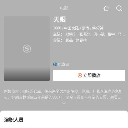
电影
天眼
2000
/
中国大陆
/
剧情
/
96分钟
主演：
郑晓宁
张兆北
周小斌
吕中
马羚
导演：
顾晶
赵春林
电影网
立即播放
剧情简介 :
幽暗的仓库，传来两个男声的争吵，轮胎厂厂长李海亮心急如
火，好朋友林斯民四年前借的580万，至今只得到一张空头支票，眼看轮
胎厂就要倒闭。表面上看，林斯民是商业界巨子，仪表堂堂，善投资，还
注册有30多家合资公司。但是最近他好像麻烦缠身，不断有人催还借款，
还有匿名电话、邮件时常骚扰他的生活。一日，他与女友文清去仓储超市
演职人员
购物，当两人亲密地在货架之间穿行选购商品时，不提防从货架上掉下两
只大货物箱砸在林的头上，随后一个匿名电话带来香港胡小姐的“问候”。