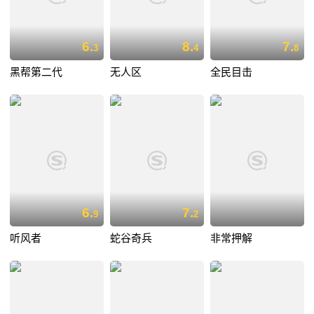
6.
8.
7.
3
4
8
黑帮第二代
无人区
全民目击
6.
7.
9
2
听风者
蛇谷奇兵
非常押解