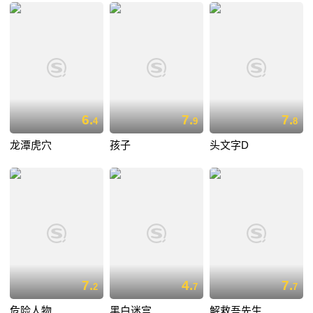
6.
7.
7.
4
9
8
龙潭虎穴
孩子
头文字D
7.
4.
7.
2
7
7
危险人物
黑白迷宫
解救吾先生