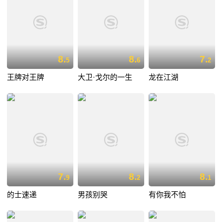
8.
8.
7.
5
6
2
王牌对王牌
大卫·戈尔的一生
龙在江湖
7.
8.
8.
9
2
1
的士速递
男孩别哭
有你我不怕