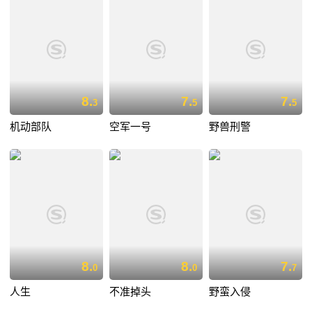
8.
7.
7.
3
5
5
机动部队
空军一号
野兽刑警
8.
8.
7.
0
0
7
人生
不准掉头
野蛮入侵