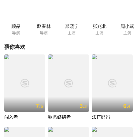
林斯民陪姑妈去拜佛，寺中主持送了林一句歇语：“尘缘难了终要了，万事
皆空到头空。” 公安局警察高进新调入经侦科任科长，就收到了很多举报
林斯民的信件和材料，高进直觉林斯民这个人不简单，带领手下一路追查
林的底细。 债务缠身的林斯民决定最后放手一搏，他和房地产商崔总签下
顾晶
赵春林
郑晓宁
张兆北
周小斌
买楼合同，又说服债主吴总和他合作一个“短、平、快...
导演
导演
主演
主演
主演
猜你喜欢
7.
3.
6.
5
3
4
闯入者
罪恶终结者
法官妈妈