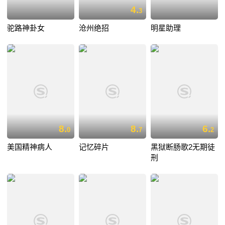
4.
3
驼路神卦女
沧州绝招
明星助理
8.
8.
6.
0
7
2
美国精神病人
记忆碎片
黑狱断肠歌2无期徒
刑