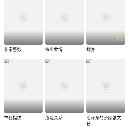
7.
1
非常警务
铁血柔情
翻身
神秘指纹
危险关系
毛泽东的亲家张文
秋