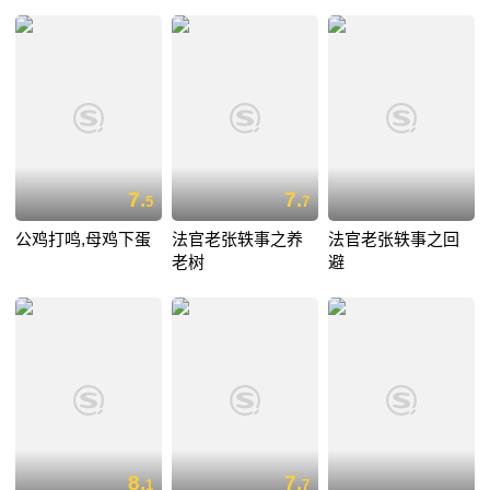
7.
7.
5
7
公鸡打鸣,母鸡下蛋
法官老张轶事之养
法官老张轶事之回
老树
避
8.
7.
1
7