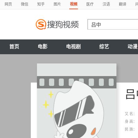
网页
微信
知乎
图片
视频
医疗
汉语
翻译
首页
电影
电视剧
综艺
动漫
吕
又 名：
身 高：
民 族：