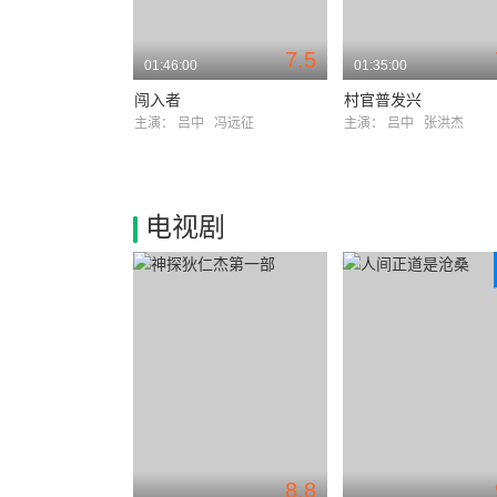
7.5
01:46:00
01:35:00
闯入者
村官普发兴
主演：
吕中
冯远征
主演：
吕中
张洪杰
电视剧
8.8