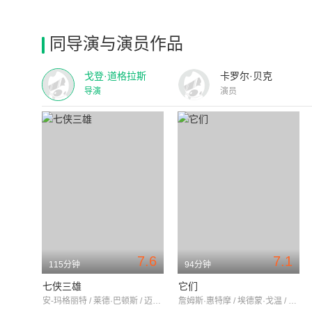
同导演与演员作品
戈登·道格拉斯
卡罗尔·贝克
导演
演员
7.6
7.1
115分钟
94分钟
七侠三雄
它们
安-玛格丽特 / 莱德·巴顿斯 / 迈克·康纳斯
詹姆斯·惠特摩 / 埃德蒙·戈温 / 詹姆斯·阿尼斯