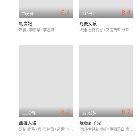
6.4
8.4
73分钟
119分钟
杨贵妃
丹麦女孩
严俊 / 李丽华 / 李香君
埃迪·雷德梅恩 / 艾丽西亚·维坎德 / 本·卫肖
8.2
6.7
111分钟
123分钟
雌雄大盗
我看到了光
沃伦·比蒂 / 费·唐纳薇 / 迈克尔·波拉德
汤姆·希德勒斯顿 / 伊丽莎白·奥尔森 / 布莱德利·惠特福德