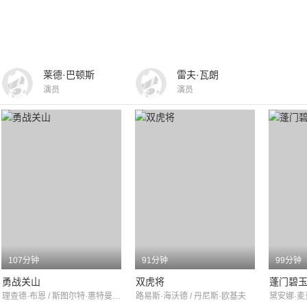
莱德·巴顿斯
雷夫·瓦朗
演员
演员
107分钟
91分钟
99分钟
勇战关山
双虎将
蓬门碧
理查德·布恩 / 斯图尔特·惠特曼 / 安东尼·弗兰西欧萨
路易斯·海沃德 / 丹尼斯·欧基夫