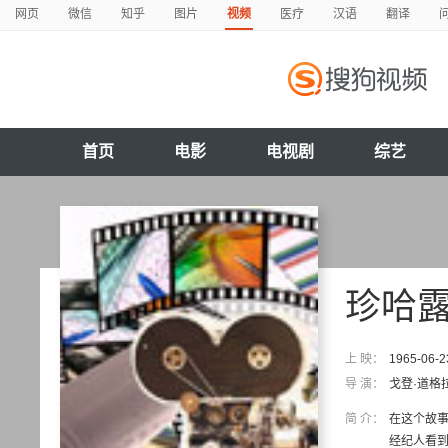
网页
微信
知乎
图片
视频
医疗
汉语
翻译
首页
电影
电视剧
综艺
珍哈
上 映：
1965-06-2
导 演：
戈登·道格
简 介：
在这个故
经纪人看到