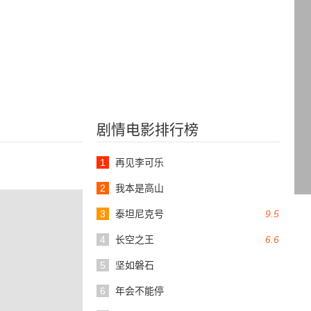
剧情电影排行榜
1
再见李可乐
2
我本是高山
3
泰坦尼克号
9.5
4
长空之王
6.6
5
坚如磐石
6
年会不能停