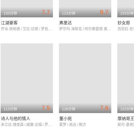
7.7
8.7
150分钟
123分钟
155分钟
江湖豪客
弗里达
妙女郎
乔治·佩帕德 / 艾伦·拉德 / 罗伯特·卡明斯
萨尔玛·海耶克 / 阿尔弗雷德·莫里纳 / 米娅·麦斯特罗
7.5
7.6
115分钟
126分钟
103分钟
诗人与他的情人
董小宛
摩纳哥
米兰达·理查森 / 威廉·达福 / 罗斯玛丽·哈里斯
夏梦 / 高远 / 鲍方