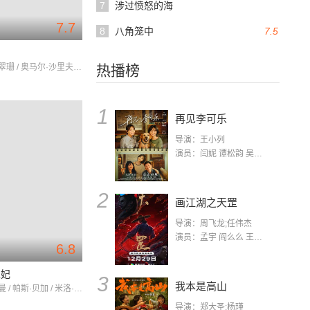
7
涉过愤怒的海
7.7
8
八角笼中
7.5
芭芭拉·史翠珊 / 奥马尔·沙里夫 / 凯·梅德福
热播榜
1
再见李可乐
导演：王小列
演员：闫妮 谭松韵 吴京 蒋龙 赵小棠 冯雷 李虎城 平安 小七 小可乐
2
画江湖之天罡
导演：周飞龙;任伟杰
演员：孟宇 阎么么 王凯 郭政建 阎萌萌 杨默 高枫 齐斯伽 刘芊含 马程
6.8
王妃
3
我本是高山
妮可·基德曼 / 帕斯·贝加 / 米洛·文堤米利亚
导演：郑大圣;杨瑾