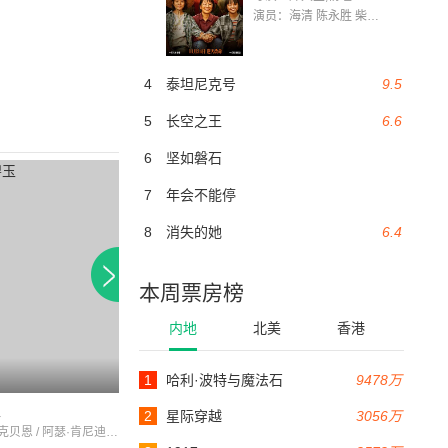
演员：海清 陈永胜 柴烨 王玥婷 万国鹏 美朵达瓦 赵瑞婷 罗解艳 郭莉娜 潘家艳
4
泰坦尼克号
9.5
5
长空之王
6.6
6
坚如磐石
7
年会不能停
8
消失的她
6.4
本周票房榜
内地
北美
香港
1
哈利·波特与魔法石
9478万
62分钟
83分钟
玉
伟大的吉尔德斯利夫
联邦调查局的大红
2
星际穿越
3056万
黛安娜·麦克贝恩 / 阿瑟·肯尼迪 / 内斯顿布什
HaroldPeary / 简·达威尔 / 南希·盖茨