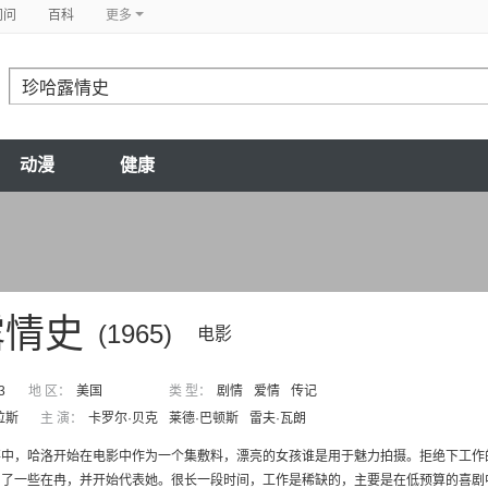
问问
百科
更多
动漫
健康
露情史
(1965)
电影
3
地 区：
美国
类 型：
剧情
爱情
传记
拉斯
主 演：
卡罗尔·贝克
莱德·巴顿斯
雷夫·瓦朗
事中，哈洛开始在电影中作为一个集敷料，漂亮的女孩谁是用于魅力拍摄。拒绝下工作
了一些在冉，并开始代表她。很长一段时间，工作是稀缺的，主要是在低预算的喜剧中