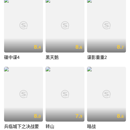
8.
8.
8.
4
6
7
碟中谍4
黑天鹅
谍影重重2
8.
7.
8.
0
9
6
兵临城下之决战要
转山
暗战