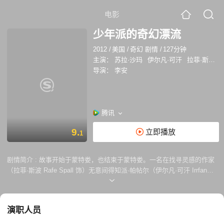
电影
少年派的奇幻漂流
2012
/
美国
/
奇幻 剧情
/
127分钟
主演：
苏拉·沙玛
伊尔凡·可汗
拉菲·斯波
导演：
李安
腾讯
9.
立即播放
1
剧情简介 :
故事开始于蒙特娄，也结束于蒙特娄。一名在找寻灵感的作家
（拉菲·斯波 Rafe Spall 饰）无意间得知派·帕帖尔（伊尔凡·可汗 Irrfan
Khan 饰）的传奇故事。派的父亲（阿迪勒·侯赛因 Adil Hussain 饰）开了
一家动物园。因这样特殊的生活环境，少年派（苏拉·沙玛 Suraj Sharma
饰 ）对信仰与人的本性自有一套看法。在派17岁那一年，他的父母决定
演职人员
举家移民加拿大以追求更好的生活，而他也必须离开他的初恋情人。在前
往加拿大的船上，他们遇见一位残忍成性的法国厨师（杰拉尔·德帕迪约