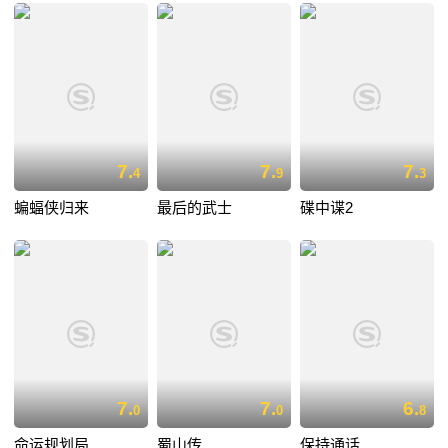
7.
7.
7.
4
9
3
蝙蝠侠归来
最后的武士
碟中谍2
7.
7.
6.
0
0
8
命运规划局
蜀山传
保持通话