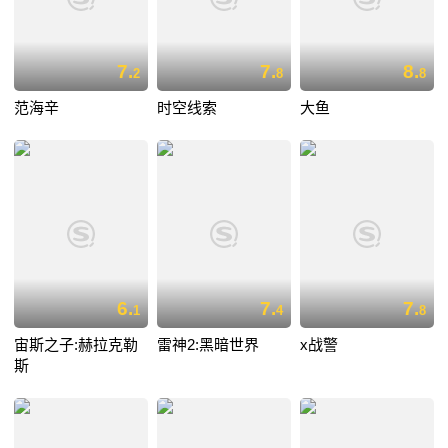
7.
7.
8.
2
8
8
范海辛
时空线索
大鱼
6.
7.
7.
1
4
8
宙斯之子:赫拉克勒
雷神2:黑暗世界
x战警
斯