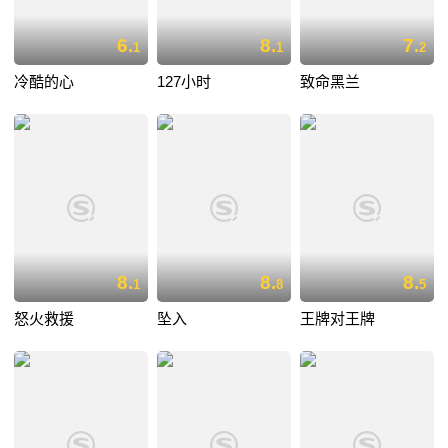
6.
8.
7.
1
1
2
冷酷的心
127小时
致命黑兰
8.
8.
8.
1
8
5
怒火救援
坠入
王牌对王牌