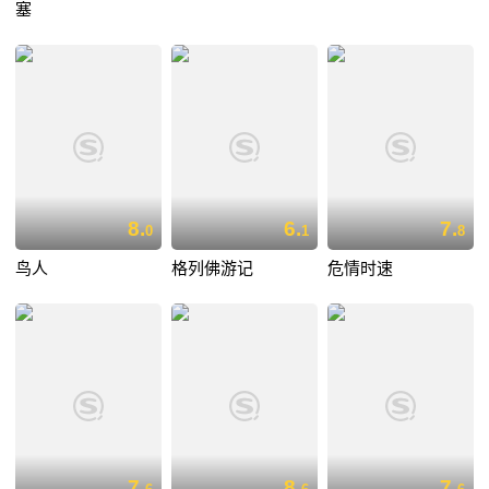
塞
8.
6.
7.
0
1
8
鸟人
格列佛游记
危情时速
7.
8.
7.