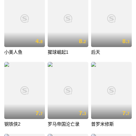
4.
8.
8.
8
2
3
小美人鱼
猩球崛起1
后天
7.
7.
7.
7
3
7
钢铁侠2
罗马帝国沦亡录
普罗米修斯