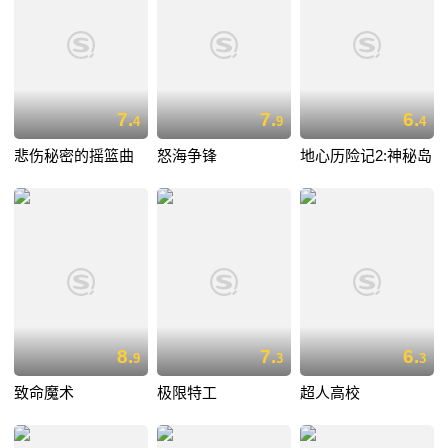
7.
7.
6.
4
9
4
悲伤秘密的摇篮曲
怒海争锋
地心历险记2:神秘岛
8.
7.
6.
9
3
3
致命魔术
极限特工
超人高校