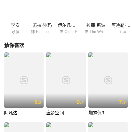
Gérard Depardieu 饰）。当天深夜在茫茫大海中，原本令派感到刺激无比
的暴风雨一瞬间就成了吞噬货船的大灾难。派却奇迹般地活了下来，搭着
救生船在太平洋上漂流，而且有一名最令人意想不到的同伴——理查德·帕
克，一只孟加拉老虎。神奇的冒险旅程就这样意...
李安
苏拉·沙玛
伊尔凡·可汗
拉菲·斯波
阿迪勒·侯赛因
导演
饰 Piscine Molitor
饰 Older Pi
饰 The Writer
主演
猜你喜欢
8.
9.
7.
8
4
7
阿凡达
盗梦空间
蜘蛛侠3