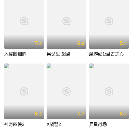
7.
6.
5.
6
8
4
入侵脑细胞
果戈里·起点
魔游纪1:盘古之心
6.
7.
6.
5
7
6
神奇四侠2
X战警2
异星战场