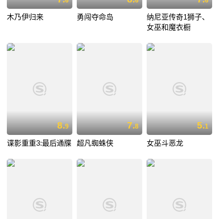
6
6
6
木乃伊归来
勇闯夺命岛
纳尼亚传奇1狮子、
女巫和魔衣橱
8.
7.
5.
9
8
1
谍影重重3:最后通牒
超凡蜘蛛侠
女巫斗恶龙