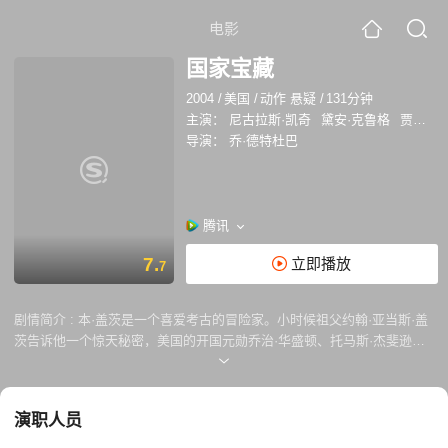
电影
国家宝藏
2004
/
美国
/
动作 悬疑
/
131分钟
主演：
尼古拉斯·凯奇
黛安·克鲁格
贾斯汀·巴萨
导演：
乔·德特杜巴
腾讯
7.
立即播放
7
剧情简介 :
本·盖茨是一个喜爱考古的冒险家。小时候祖父约翰·亚当斯·盖
茨告诉他一个惊天秘密，美国的开国元勋乔治·华盛顿、托马斯·杰斐逊、
本杰明·富兰克林曾在某一处埋藏着巨额财富作为战备储蓄金，而宝藏的秘
密就隐藏在《独立宣言》中，于是开展了一场惊心动魄的寻宝之旅。
演职人员