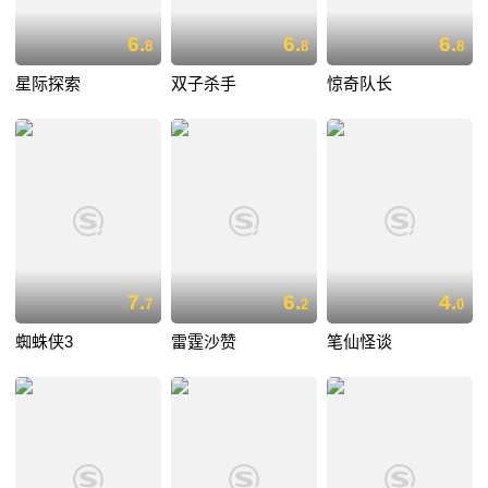
6.
6.
6.
8
8
8
星际探索
双子杀手
惊奇队长
7.
6.
4.
7
2
0
蜘蛛侠3
雷霆沙赞
笔仙怪谈