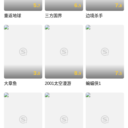
5.
6.
7.
7
5
8
重返地球
三方国界
边境杀手
3.
8.
7.
0
9
5
大章鱼
2001太空漫游
蝙蝠侠1