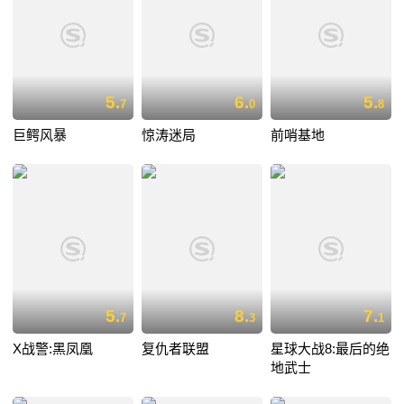
5.
6.
5.
7
0
8
巨鳄风暴
惊涛迷局
前哨基地
5.
8.
7.
7
3
1
X战警:黑凤凰
复仇者联盟
星球大战8:最后的绝
地武士