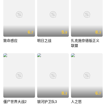
6.
5.
8.
7
9
3
致命感应
明日之战
扎克施奈德版正义
联盟
8.
6.
3
7
僵尸世界大战2
银河护卫队3
人之怒