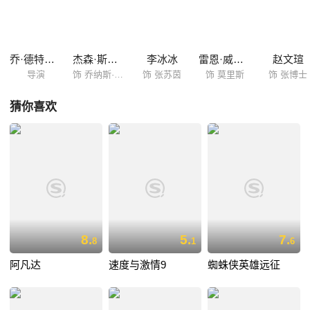
乔·德特杜巴
杰森·斯坦森
李冰冰
雷恩·威尔森
赵文瑄
导演
饰 乔纳斯·泰勒
饰 张苏茵
饰 莫里斯
饰 张博士
猜你喜欢
8.
5.
7.
8
1
6
阿凡达
速度与激情9
蜘蛛侠英雄远征