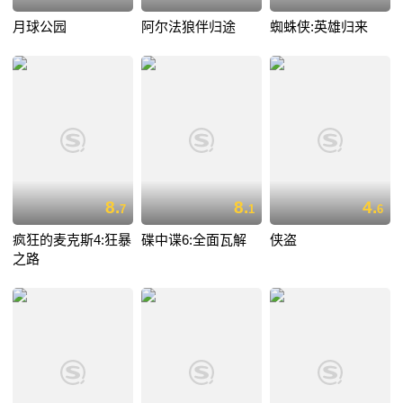
月球公园
阿尔法狼伴归途
蜘蛛侠:英雄归来
8.
8.
4.
7
1
6
疯狂的麦克斯4:狂暴
碟中谍6:全面瓦解
侠盗
之路