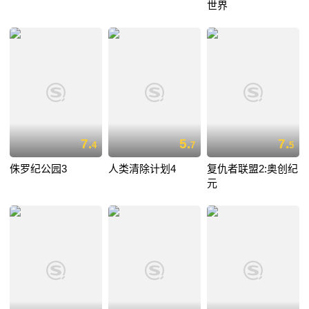
世界
7.
5.
7.
4
7
5
侏罗纪公园3
人类清除计划4
复仇者联盟2:奥创纪
元