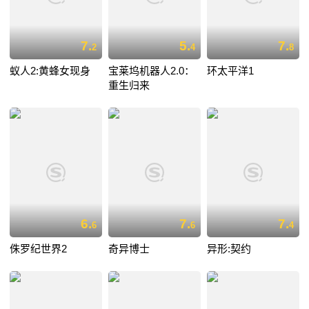
7.
5.
7.
2
4
8
蚁人2:黄蜂女现身
宝莱坞机器人2.0：
环太平洋1
重生归来
6.
7.
7.
6
6
4
侏罗纪世界2
奇异博士
异形:契约