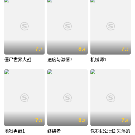
7.
8.
7.
7
4
3
僵尸世界大战
速度与激情7
机械师1
7.
8.
7.
1
2
6
地狱男爵1
终结者
侏罗纪公园2:失落的