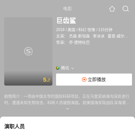
电影
巨齿鲨
2018
/
美国
/
科幻 惊悚
/
115分钟
主演：
杰森·斯坦森
李冰冰
雷恩·威尔森
鲁
导演：
乔·德特杜巴
腾讯
5.
立即播放
7
剧情简介 :
一项由中国主导的国际科研项目，正在马里亚纳海沟深处进行
时，遭遇未知生物攻击，科研人员被困海底。前美国海军陆战队深海潜水
专家乔纳斯·泰勒受命前往营救，再度遭遇数年前曾经在深海给自己留下终
身难以磨灭记忆的史前生物巨齿鲨。乔纳斯联手科研项目中的中国女科学
家张苏茵成功营救了被困人员，但营救行动却意外造成了巨齿鲨逃离深
演职人员
海。当史前巨兽重返浅海，人类将为自己对大自然的贪婪付出惨重的代
价......