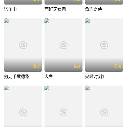
诺丁山
西班牙女佣
急冻奇侠
8.
8.
7.
7
8
5
剪刀手爱德华
大鱼
尖峰时刻1