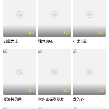
6.
7.
8.
9
7
2
到此为止
独领风骚
小鬼当街
8.
8.
7.
1
1
5
夏洛特的网
大内密探零零发
龙的心