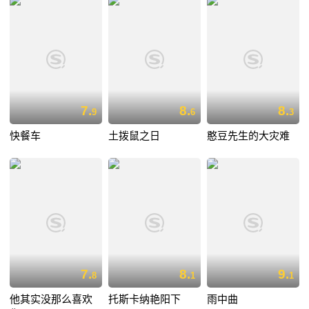
7.
8.
8.
9
6
3
快餐车
土拨鼠之日
憨豆先生的大灾难
7.
8.
9.
8
1
1
他其实没那么喜欢
托斯卡纳艳阳下
雨中曲