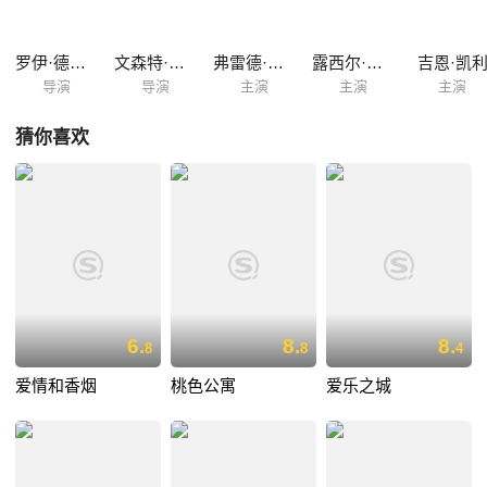
罗伊·德尔·鲁斯
文森特·明奈利
弗雷德·阿斯泰尔
露西尔·鲍尔
吉恩·凯
导演
导演
主演
主演
主演
猜你喜欢
6.
8.
8.
8
8
4
爱情和香烟
桃色公寓
爱乐之城