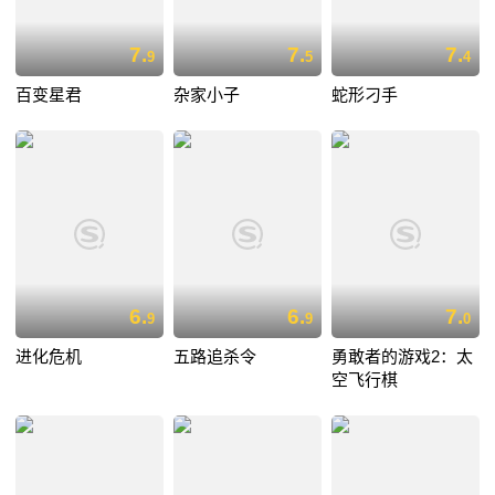
7.
7.
7.
9
5
4
百变星君
杂家小子
蛇形刁手
6.
6.
7.
9
9
0
进化危机
五路追杀令
勇敢者的游戏2：太
空飞行棋