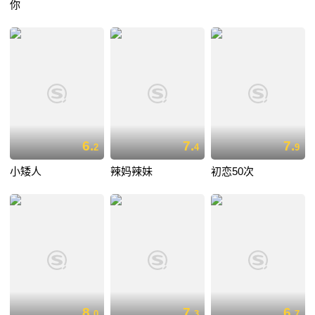
你
6.
7.
7.
2
4
9
小矮人
辣妈辣妹
初恋50次
8.
7.
6.
0
3
7