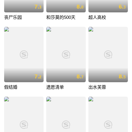
7.
8.
6.
3
0
3
丧尸乐园
和莎莫的500天
超人高校
7.
8.
8.
2
7
5
假结婚
遗愿清单
出水芙蓉