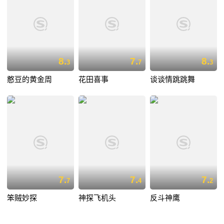
8.
7.
8.
3
7
3
憨豆的黄金周
花田喜事
谈谈情跳跳舞
7.
7.
7.
7
4
2
笨贼妙探
神探飞机头
反斗神鹰