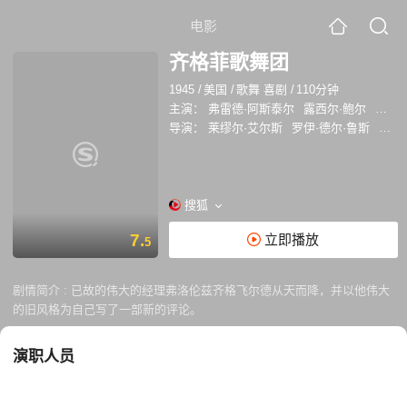
电影
齐格菲歌舞团
1945
/
美国
/
歌舞 喜剧
/
110分钟
主演：
弗雷德·阿斯泰尔
露西尔·鲍尔
朱迪·
导演：
莱缪尔·艾尔斯
罗伊·德尔·鲁斯
文森
搜狐
7.
立即播放
5
剧情简介 :
已故的伟大的经理弗洛伦兹齐格飞尔德从天而降，并以他伟大
的旧风格为自己写了一部新的评论。
演职人员