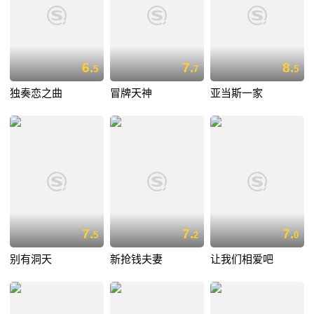
6.
7.
8.
5
7
5
独奏恋之曲
冒牌天神
亚当斯一家
7.
7.
7.
5
2
0
别有洞天
新抢钱夫妻
让我们相爱吧