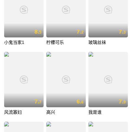
8.
7.
7.
5
2
3
小鬼当家1
柠檬可乐
玻璃丝袜
7.
6.
7.
7
6
9
风流寡妇
高兴
我是谁