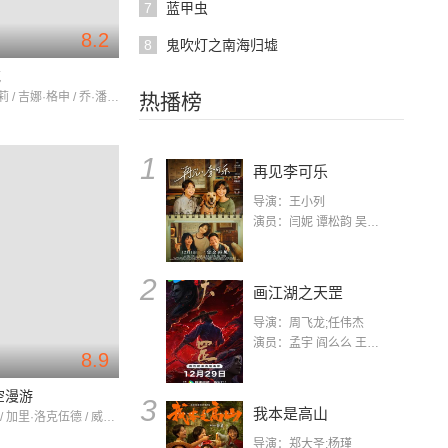
7
蓝甲虫
8.2
8
鬼吹灯之南海归墟
花
詹妮弗·提莉 / 吉娜·格申 / 乔·潘托里亚诺
热播榜
1
再见李可乐
导演：王小列
演员：闫妮 谭松韵 吴京 蒋龙 赵小棠 冯雷 李虎城 平安 小七 小可乐
2
画江湖之天罡
导演：周飞龙;任伟杰
演员：孟宇 阎么么 王凯 郭政建 阎萌萌 杨默 高枫 齐斯伽 刘芊含 马程
8.9
空漫游
3
我本是高山
凯尔·杜拉 / 加里·洛克伍德 / 威廉姆·西尔维斯特
导演：郑大圣;杨瑾