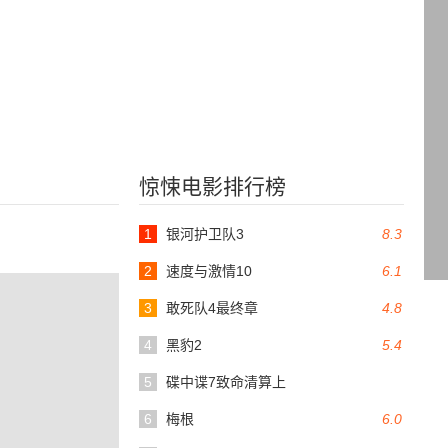
惊悚电影排行榜
1
银河护卫队3
8.3
2
速度与激情10
6.1
3
敢死队4最终章
4.8
4
黑豹2
5.4
5
碟中谍7致命清算上
6
梅根
6.0