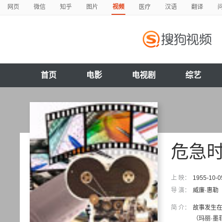
网页
微信
知乎
图片
视频
医疗
汉语
翻译
首页
电影
电视剧
综艺
危急
上 映：
1955-10-0
导 演：
威廉·惠勒
简 介：
故事发生在印
（玛丽·墨菲