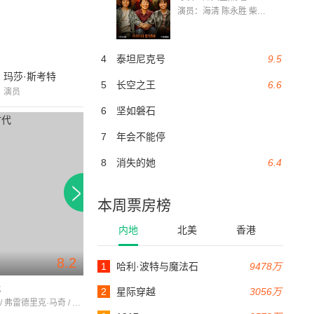
演员：海清 陈永胜 柴烨 王玥婷 万国鹏 美朵达瓦 赵瑞婷 罗解艳 郭莉娜 潘家艳
4
泰坦尼克号
9.5
玛莎·斯考特
5
长空之王
6.6
演员
6
坚如磐石
7
年会不能停
8
消失的她
6.4
本周票房榜
内地
北美
香港
8.2
8.1
1
哈利·波特与魔法石
9478万
118分钟
101分钟
代
嘉莉妹妹
孔雀夫人
2
星际穿越
3056万
玛娜·洛伊 / 弗雷德里克·马奇 / 达纳·安德鲁斯
劳伦斯·奥利弗 / 珍妮弗·琼斯 / 米利亚姆·霍普金斯