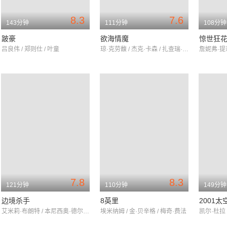
8.3
7.6
143分钟
111分钟
108分钟
跛豪
欲海情魔
惊世狂
吕良伟 / 郑则仕 / 叶童
琼·克劳馥 / 杰克·卡森 / 扎查瑞·斯考特
7.8
8.3
121分钟
110分钟
149分钟
边境杀手
8英里
2001太
艾米莉·布朗特 / 本尼西奥·德尔·托罗 / 乔什·布洛林
埃米纳姆 / 金·贝辛格 / 梅奇·费法