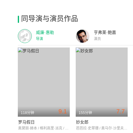
同导演与演员作品
威廉·惠勒
亨弗莱·鲍嘉
导演
演员
9.1
7.7
118分钟
155分钟
罗马假日
妙女郎
奥黛丽·赫本 / 格利高里·派克 / 埃迪·艾伯特
芭芭拉·史翠珊 / 奥马尔·沙里夫 / 凯·梅德福