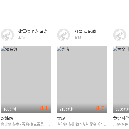
弗雷德里克·马奇
阿瑟·肯尼迪
演员
演员
8.1
8.7
108分钟
213分钟
170分钟
双姝怨
宾虚
黄金时
奥黛丽·赫本 / 雪莉·麦克雷恩 / 詹姆斯·加纳
查尔顿·赫斯顿 / 杰克·霍金斯 / 哈雅·哈拉里特