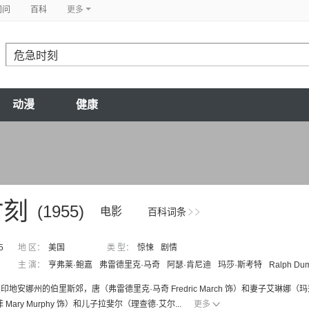
问问
百科
更多
动漫
健康
时刻
(1955)
电影
百科词条
5
地 区：
美国
类 型：
惊悚
剧情
主 演：
亨弗莱·鲍嘉
弗雷德里克·马奇
阿瑟·肯尼迪
玛莎·斯考特
Ralph Du
地安娜州的伯里斯郊，唐（弗雷德里克·马奇 Fredric March 饰）和妻子艾琳娜（玛莎
 Mary Murphy 饰）和儿子拉斐尔（理查德·艾尔...
更多