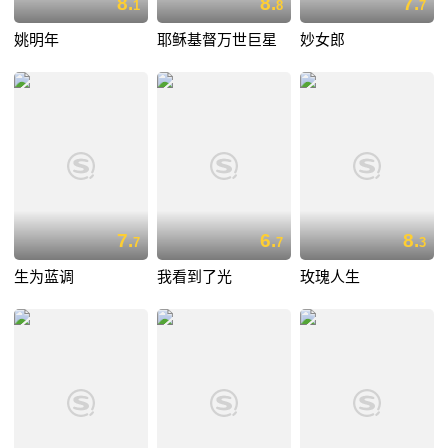
8.
8.
7.
1
8
7
姚明年
耶稣基督万世巨星
妙女郎
7.
6.
8.
7
7
3
生为蓝调
我看到了光
玫瑰人生