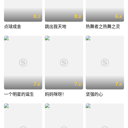
8.
8.
6.
3
8
6
点球成金
跳出我天地
热舞者之热舞之灵
7.
7.
7.
6
6
4
一个明星的诞生
妈妈咪呀！
坚强的心