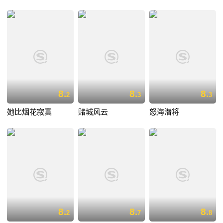
8.
8.
8.
2
3
3
她比烟花寂寞
赌城风云
怒海潜将
8.
8.
8.
2
7
8