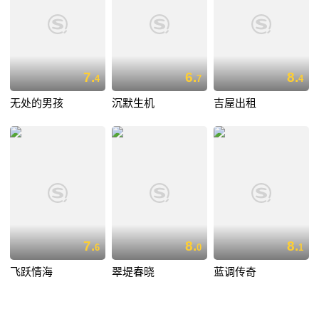
7.
6.
8.
4
7
4
无处的男孩
沉默生机
吉屋出租
7.
8.
8.
6
0
1
飞跃情海
翠堤春晓
蓝调传奇