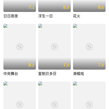
7.
8.
8.
1
9
6
日日夜夜
浮生一日
花火
8.
7.
7.
2
4
8
中央舞台
复制贝多芬
滑稽戏