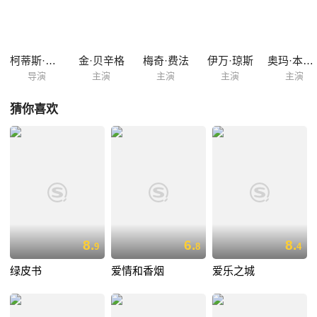
家庭与团体的束缚，用音乐表达出对生活的愤怒和不满，然而他首先要解
决的，是战胜怯弱的自己。
柯蒂斯·汉森
金·贝辛格
梅奇·费法
伊万·琼斯
奥玛·本森·米勒
导演
主演
主演
主演
主演
猜你喜欢
8.
6.
8.
9
8
4
绿皮书
爱情和香烟
爱乐之城