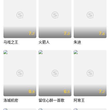
7.
7.
7.
7
3
6
马戏之王
火箭人
朱迪
8.
6.
7.
9
5
7
洛城机密
留住心醉一首歌
阿育王