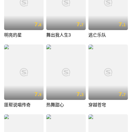
7.
7.
7.
8
7
1
明亮的星
舞出我人生3
逃亡乐队
7.
7.
7.
9
3
7
匪帮说唱传奇
热舞甜心
穿越苍穹