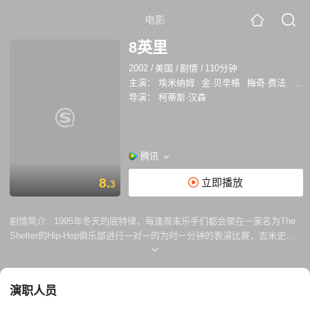
电影
8英里
2002
/
美国
/
剧情
/
110分钟
主演：
埃米纳姆
金·贝辛格
梅奇·费法
布莱
导演：
柯蒂斯·汉森
腾讯
8.
立即播放
3
剧情简介 :
1995年冬天的底特律，每逢周末乐手们都会聚在一家名为The
Shelter的Hip-Hop俱乐部进行一对一的为时一分钟的表演比赛，吉米史密
斯（艾米纳姆）是众多黑人乐手中另类的白，虽然他很有实力，却在每次
上台表演时都会卡壳，只得到一片喝倒彩的嘲笑声。 除了要勇敢面对被起
哄的人群轰下台的尴尬，吉米史密斯还要应付与母亲（金贝辛格）及同母
演职人员
异父的妹妹一起生活在狭小局促的拖车里的难堪。而母亲的男友、黑人与
白人的平行线关系、他的工作和感情等等，也皆是他的压力。他试图冲破