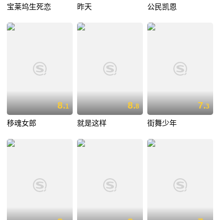
宝莱坞生死恋
昨天
公民凯恩
8.
8.
7.
1
8
3
移魂女郎
就是这样
街舞少年