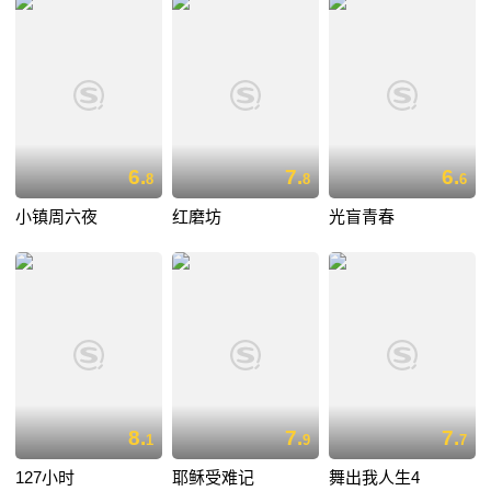
6.
7.
6.
8
8
6
小镇周六夜
红磨坊
光盲青春
8.
7.
7.
1
9
7
127小时
耶稣受难记
舞出我人生4