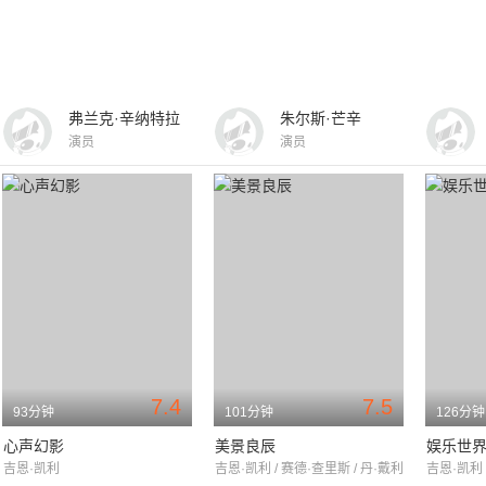
弗兰克·辛纳特拉
朱尔斯·芒辛
演员
演员
7.4
7.5
93分钟
101分钟
126分钟
心声幻影
美景良辰
娱乐世
吉恩·凯利
吉恩·凯利 / 赛德·查里斯 / 丹·戴利