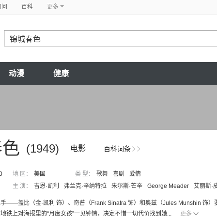
问问
百科
更多
动漫
健康
春色
(1949)
电影
百科词条
0
地 区：
美国
类 型：
歌舞
喜剧
爱情
主 演：
吉恩·凯利
弗兰克·辛纳特拉
朱尔斯·芒辛
George Meader
艾丽斯·
——盖比（金·凯利 饰）、奇普（Frank Sinatra 饰）和奥兹（Jules Mun
地铁上对海报里的“月度女孩”一见钟情，决定不惜一切代价找到她...
更多