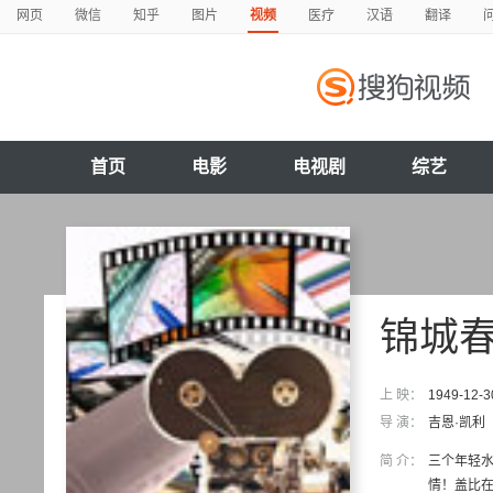
网页
微信
知乎
图片
视频
医疗
汉语
翻译
首页
电影
电视剧
综艺
锦城
上 映：
1949-12-3
导 演：
吉恩·凯利
简 介：
三个年轻水手
情！盖比在