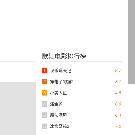
歌舞电影排行榜
1
误杀瞒天记
8.7
2
穿靴子的猫2
8.1
3
小美人鱼
4.8
4
潘金莲
6.0
5
魔法满屋
6.4
6
冰雪奇缘2
7.0