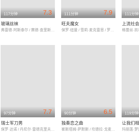
7.3
7.9
117分钟
111分钟
111分钟
玻璃丝袜
旺夫魔女
上流社
弗雷德·阿斯泰尔 / 赛德·查里斯 / 简妮丝·佩吉
保罗·纽曼 / 雪莉·麦克雷恩 / 罗伯特·米彻姆
7.7
6.5
97分钟
90分钟
119分钟
瑞士军刀男
独奏恋之曲
让我们
保罗·达诺 / 丹尼尔·雷德克里夫 / 玛丽·伊丽莎白·温斯特德
崔斯塔姆·萨默斯 / 坎德拉·戈麦斯 / JaimePujo