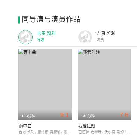
同导演与演员作品
吉恩·凯利
吉恩·凯利
导演
演员
9.1
7.6
103分钟
146分钟
雨中曲
我爱红娘
吉恩·凯利 / 唐纳德·奥康纳 / 黛比·雷诺斯
芭芭拉·史翠珊 / 沃尔特·马修 / 路易斯·阿姆斯特朗