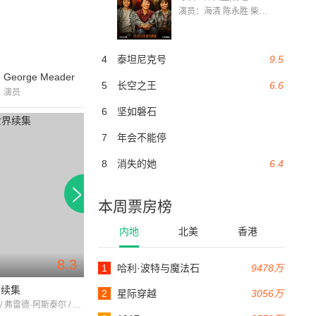
演员：海清 陈永胜 柴烨 王玥婷 万国鹏 美朵达瓦 赵瑞婷 罗解艳 郭莉娜 潘家艳
4
泰坦尼克号
9.5
George Meader
5
长空之王
6.6
演员
6
坚如磐石
7
年会不能停
8
消失的她
6.4
本周票房榜
内地
北美
香港
8.3
1
哈利·波特与魔法石
9478万
98分钟
104分钟
界续集
春色撩人
冷暖心声冷暖情
2
星际穿越
3056万
吉恩·凯利 / 弗雷德·阿斯泰尔 / 多丽丝·黛
多丽丝·黛 / 理查德·威德马克 / 吉格·杨