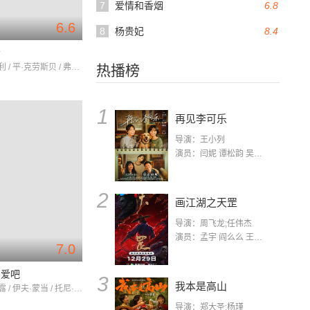
7
爱情和香烟
6.8
6.6
8
杨贵妃
8.4
会
格蕾丝·凯利 / 平·克劳斯贝 / 弗兰克·辛纳特拉
热播榜
1
再见李可乐
导演：王小列
演员：闫妮 谭松韵 吴京 蒋龙 赵小棠 冯雷 李虎城 平安 小七 小可乐
2
画江湖之天罡
导演：周飞龙;任伟杰
演员：孟宇 阎么么 王凯 郭政建 阎萌萌 杨默 高枫 齐斯伽 刘芊含 马程
7.0
相爱吧
3
我本是高山
玛丽莲·梦露 / 伊夫·蒙当 / 托尼·兰德尔
导演：郑大圣;杨瑾