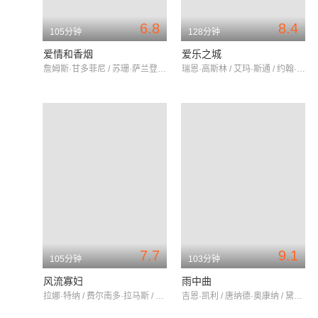
6.8
8.4
105分钟
128分钟
爱情和香烟
爱乐之城
詹姆斯·甘多菲尼 / 苏珊·萨兰登 / 凯特·温斯莱特
瑞恩·高斯林 / 艾玛·斯通 / 约翰·传奇
7.7
9.1
105分钟
103分钟
风流寡妇
雨中曲
拉娜·特纳 / 费尔南多·拉马斯 / 尤娜·默克尔
吉恩·凯利 / 唐纳德·奥康纳 / 黛比·雷诺斯