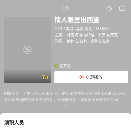
电影
情人眼里出西施
2001
/
美国
/
喜剧 剧情
/
113分钟
主演：
格温妮斯·帕特洛
杰克·布莱克
杰森·
导演：
鲍比·法拉利
彼得·法拉利
爱奇艺
7.
立即播放
1
剧情简介 :
哈尔（杰克布莱克 饰）的父亲竟然在临终前跟儿子说以后一定
要找最美丽的女孩做终身伴侣。于是他开始上演追逐不同美女的戏码，可
是他的相貌平平，遇到了不少挫折。早已过了而立之年的他仍不愿违背父
亲的遗愿，直到他受到了某位专家的催眠，逐步改变他以貌取人的的毛
病，他观赏美女的的眼光竟然开始了很大程度上的的下降，后来他甚至爱
演职人员
上了体重达到150公斤的露丝玛丽（格温妮丝帕特洛 饰），哈尔全然不介
意露丝玛丽笨重的身材，他感觉自己的女友是最善良的人，无可救药的彻