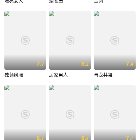
漂亮女人
滴答屋
金刚
7.
8.
7.
7
2
4
独领风骚
居家男人
与龙共舞
6.
8.
7.
7
2
7