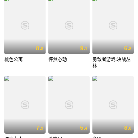
8.
9.
6.
8
1
8
桃色公寓
怦然心动
勇敢者游戏:决战丛
林
7.
5.
8.
9
4
0