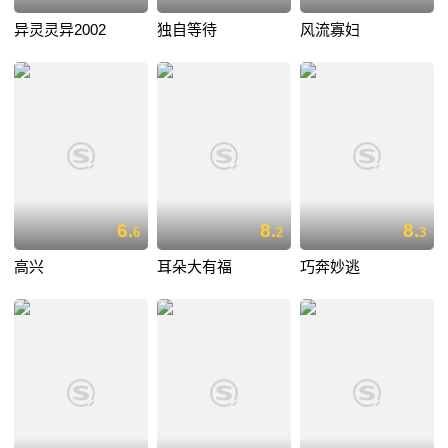
异灵灵异2002
独自等待
风流寡妇
6.
8.
8.
6
2
3
高兴
耳朵大有福
巧奔妙逃