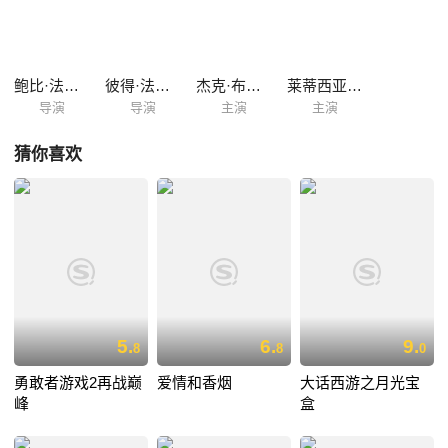
底爱上了对方。 好友马里西奥不忍哈尔有个相貌如此不堪的女友，经
想方设法要破除掉施用在哈尔身上的催眠术……
鲍比·法拉利
彼得·法拉利
杰克·布莱克
莱蒂西亚·伯克胡尔
导演
导演
主演
主演
猜你喜欢
5.
6.
9.
8
8
0
勇敢者游戏2再战巅
爱情和香烟
大话西游之月光宝
峰
盒