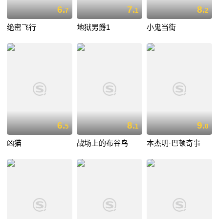
6.
7.
8.
7
1
2
绝密飞行
地狱男爵1
小鬼当街
6.
8.
9.
5
1
0
凶猫
战场上的布谷鸟
本杰明·巴顿奇事