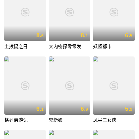
8.
8.
6.
6
1
5
土拨鼠之日
大内密探零零发
妖怪都市
6.
6.
5.
1
9
9
格列佛游记
鬼新娘
风尘三女侠