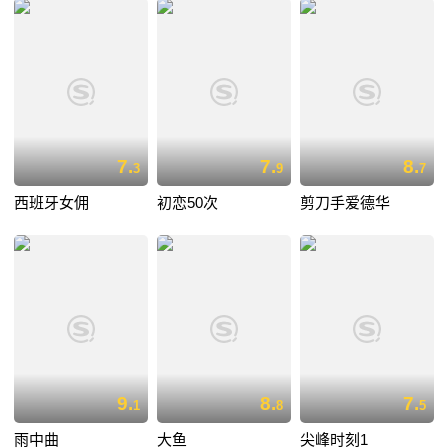
7.
7.
8.
3
9
7
西班牙女佣
初恋50次
剪刀手爱德华
9.
8.
7.
1
8
5
雨中曲
大鱼
尖峰时刻1