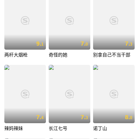
9.
7.
7.
1
0
3
两杆大烟枪
奇怪的她
别拿自己不当干部
7.
7.
8.
4
3
0
辣妈辣妹
长江七号
诺丁山