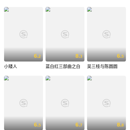
6.
8.
6.
2
3
5
小矮人
蓝白红三部曲之白
吴三桂与陈圆圆
6.
6.
8.
5
7
8