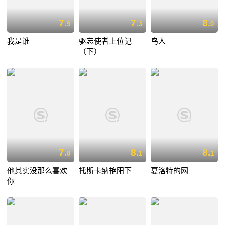
7.
7.
8.
9
3
0
我是谁
驱忘使者上位记
鸟人
（下）
7.
8.
8.
8
1
1
他其实没那么喜欢
托斯卡纳艳阳下
夏洛特的网
你