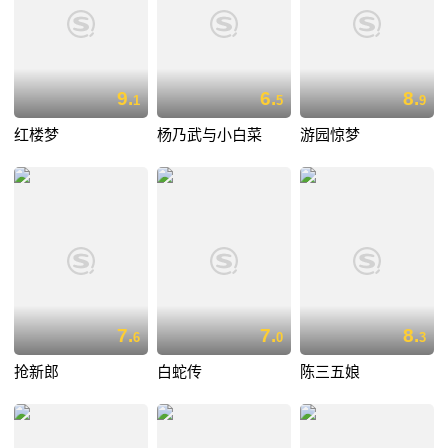
9.
6.
8.
1
5
9
红楼梦
杨乃武与小白菜
游园惊梦
7.
7.
8.
6
0
3
抢新郎
白蛇传
陈三五娘