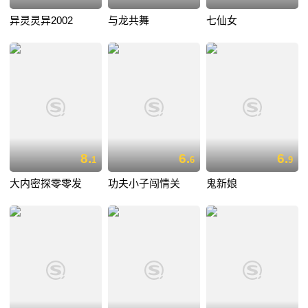
异灵灵异2002
与龙共舞
七仙女
8.
6.
6.
1
6
9
大内密探零零发
功夫小子闯情关
鬼新娘