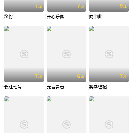
7.
7.
9.
2
5
1
缘份
开心乐园
雨中曲
7.
6.
7.
3
6
0
长江七号
光盲青春
笑拳怪招