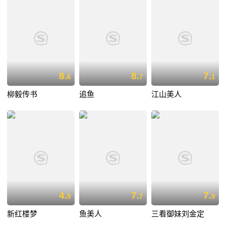
8.
8.
7.
6
7
1
柳毅传书
追鱼
江山美人
4.
7.
7.
9
7
9
新红楼梦
鱼美人
三看御妹刘金定