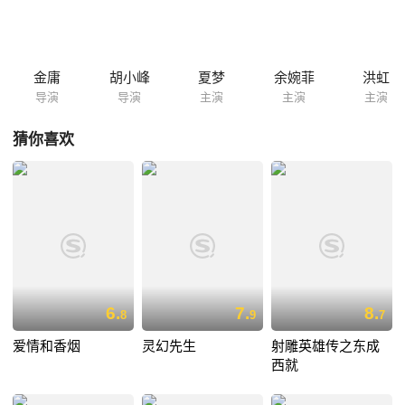
变为了男儿身，不仅如此，自己的妹妹还发誓非他不嫁。无奈之下，王天
豹只得在误打误撞之中成为了大舅哥。
金庸
胡小峰
夏梦
余婉菲
洪虹
导演
导演
主演
主演
主演
猜你喜欢
6.
7.
8.
8
9
7
爱情和香烟
灵幻先生
射雕英雄传之东成
西就