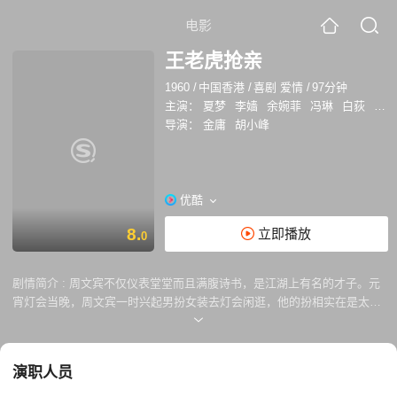
电影
王老虎抢亲
1960
/
中国香港
/
喜剧 爱情
/
97分钟
主演：
夏梦
李嫱
余婉菲
冯琳
白荻
洪虹
导演：
金庸
胡小峰
优酷
8.
立即播放
0
剧情简介 :
周文宾不仅仪表堂堂而且满腹诗书，是江湖上有名的才子。元
宵灯会当晚，周文宾一时兴起男扮女装去灯会闲逛，他的扮相实在是太过
于天衣无缝了，就连他最好的朋友都没能识破他的男儿身。王天豹仗着家
里有钱有势四处为非作歹，竟然想要在灯会上抢钱民女，周文宾看不过去
出手相救，却被王天豹误认为是女子抢回了家中打算娶她做老婆。 当天夜
演职人员
里，王天豹将周文宾安置在妹妹的房间之中，一夜过去，这两人之间竟然
碰撞出了爱情的火花。天亮之后，王天豹震惊的发现自己劫来的女子竟然