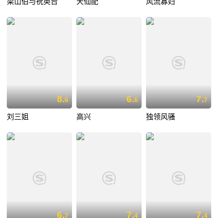
梁山伯与祝英台
天仙配
风流寡妇
8.
6.
7.
6
6
7
刘三姐
高兴
独领风骚
6.
7.
7.
7
4
4