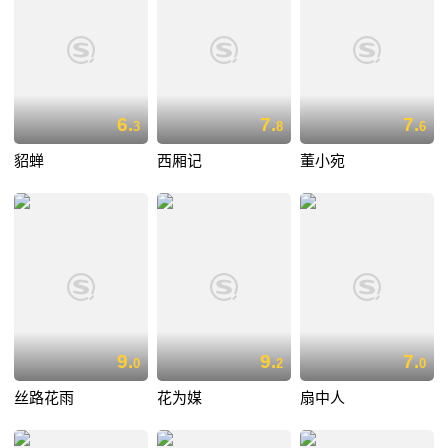
6.
7.
7.
3
8
6
貂蝉
西厢记
董小宛
9.
9.
7.
0
2
0
丝路花雨
花为媒
扇中人