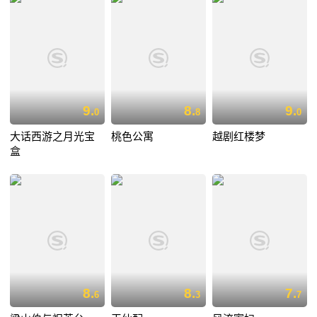
9.
8.
9.
0
8
0
大话西游之月光宝
桃色公寓
越剧红楼梦
盒
8.
8.
7.
6
3
7