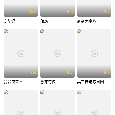
8.
6.
6.
2
5
7
鹿鼎记2
赌霸
霹雳大喇叭
7.
6.
6.
5
7
5
我爱夜来香
急冻奇侠
吴三桂与陈圆圆