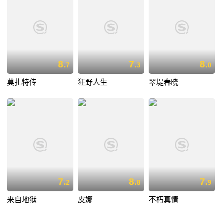
8.
7.
8.
7
3
0
莫扎特传
狂野人生
翠堤春晓
7.
8.
7.
2
8
9
来自地狱
皮娜
不朽真情