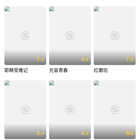
7.
6.
7.
9
6
8
耶稣受难记
光盲青春
红磨坊
8.
8.
8.
4
9
6