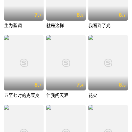
7.
8.
6.
7
8
7
生为蓝调
就是这样
我看到了光
8.
7.
8.
7
4
6
五至七时的克莱奥
伴我闯天涯
花火