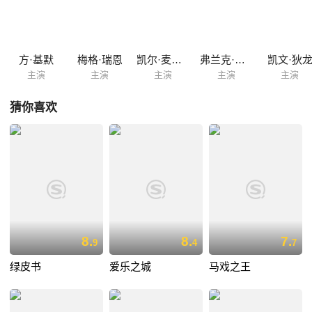
解，有人认为他是诗人、艺术家，也有人把他当做疯子、瘾君子。27岁的
莫里森最终选择了死亡来结束这段无以伦比的个人传奇。
方·基默
梅格·瑞恩
凯尔·麦克拉克伦
弗兰克·威利
凯文·狄
主演
主演
主演
主演
主演
猜你喜欢
8.
8.
7.
9
4
7
绿皮书
爱乐之城
马戏之王