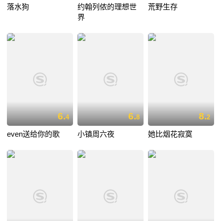
落水狗
约翰列侬的理想世
荒野生存
界
6.
6.
8.
4
8
2
even送给你的歌
小镇周六夜
她比烟花寂寞