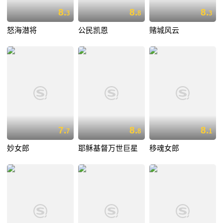
8.
8.
8.
3
8
3
怒海潜将
公民凯恩
赌城风云
7.
8.
8.
7
8
1
妙女郎
耶稣基督万世巨星
移魂女郎