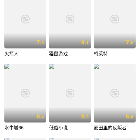
7.
9.
7.
3
1
6
火箭人
猫鼠游戏
柯莱特
8.
8.
6.
4
9
8
水牛城66
低俗小说
麦田里的反叛者