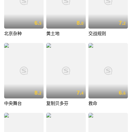
6.
8.
7.
5
0
2
北京杂种
黄土地
交战规则
8.
7.
6.
2
4
6
中央舞台
复制贝多芬
救命