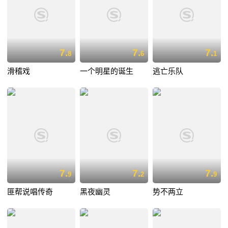
7.
7.
7.
8
6
1
滑稽戏
一个明星的诞生
逃亡乐队
7.
7.
7.
9
2
9
匪帮说唱传奇
黑夜幽灵
势不两立