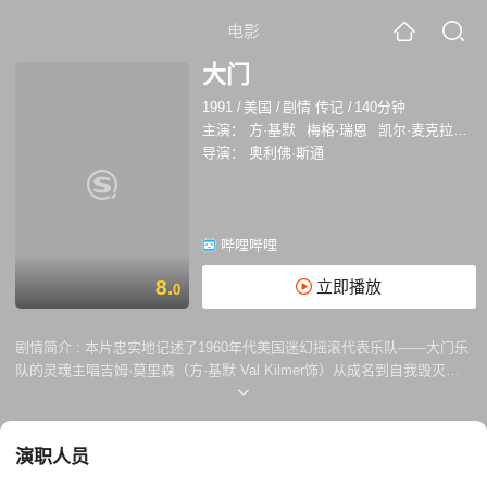
电影
大门
1991
/
美国
/
剧情 传记
/
140分钟
主演：
方·基默
梅格·瑞恩
凯尔·麦克拉克伦
导演：
奥利佛·斯通
哔哩哔哩
8.
立即播放
0
剧情简介 :
本片忠实地记述了1960年代美国迷幻摇滚代表乐队——大门乐
队的灵魂主唱吉姆·莫里森（方·基默 Val Kilmer饰）从成名到自我毁灭的
一生。 在电影学校，莫里森结识了喜欢弹钢琴的键盘手雷·曼札克，两人
一拍即合，决定组建一支令世界震惊的摇滚乐队：The Doors。很快，莫
里森在这里找到了其他两位乐队成员：鼓手约翰·丹斯莫和吉他手罗比·克
演职人员
雷格。不久，大门乐队因《Light My Fire》一跃成名，万千乐迷为之疯
狂。在拥有金钱名利诸多光环后的莫里森，却始终无法被任何人真正了