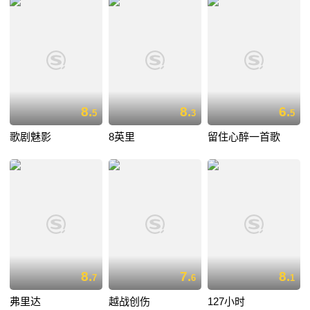
8.
8.
6.
5
3
5
歌剧魅影
8英里
留住心醉一首歌
8.
7.
8.
7
6
1
弗里达
越战创伤
127小时