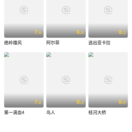
7.
6.
8.
6
9
1
绝岭雄风
阿尔菲
逃出亚卡拉
7.
8.
8.
6
3
4
第一滴血4
鸟人
桂河大桥