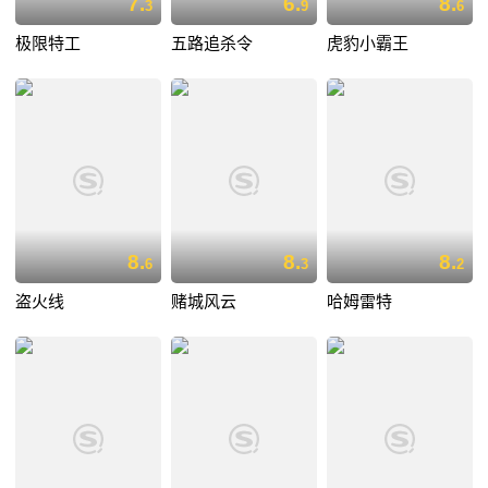
7.
6.
8.
3
9
6
极限特工
五路追杀令
虎豹小霸王
8.
8.
8.
6
3
2
盗火线
赌城风云
哈姆雷特