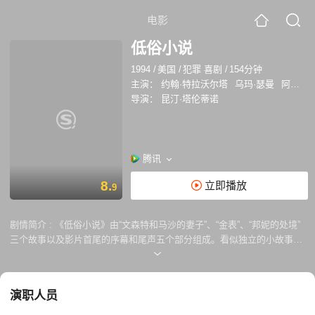
电影
低俗小说
1994
/
美国
/
犯罪 喜剧
/
154分钟
主演：
约翰·特拉沃尔塔
乌玛·瑟曼
阿曼达·普拉莫
导演：
昆汀·塔伦蒂诺
腾讯
8.
立即播放
9
剧情简介 :
《低俗小说》由“文森特和马沙的妻子”、“金表”、“邦妮的处境”
三个故事以及影片首尾的序幕和尾声五个部分组成。看似独立的小故事里
面，却又有环环相扣的人和事。 盗贼“小南瓜”和“小兔子”在早餐店里
打劫，却遇上了天大的麻烦——黑社会成员朱尔斯（塞缪尔杰克逊
Samuel L. Jackson饰）和文森特（约翰特拉沃尔塔John Travolta饰）在
演职人员
店内用餐，可谓天外有天。二人是否会放过两名小盗贼？ 而文森特是
黑社会大哥马沙华莱士（文瑞姆斯Ving Rhames饰）的手下，马沙下命令