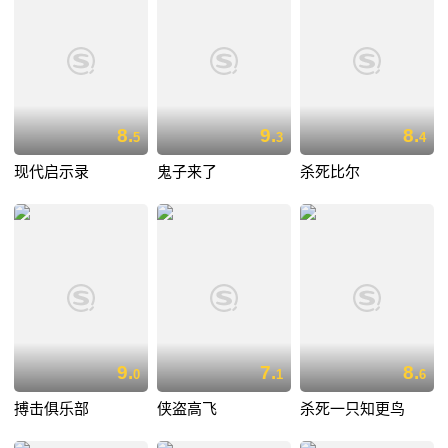
8.
9.
8.
5
3
4
现代启示录
鬼子来了
杀死比尔
9.
7.
8.
0
1
6
搏击俱乐部
侠盗高飞
杀死一只知更鸟