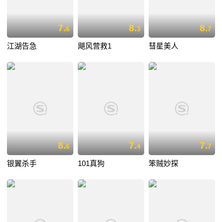
7.
8.
8.
6
3
7
江湖告急
飓风营救1
彗星美人
8.
7.
7.
6
4
7
银翼杀手
101真狗
笨贼妙探