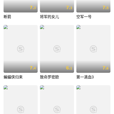
7.
7.
7.
3
3
5
断箭
将军的女儿
空军一号
7.
6.
7.
4
1
6
蝙蝠侠归来
致命罗密欧
第一滴血3