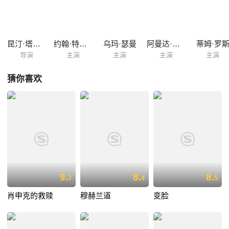
让他陪妻子一个晚上，明知如有雷池必死无疑，但面对马沙妻子美艳诱
惑，文森特该怎么办。 文森特的故事还没完，拳击手布奇（布鲁斯威
利斯Bruce Willis饰）的出现将令他的人生从此改变。布奇有一块祖传金
表，就是因为这块金表，他和马沙分享了一个耻辱的秘密。 故事环状
昆汀·塔伦蒂诺
约翰·特拉沃尔塔
乌玛·瑟曼
阿曼达·普拉莫
蒂姆·罗
结构，回...
导演
主演
主演
主演
主演
猜你喜欢
9.
8.
8.
7
4
5
肖申克的救赎
穆赫兰道
变脸