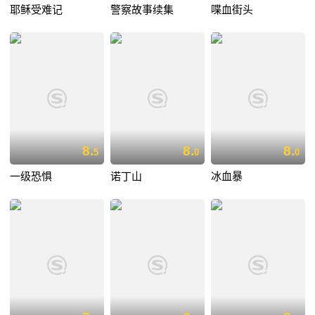
耶稣受难记
警察故事续集
喋血街头
8.
8.
8.
5
0
0
一级恐惧
诺丁山
冰血暴