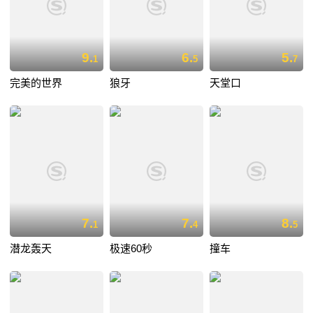
9.
6.
5.
1
5
7
完美的世界
狼牙
天堂口
7.
7.
8.
1
4
5
潜龙轰天
极速60秒
撞车