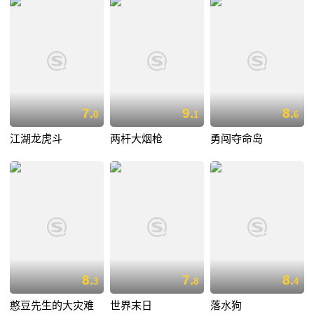
7.
9.
8.
0
1
6
江湖龙虎斗
两杆大烟枪
勇闯夺命岛
8.
7.
8.
3
8
4
憨豆先生的大灾难
世界末日
落水狗