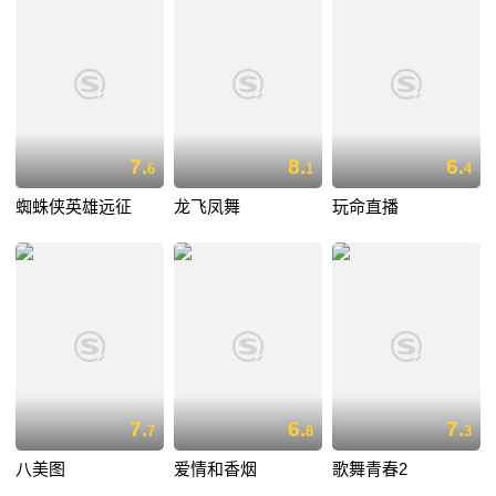
7.
8.
6.
6
1
4
蜘蛛侠英雄远征
龙飞凤舞
玩命直播
7.
6.
7.
7
8
3
八美图
爱情和香烟
歌舞青春2