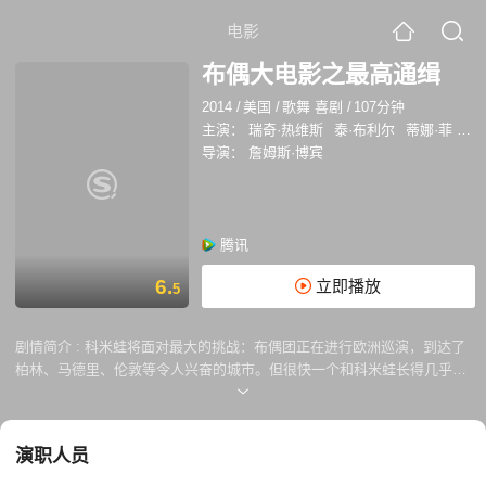
电影
布偶大电影之最高通缉
2014
/
美国
/
歌舞 喜剧
/
107分钟
主演：
瑞奇·热维斯
泰·布利尔
蒂娜·菲
史
导演：
詹姆斯·博宾
腾讯
6.
立即播放
5
剧情简介 :
科米蛙将面对最大的挑战：布偶团正在进行欧洲巡演，到达了
柏林、马德里、伦敦等令人兴奋的城市。但很快一个和科米蛙长得几乎一
模一样，却操着一口带有浓重俄国口音英语的青蛙大盗康斯坦丁，摇身一
变，和他的搭档多米尼克(瑞奇·热维斯饰演)混入了布偶团，而可怜的科米
蛙则被蒂娜·菲饰演的狱警娜佳打入大牢，身陷囹圄。此外，《摩登家庭》
演职人员
男星泰·布利尔将饰演国际刑警，调查这桩奇怪的案件。