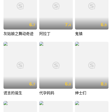
6.
7.
6.
7
4
9
灰姑娘之舞动奇迹
阿拉丁
鬼镇
6.
6.
8.
7
0
3
谎言的诞生
代孕妈妈
绅士们