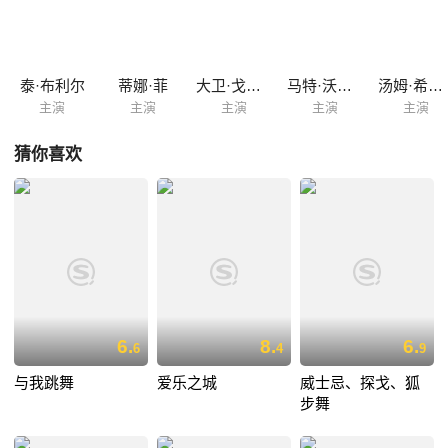
泰·布利尔
蒂娜·菲
大卫·戈尔兹
马特·沃格尔
汤姆·希德勒斯顿
主演
主演
主演
主演
主演
猜你喜欢
6.
8.
6.
6
4
9
与我跳舞
爱乐之城
威士忌、探戈、狐
步舞