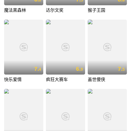
0
5
6
魔法黑森林
达尔文奖
猴子王国
7.
6.
7.
4
9
5
快乐爱情
疯狂大赛车
盖世傻侠