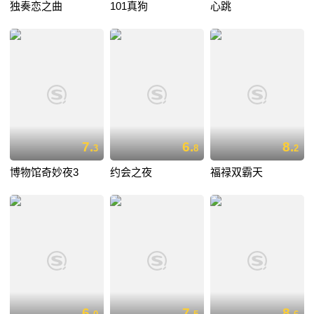
独奏恋之曲
101真狗
心跳
7.
6.
8.
3
8
2
博物馆奇妙夜3
约会之夜
福禄双霸天
6.
7.
8.