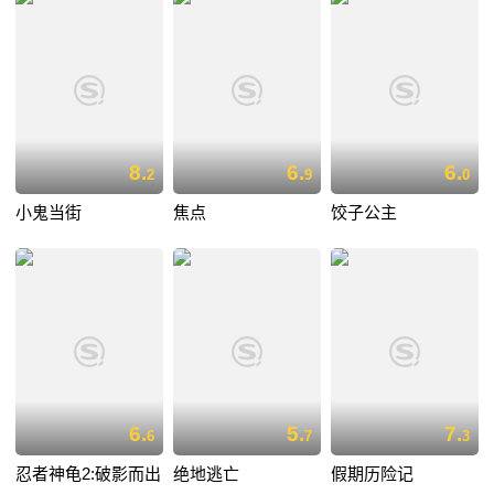
8.
6.
6.
2
9
0
小鬼当街
焦点
饺子公主
6.
5.
7.
6
7
3
忍者神龟2:破影而出
绝地逃亡
假期历险记