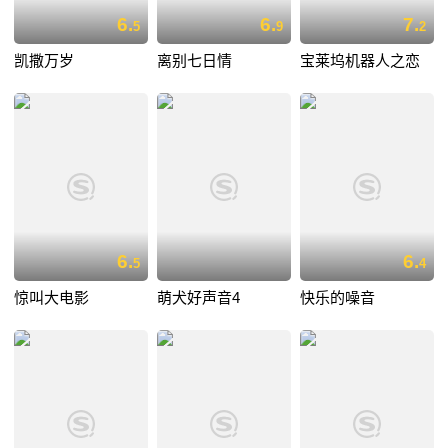
6.
6.
7.
5
9
2
凯撒万岁
离别七日情
宝莱坞机器人之恋
6.
6.
5
4
惊叫大电影
萌犬好声音4
快乐的噪音