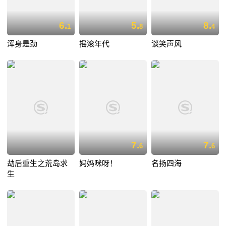
6.
5.
8.
1
8
4
浑身是劲
摇滚年代
谈笑声风
7.
7.
6
6
劫后重生之荒岛求
妈妈咪呀！
名扬四海
生