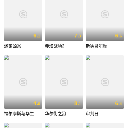
6.
7.
6.
1
3
6
迷镇凶案
赤焰战场2
斯德哥尔摩
4.
8.
6.
6
1
4
福尔摩斯与华生
华尔街之狼
审判日