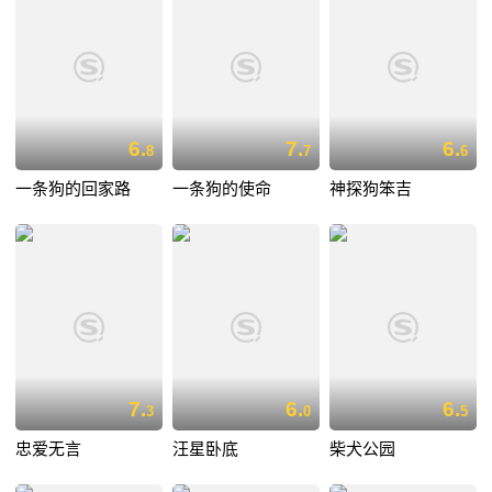
6.
7.
6.
8
7
6
一条狗的回家路
一条狗的使命
神探狗笨吉
7.
6.
6.
3
0
5
忠爱无言
汪星卧底
柴犬公园