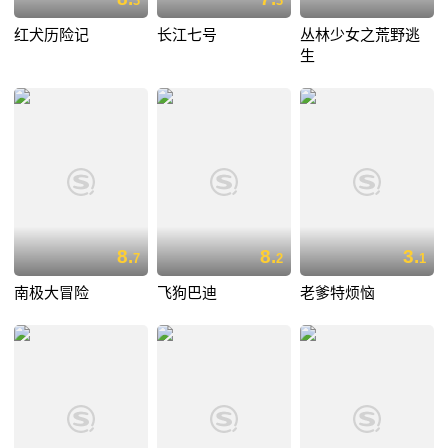
3
3
红犬历险记
长江七号
丛林少女之荒野逃
生
8.
8.
3.
7
2
1
南极大冒险
飞狗巴迪
老爹特烦恼