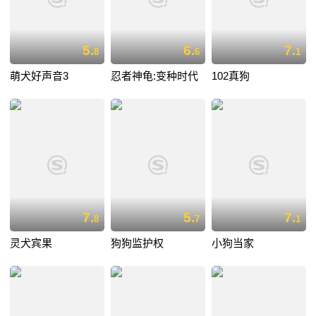
5.
6.
7.
8
6
1
萌犬好声音3
忍者神龟:变种时代
102真狗
7.
5.
7.
8
7
1
灵犬宾果
狗狗监护权
小狗当家