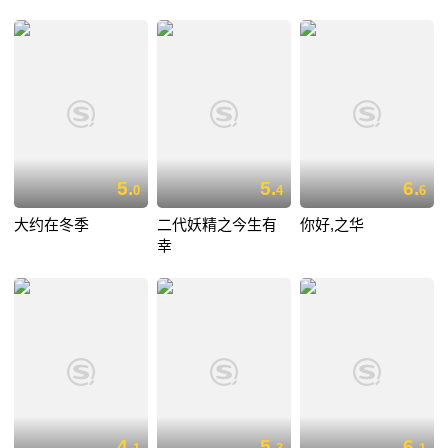
5.
5.
6.
0
4
6
大约在冬季
二代妖精之今生有
你好,之华
幸
4.
5.
6.