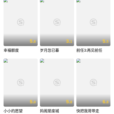
5.
3.
5.
8
1
5
幸福额度
岁月忽已暮
前任3:再见前任
5.
5.
6.
0
8
8
小小的愿望
妈阁是座城
快把我哥带走