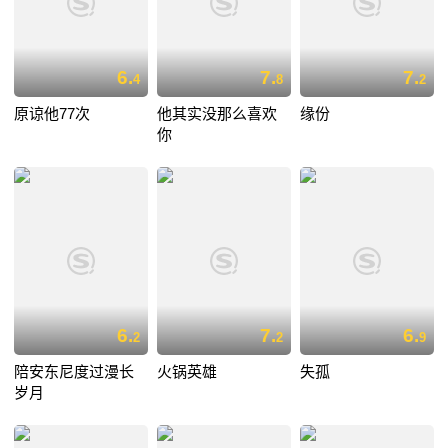
6.
7.
7.
4
8
2
原谅他77次
他其实没那么喜欢
缘份
你
6.
7.
6.
2
2
9
陪安东尼度过漫长
火锅英雄
失孤
岁月