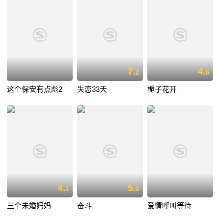
7.
4.
2
6
这个保安有点彪2
失恋33天
栀子花开
4.
5.
1
0
三个未婚妈妈
奋斗
爱情呼叫等待