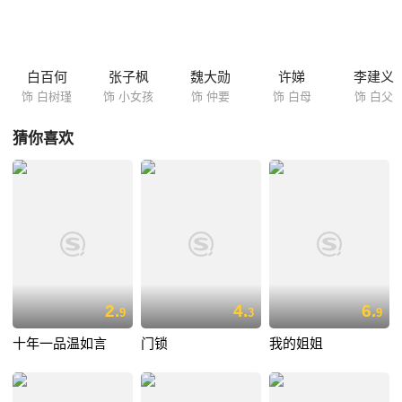
白百何
张子枫
魏大勋
许娣
李建义
饰 白树瑾
饰 小女孩
饰 仲要
饰 白母
饰 白父
猜你喜欢
2.
4.
6.
9
3
9
十年一品温如言
门锁
我的姐姐