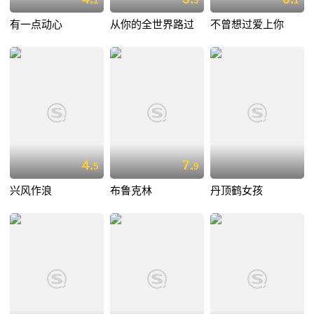
1
3
1
有一点动心
从你的全世界路过
不曾想过爱上你
4.
7.
5
9
兴风作浪
布鲁克林
丹顶鹤女孩