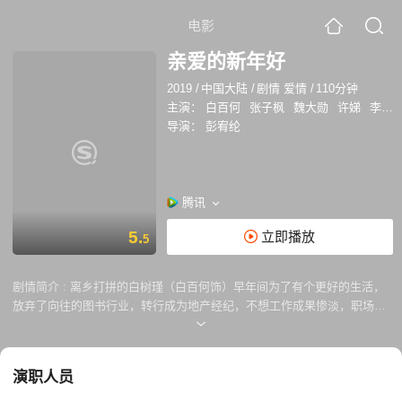
电影
亲爱的新年好
2019
/
中国大陆
/
剧情 爱情
/
110分钟
主演：
白百何
张子枫
魏大勋
许娣
李建义
导演：
彭宥纶
腾讯
5.
立即播放
5
剧情简介 :
离乡打拼的白树瑾（白百何饰）早年间为了有个更好的生活，
放弃了向往的图书行业，转行成为地产经纪，不想工作成果惨淡，职场遭
遇劲敌。到北京的第十个年头，白树瑾屡遭挫折，面临事业停滞、情路不
顺、房租暴涨、母亲病情加重等多重打击，此时初到大城市打工的合租室
友女孩（张子枫饰）突然闯入她的生活，在这个女孩的身上白树瑾似乎找
演职人员
到了十年前的自我，同时她也遇见了小七岁的同事仲要（魏大勋饰），渐
渐地她开始有了变化……