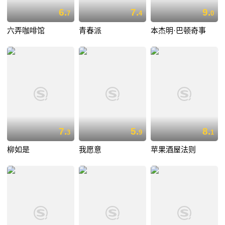
6.
7.
9.
7
4
0
六弄咖啡馆
青春派
本杰明·巴顿奇事
7.
5.
8.
3
9
1
柳如是
我愿意
苹果酒屋法则