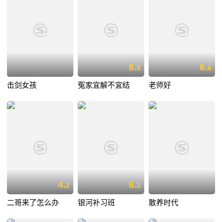
6.
6.
8
6
击剑女孩
冤家宜解不宜结
老师好
4.
6.
2
2
二哥来了怎么办
银河补习班
散养时代