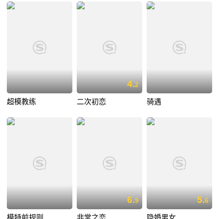
4.
2
超模教练
二次初恋
骑遇
6.
5.
9
6
模特前规则
非常之恋
隐婚男女