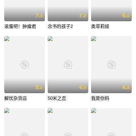
7.
7.
6.
4
8
6
滚蛋吧！肿瘤君
念书的孩子2
奥菲莉娅
5.
4.
4.
0
9
8
解忧杂货店
50米之恋
我是你妈