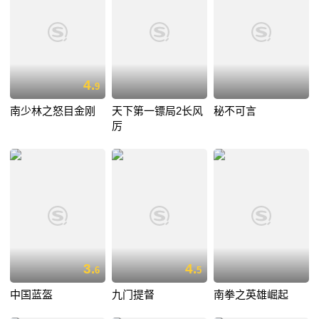
4.
9
南少林之怒目金刚
天下第一镖局2长风
秘不可言
厉
3.
4.
6
5
中国蓝盔
九门提督
南拳之英雄崛起