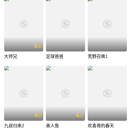
5.
1
大师兄
足球爸爸
荒野召唤1
4.
6.
7
7
九叔归来2
美人鱼
欢喜哥的春天