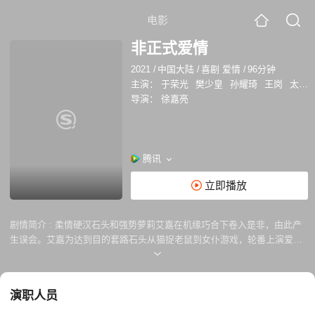
电影
非正式爱情
2021
/
中国大陆
/
喜剧 爱情
/
96分钟
主演：
于荣光
樊少皇
孙耀琦
王岗
太子
导演：
徐嘉亮
腾讯
立即播放
剧情简介 :
柔情硬汉石头和强势萝莉艾嘉在机缘巧合下卷入是非，由此产
生误会。艾嘉为达到目的套路石头从猫捉老鼠到女仆游戏，轮番上演爱情
三十六计。相爱相杀的两人开启一段5g升级爱情故事。然而种种意外导致
背后秘密浮出水面，非正式爱情该如何继续......
演职人员