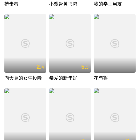
搏击者
小戏骨黄飞鸿
我的拳王男友
2.
5.
4
5
向天真的女生投降
亲爱的新年好
花与将