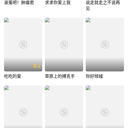
滚蛋吧！肿瘤君
求求你爱上我
说走就走之不说再
见
5.
2
吃吃的爱
草原上的搏克手
你好倾城