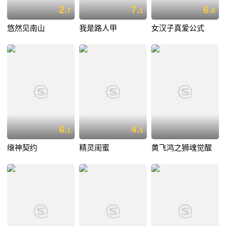
2.
7.
6.
7
1
0
悠然见南山
我是路人甲
女汉子真爱公式
6.
4.
1
5
缞神契约
精灵闺蜜
黄飞鸿之狮魂觉醒