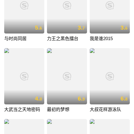
5.
3.
3.
6
7
6
与时尚同居
力王之黑色擂台
我是谁2015
4.
6.
6.
0
9
8
大武当之天地密码
最初的梦想
大叔花样游泳队