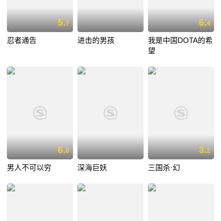
5.
6.
7
4
忍者通告
进击的男孩
我是中国DOTA的希
望
6.
3.
0
2
男人不可以穷
深海巨妖
三国杀·幻