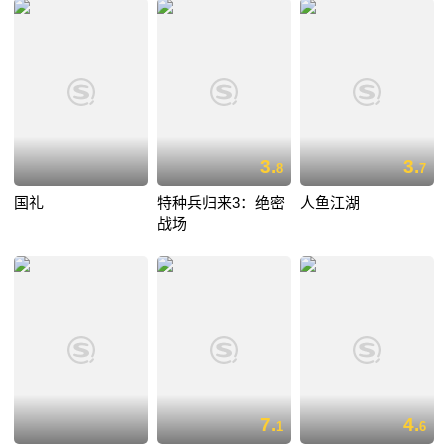
3.
3.
8
7
国礼
特种兵归来3：绝密
人鱼江湖
战场
7.
4.
1
6