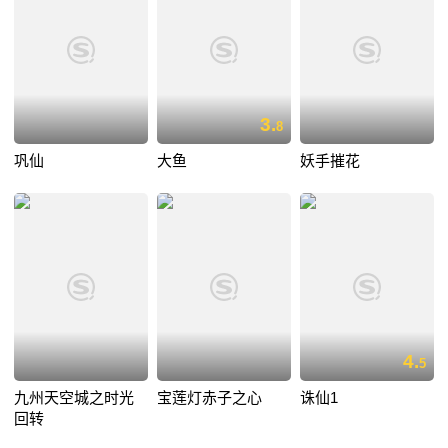
3.
8
巩仙
大鱼
妖手摧花
4.
5
九州天空城之时光
宝莲灯赤子之心
诛仙1
回转