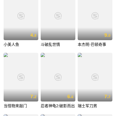
4.
9.
8
0
小美人鱼
斗破乱世情
本杰明·巴顿奇事
7.
6.
7.
2
6
7
当怪物来敲门
忍者神龟2:破影而出
瑞士军刀男