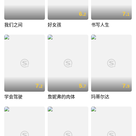
6.
7.
2
1
我们之间
好女孩
书写人生
7.
5.
7.
2
7
9
学会驾驶
詹妮弗的肉体
玛蒂尔达