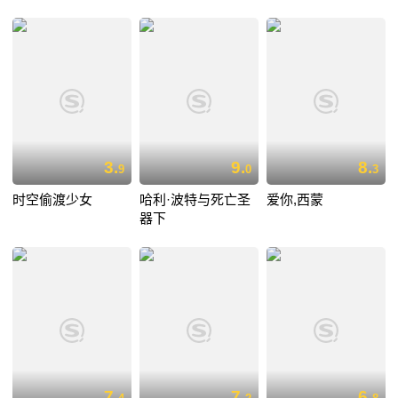
3.
9.
8.
9
0
3
时空偷渡少女
哈利·波特与死亡圣
爱你,西蒙
器下
7.
7.
6.