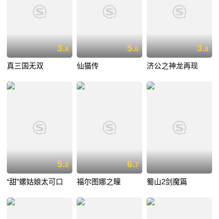
3.
5.
3.
8
0
8
真三国无双
仙猫传
济公之神龙再现
5.
6.
0
7
“甜”螺姑娘太可口
福尔图娜之瞳
蜀山2剑魔篇