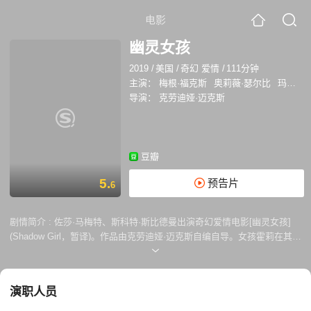
电影
幽灵女孩
2019
/
美国
/
奇幻 爱情
/
111分钟
主演：
梅根·福克斯
奥莉薇·瑟尔比
玛丽亚·迪齐亚
导演：
克劳迪娅·迈克斯
豆瓣
5.
预告片
6
剧情简介 :
佐莎·马梅特、斯科特·斯比德曼出演奇幻爱情电影[幽灵女孩]
(Shadow Girl，暂译)。作品由克劳迪娅·迈克斯自编自导。女孩霍莉在其母
亲去世后，身体逐渐变得隐形，她作为狗仔摄影记者在阴影中生活了十余
年，直到遇见了一个落魄的前MMA综合格斗冠军，而这个男人是唯一能
看见她的人。
演职人员