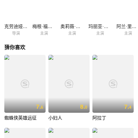
克劳迪娅·迈克斯
梅根·福克斯
奥莉薇·瑟尔比
玛丽亚·迪齐亚
阿兰·里奇森
导演
主演
主演
主演
主演
猜你喜欢
7.
8.
7.
6
0
4
蜘蛛侠英雄远征
小妇人
阿拉丁