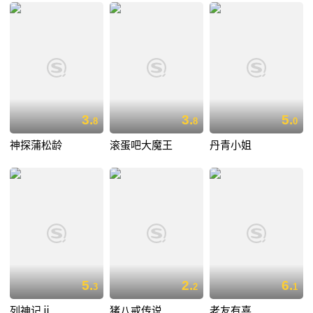
3.
3.
5.
8
8
0
神探蒲松龄
滚蛋吧大魔王
丹青小姐
5.
2.
6.
3
2
1
列神记ⅱ
猪八戒传说
老友有喜