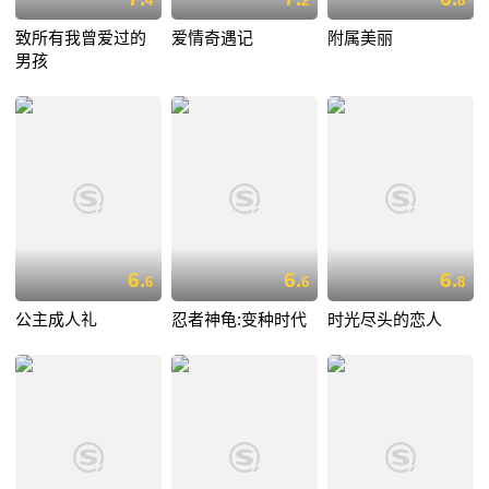
4
2
8
致所有我曾爱过的
爱情奇遇记
附属美丽
男孩
6.
6.
6.
6
6
8
公主成人礼
忍者神龟:变种时代
时光尽头的恋人