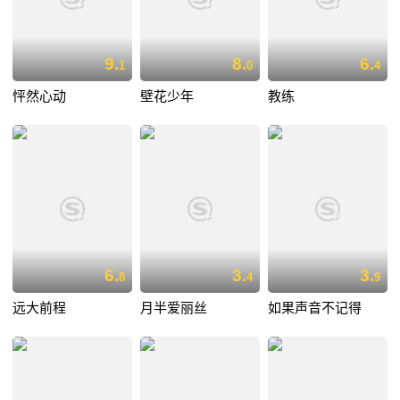
9.
8.
6.
1
0
4
怦然心动
壁花少年
教练
6.
3.
3.
8
4
9
远大前程
月半爱丽丝
如果声音不记得