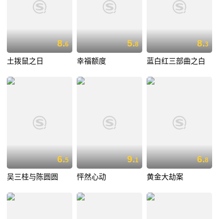
8.
5.
8.
6
8
3
土拨鼠之日
幸福额度
蓝白红三部曲之白
6.
9.
6.
5
1
8
吴三桂与陈圆圆
怦然心动
黄金大劫案