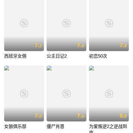
7.
7.
7.
3
0
9
西班牙女佣
公主日记2
初恋50次
7.
7.
5.
0
6
8
女狼俱乐部
僵尸肖恩
为爱叛逆2之逆战到
底