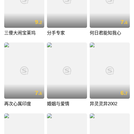
9.
7.
2
6
三傻大闹宝莱坞
分手专家
何日君能知我心
7.
6.
6
7
再次心属印度
婚姻与爱情
异灵灵异2002