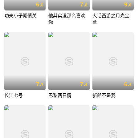
6.
7.
9.
6
8
0
功夫小子闯情关
他其实没那么喜欢
大话西游之月光宝
你
盒
7.
7.
6.
3
4
4
长江七号
巴黎两日情
新郎不是我