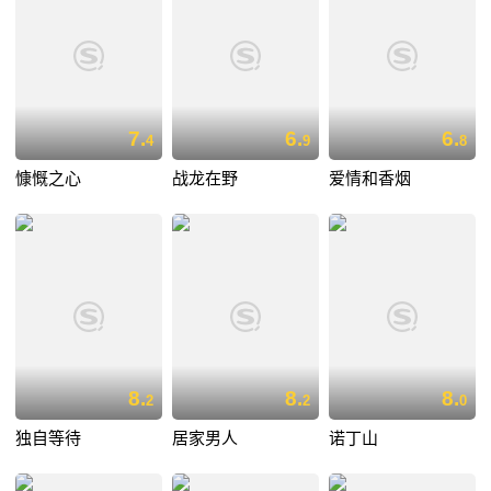
7.
6.
6.
4
9
8
慷慨之心
战龙在野
爱情和香烟
8.
8.
8.
2
2
0
独自等待
居家男人
诺丁山