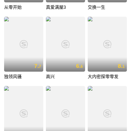
从零开始
真爱满屋3
交换一生
7.
6.
8.
7
6
1
独领风骚
高兴
大内密探零零发