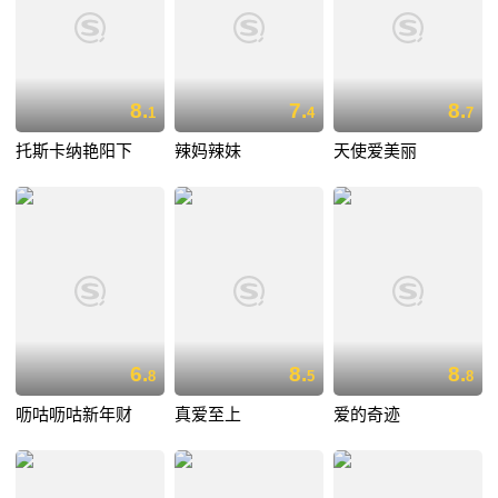
8.
7.
8.
1
4
7
托斯卡纳艳阳下
辣妈辣妹
天使爱美丽
6.
8.
8.
8
5
8
呖咕呖咕新年财
真爱至上
爱的奇迹