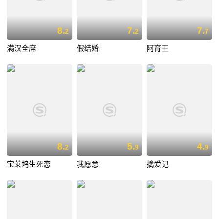
8.
7.
7.
2
2
7
满汉全席
假结婚
阿育王
8.
5.
4.
2
9
9
宝莱坞生死恋
我愿意
擒爱记