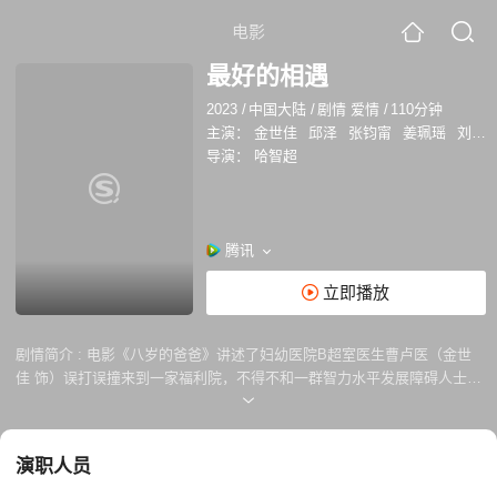
电影
最好的相遇
2023
/
中国大陆
/
剧情 爱情
/
110分钟
主演：
金世佳
邱泽
张钧甯
姜珮瑶
刘文治
导演：
哈智超
腾讯
立即播放
剧情简介 :
电影《八岁的爸爸》讲述了妇幼医院B超室医生曹卢医（金世
佳 饰）误打误撞来到一家福利院，不得不和一群智力水平发展障碍人士朝
夕相处。曹卢医从一开始的无所适从，逐渐被他们的纯真无邪、简单率直
所感化，直至融入了以文静（姜珮瑶 饰）为代表的爱心义工队伍中。曹卢
医亲眼见证了刘英俊（邱泽 饰）和吴燕子（张钧甯 饰演）的爱情，并与
演职人员
他们一起迎接一个“奇迹生命”。