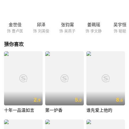
金世佳
邱泽
张钧甯
姜珮瑶
吴宇恒
饰 曹卢医
饰 刘英俊
饰 吴燕子
饰 李文静
饰 聪聪
猜你喜欢
2.
5.
8.
9
0
6
十年一品温如言
第一炉香
谁先爱上他的