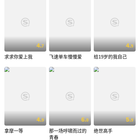
4.
4.
7
9
求求你爱上我
飞速单车慢慢爱
给19岁的我自己
4.
6.
5.
9
0
9
拿摩一等
那一场呼啸而过的
绝世高手
青春