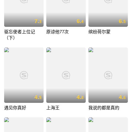
7.
6.
6.
3
4
5
驱忘使者上位记
原谅他77次
缤纷荷尔蒙
（下）
4.
4.
4.
5
8
6
遇见你真好
上海王
我说的都是真的