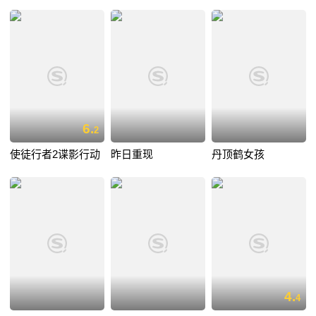
6.
2
使徒行者2谍影行动
昨日重现
丹顶鹤女孩
4.
4