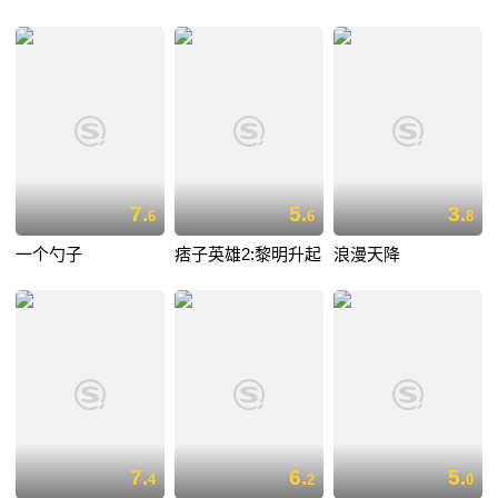
7.
5.
3.
6
6
8
一个勺子
痞子英雄2:黎明升起
浪漫天降
7.
6.
5.
4
2
0