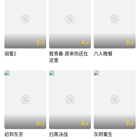
2.
4.
5.
7
4
5
闺蜜2
致青春·原来你还在
六人晚餐
这里
6.
6.
5.
4
0
6
初到东京
扫黑决战
灰烬重生