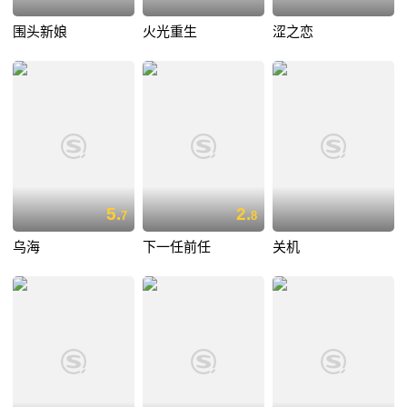
围头新娘
火光重生
涩之恋
5.
2.
7
8
乌海
下一任前任
关机