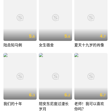
5.
5.
4.
6
6
7
陆垚知马俐
女生宿舍
夏天十九岁的肖像
6.
6.
6.
3
2
7
我们的十年
陪安东尼度过漫长
老师！我可以喜欢
岁月
你吗？