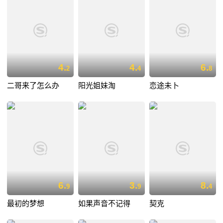
4.
4.
6.
2
4
8
二哥来了怎么办
阳光姐妹淘
恋途未卜
6.
3.
8.
9
9
4
最初的梦想
如果声音不记得
契克