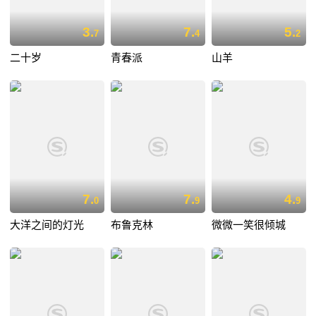
3.
7.
5.
7
4
2
二十岁
青春派
山羊
7.
7.
4.
0
9
9
大洋之间的灯光
布鲁克林
微微一笑很倾城