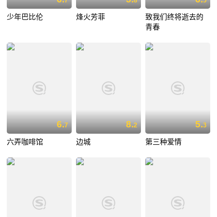
7
8
5
少年巴比伦
烽火芳菲
致我们终将逝去的
青春
6.
8.
5.
7
2
3
六弄咖啡馆
边城
第三种爱情