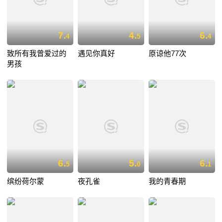
7.
4.
6.
4
5
4
致所有我曾爱过的
遇见你真好
原谅他77次
男孩
6.
5.
6.
5
0
1
缤纷荷尔蒙
夜孔雀
我的青春期