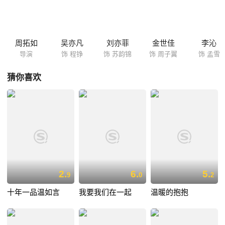
周拓如
吴亦凡
刘亦菲
金世佳
李沁
导演
饰 程铮
饰 苏韵锦
饰 周子翼
饰 孟雪
猜你喜欢
2.
6.
5.
9
0
2
十年一品温如言
我要我们在一起
温暖的抱抱