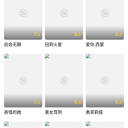
7.
5.
8.
2
7
3
后会无期
回到火星
爱你,西蒙
7.
6.
6.
0
5
6
奇怪的她
美女驾到
奥菲莉娅