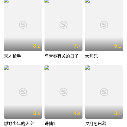
8.
7.
5.
2
7
1
天才枪手
与青春有关的日子
大师兄
3.
4.
3.
8
5
1
燃野少年的天空
诛仙1
岁月忽已暮