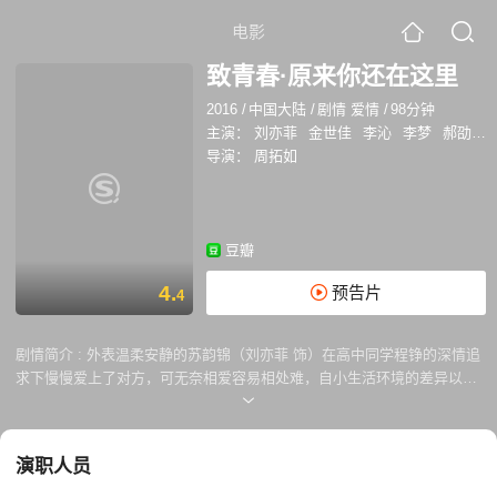
电影
致青春·原来你还在这里
2016
/
中国大陆
/
剧情 爱情
/
98分钟
主演：
刘亦菲
金世佳
李沁
李梦
郝劭文
导演：
周拓如
豆瓣
4.
预告片
4
剧情简介 :
外表温柔安静的苏韵锦（刘亦菲 饰）在高中同学程铮的深情追
求下慢慢爱上了对方，可无奈相爱容易相处难，自小生活环境的差异以及
性格的迥异开始成为两人之间的问题，矛盾的不断发现最终还是让感情出
现了裂痕最后走到了分手境地。 几年后，苏韵锦成为了一个事业有成的职
场女强人，但平静的生活因程铮的再次出现而泛起了涟漪，两人剪不断理
演职人员
还乱的感情促使他们又纠缠到了一起，并且这时才知道彼此在这几年中都
没有放下，想爱但又怕过去重演。