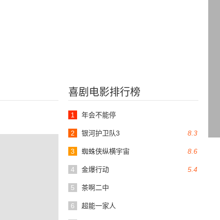
喜剧电影排行榜
1
年会不能停
2
银河护卫队3
8.3
3
蜘蛛侠纵横宇宙
8.6
4
金爆行动
5.4
5
茶啊二中
6
超能一家人