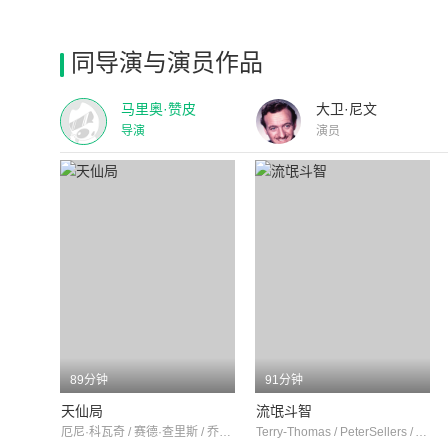
同导演与演员作品
马里奥·赞皮
大卫·尼文
导演
演员
89分钟
91分钟
天仙局
流氓斗智
厄尼·科瓦奇 / 赛德·查里斯 / 乔治·桑德斯
Terry-Thomas / PeterSellers / Arnold Marlé