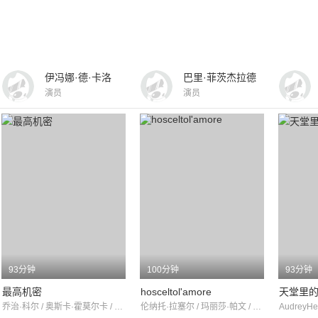
伊冯娜·德·卡洛
巴里·菲茨杰拉德
演员
演员
93分钟
100分钟
93分钟
最高机密
hosceltol'amore
天堂里
乔治·科尔 / 奥斯卡·霍莫尔卡 / 娜迪亚·格雷
伦纳托·拉塞尔 / 玛丽莎·帕文 / 阿薇·宁基