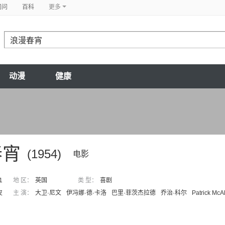
问问
百科
更多
动漫
健康
春宵
(1954)
电影
1
地 区：
英国
类 型：
喜剧
皮
主 演：
大卫·尼文
伊冯娜·德·卡洛
巴里·菲茨杰拉德
乔治·科尔
Patrick McA