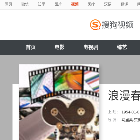
网页
微信
知乎
图片
视频
医疗
汉语
翻译
首页
电影
电视剧
综艺
浪漫
上 映：
1954-01-0
导 演：
马里奥·赞