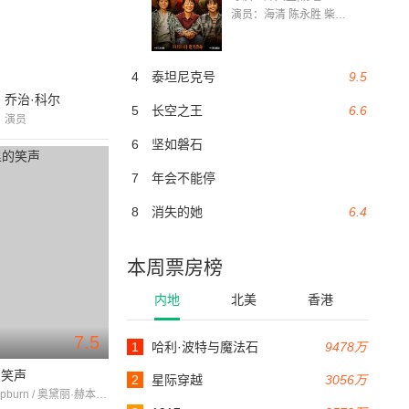
演员：海清 陈永胜 柴烨 王玥婷 万国鹏 美朵达瓦 赵瑞婷 罗解艳 郭莉娜 潘家艳
4
泰坦尼克号
9.5
乔治·科尔
5
长空之王
6.6
演员
6
坚如磐石
7
年会不能停
8
消失的她
6.4
本周票房榜
内地
北美
香港
7.5
1
哈利·波特与魔法石
9478万
的笑声
2
星际穿越
3056万
AudreyHepburn / 奥黛丽·赫本 / 孙晓雯