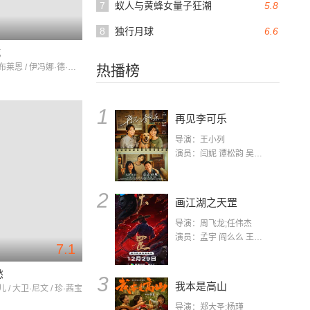
7
蚁人与黄蜂女量子狂潮
5.8
8
独行月球
6.6
城
艾德蒙·奥布莱恩 / 伊冯娜·德·卡洛 / 理查德·阿伦
热播榜
1
再见李可乐
导演：王小列
演员：闫妮 谭松韵 吴京 蒋龙 赵小棠 冯雷 李虎城 平安 小七 小可乐
2
画江湖之天罡
导演：周飞龙;任伟杰
演员：孟宇 阎么么 王凯 郭政建 阎萌萌 杨默 高枫 齐斯伽 刘芊含 马程
7.1
愁
3
我本是高山
 / 大卫·尼文 / 珍·茜宝
导演：郑大圣;杨瑾