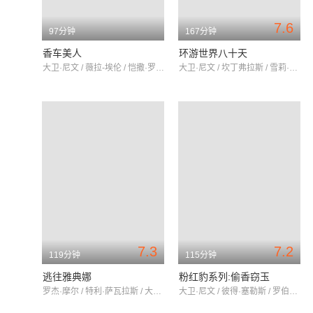
7.6
97分钟
167分钟
香车美人
环游世界八十天
大卫·尼文 / 薇拉-埃伦 / 恺撒·罗摩洛
大卫·尼文 / 坎丁弗拉斯 / 雪莉·麦克雷恩
7.3
7.2
119分钟
115分钟
逃往雅典娜
粉红豹系列:偷香窃玉
罗杰·摩尔 / 特利·萨瓦拉斯 / 大卫·尼文
大卫·尼文 / 彼得·塞勒斯 / 罗伯特·瓦格纳