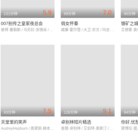
5.9
7.0
131分钟
99分钟
90分钟
007别传之皇家夜总会
俏女怀春
银矿之
彼得·塞勒斯 / 乌苏拉·安德丝 / 大卫·尼文
威廉·霍尔登 / 大卫·尼文 / 玛吉·麦可纳马拉
7.5
9.1
93分钟
128分钟
94分钟
天堂里的笑声
卓别林短片精选
你好,忧
AudreyHepburn / 奥黛丽·赫本 / 孙晓雯
查理·卓别林 / 艾伯特·奥斯汀 / 亨利·伯格曼
黛博拉·蔻儿