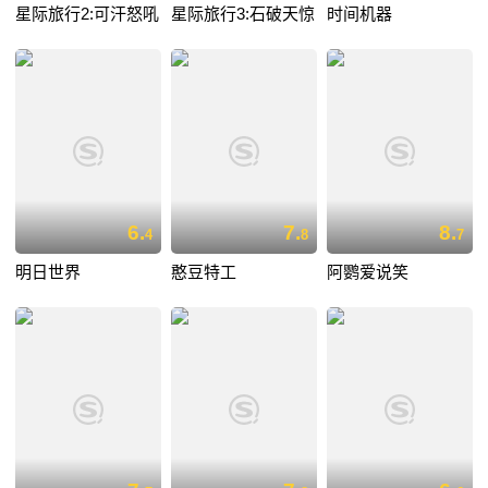
星际旅行2:可汗怒吼
星际旅行3:石破天惊
时间机器
6.
7.
8.
4
8
7
明日世界
憨豆特工
阿鹦爱说笑