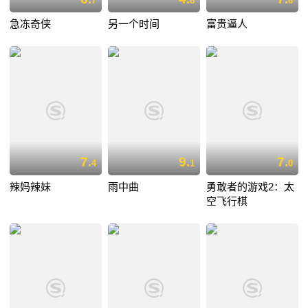
7
8
6
急冻奇侠
另一个时间
富贵逼人
7.
9.
7.
4
1
0
辣妈辣妹
雨中曲
勇敢者的游戏2：太
空飞行棋