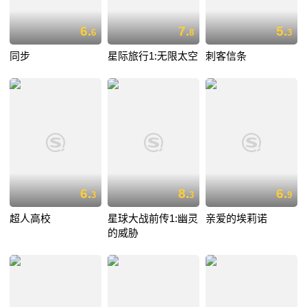
6.
7.
5.
6
8
3
同步
星际旅行1:无限太空
刺客信条
6.
8.
6.
3
3
9
超人高校
星球大战前传1:幽灵
亲爱的埃莉诺
的威胁