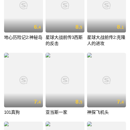
6.
8.
8.
4
5
1
地心历险记2:神秘岛
星球大战前传3西斯
星球大战前传2:克隆
的反击
人的进攻
7.
8.
7.
4
5
4
101真狗
亚当斯一家
神探飞机头