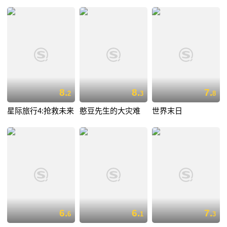
8.
8.
7.
2
3
8
星际旅行4:抢救未来
憨豆先生的大灾难
世界末日
6.
6.
7.
6
1
3