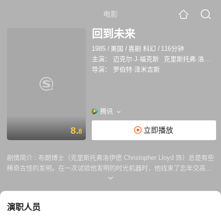
电影
回到未来
1985
/
美国
/
喜剧 科幻
/
116分钟
主演：
迈克尔·J·福克斯
克里斯托弗·洛伊德
导演：
罗伯特·泽米吉斯
腾讯
8.
立即播放
8
剧情简介 :
布朗博士（克里斯托弗洛伊德 Christopher Lloyd 饰）总是有些
稀奇古怪的发明。在一次试验他发明的时光机器时，他找来了忘年交高中
生马丁（迈克尔J福克斯 Michael J. Fox 饰）。岂料实验过程中博士被歹
徒杀害了，马丁慌乱中架着时光机逃跑，回到了30年前。 马丁遇到了30
年前的父亲乔治（克利斯丁格拉夫 Crispin Glover 饰）和母亲洛莲（莉汤
演职人员
普森 Lea Thompson 饰）。马丁一边找寻30年前的布朗博士，好让自己回
到未来；一边尽力撮合乔治和洛莲，以免自己在以后消失了。但乔治为人