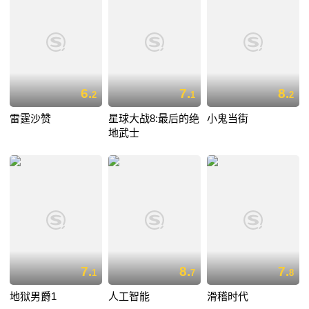
6.
7.
8.
2
1
2
雷霆沙赞
星球大战8:最后的绝
小鬼当街
地武士
7.
8.
7.
1
7
8
地狱男爵1
人工智能
滑稽时代