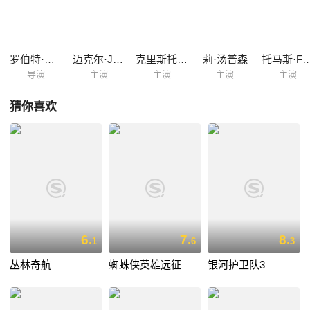
懦弱，马丁在撮合过程中弄巧成拙让洛莲爱上了自己。还有令人讨厌的贝
夫从中作梗，令马丁恼怒不已。 马丁周旋在他的双亲之间，还要尽快找到
博士，想办法回到未来……
罗伯特·泽米吉斯
迈克尔·J·福克斯
克里斯托弗·洛伊德
莉·汤普森
托马斯·F·
导演
主演
主演
主演
主演
猜你喜欢
6.
7.
8.
1
6
3
丛林奇航
蜘蛛侠英雄远征
银河护卫队3