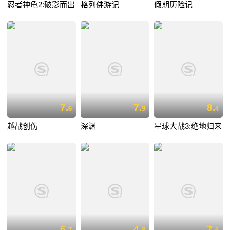
忍者神龟2:破影而出
格列佛游记
假期历险记
7.
7.
8.
6
9
4
越战创伤
深渊
星球大战3:绝地归来
6.
4.
7.