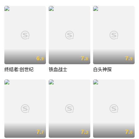
6.
7.
7.
9
8
9
终结者:创世纪
铁血战士
白头神探
7.
7.
7.
7
3
0