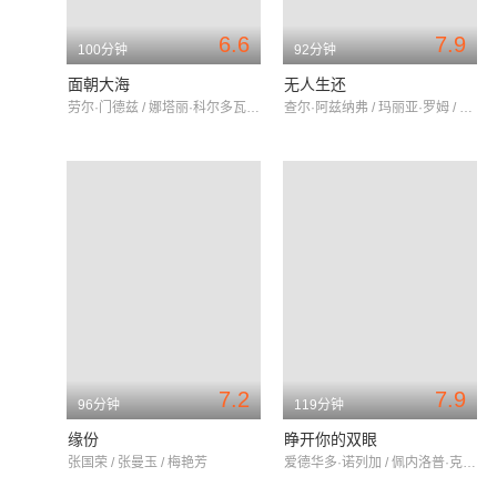
6.6
7.9
100分钟
92分钟
面朝大海
无人生还
劳尔·门德兹 / 娜塔丽·科尔多瓦 / 费尔南多·古林
查尔·阿兹纳弗 / 玛丽亚·罗姆 / 阿道弗·切利
7.2
7.9
96分钟
119分钟
缘份
睁开你的双眼
张国荣 / 张曼玉 / 梅艳芳
爱德华多·诺列加 / 佩内洛普·克鲁兹 / 切特·雷拉