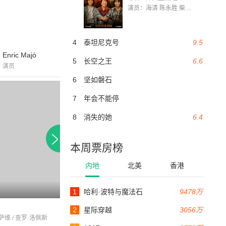
演员：海清 陈永胜 柴烨 王玥婷 万国鹏 美朵达瓦 赵瑞婷 罗解艳 郭莉娜 潘家艳
4
泰坦尼克号
9.5
Enric Majó
5
长空之王
6.6
演员
6
坚如磐石
7
年会不能停
8
消失的她
6.4
本周票房榜
内地
北美
香港
1
哈利·波特与魔法石
9478万
90分钟
93分钟
家庭犯罪
laregenta
2
星际穿越
3056万
萨维 / 查罗·洛佩斯
查罗·洛佩斯 / 阿古斯丁·冈萨雷斯 / 克里斯蒂娜·马尔西利亚奇