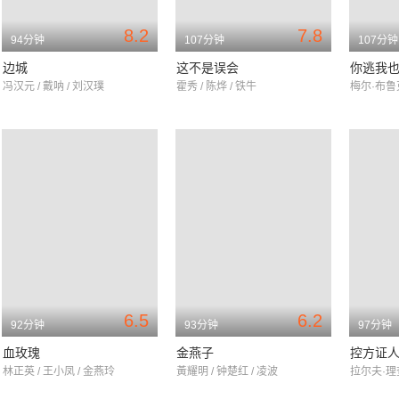
8.2
7.8
94分钟
107分钟
107分钟
边城
这不是误会
你逃我
冯汉元 / 戴呐 / 刘汉璞
霍秀 / 陈烨 / 铁牛
6.5
6.2
92分钟
93分钟
97分钟
血玫瑰
金燕子
控方证
林正英 / 王小凤 / 金燕玲
黃耀明 / 钟楚红 / 凌波