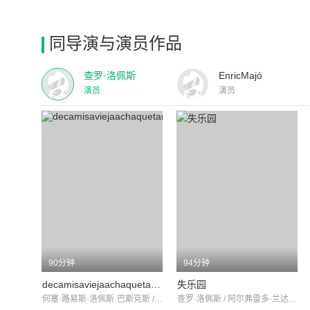
同导演与演员作品
查罗·洛佩斯
EnricMajó
演员
演员
90分钟
94分钟
decamisaviejaachaquetanueva
失乐园
何塞·路易斯·洛佩斯·巴斯克斯 / ManoloCodeso / 安东尼奥·加里萨
查罗·洛佩斯 / 阿尔弗雷多·兰达 / 胡安·迭戈