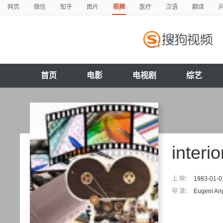
网页
微信
知乎
图片
视频
医疗
汉语
翻译
首页
电影
电视剧
综艺
interio
上 映：
1983-01-0
导 演：
Eugeni An