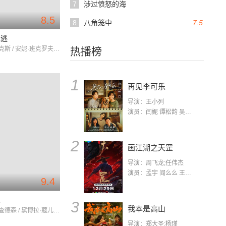
7
涉过愤怒的海
8.5
8
八角笼中
7.5
也逃
梅尔·布鲁克斯 / 安妮·班克罗夫特 / 提姆·麦锡森
热播榜
1
再见李可乐
导演：王小列
演员：闫妮 谭松韵 吴京 蒋龙 赵小棠 冯雷 李虎城 平安 小七 小可乐
2
画江湖之天罡
导演：周飞龙;任伟杰
演员：孟宇 阎么么 王凯 郭政建 阎萌萌 杨默 高枫 齐斯伽 刘芊含 马程
9.4
人
3
我本是高山
拉尔夫·理查德森 / 黛博拉·蔻儿 / 博·布里奇斯
导演：郑大圣;杨瑾