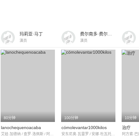
玛莉亚·马丁
费尔南多·费尔南·戈麦斯
演员
演员
80分钟
100分钟
10分钟
lanochequenoacaba
cómolevantar1000kilos
治疗
艾娃·加德纳 / 查罗·洛佩斯 / 阿里亚德娜·希尔
安东尼奥·瓦雷罗 / 安娜·杜瓦托 / 帕特里克·波查
阿方索·巴