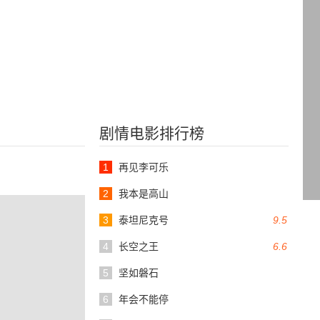
剧情电影排行榜
1
再见李可乐
2
我本是高山
3
泰坦尼克号
9.5
4
长空之王
6.6
5
坚如磐石
6
年会不能停