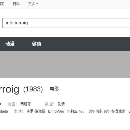
问问
百科
更多
动漫
健康
rroig
(1983)
电影
1
地 区：
西班牙
类 型：
剧情
glada
主 演：
查罗·洛佩斯
EnricMajó
玛莉亚·马丁
费尔南多·费尔南·戈麦斯