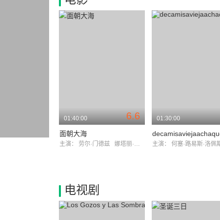
6.6
01:40:00
01:30:00
面朝大海
主演：
劳尔·门德兹
娜塔丽·科尔多瓦
主演：
何塞·路易斯·洛佩斯·巴
电视剧