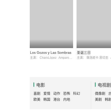
Los Gozos y Las Sombras
圣诞三日
主演：
CharoLópez
AmparoRivelles
主演：
薇洛妮卡·恩切圭
A
电影
电视剧
喜剧
爱情
动作
恐怖
科幻
偶像剧
欧美
韩国
港台
内地
美剧
韩