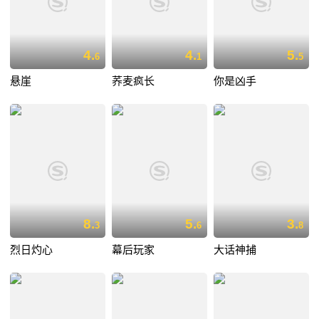
4.
4.
5.
6
1
5
悬崖
荞麦疯长
你是凶手
8.
5.
3.
3
6
8
烈日灼心
幕后玩家
大话神捕