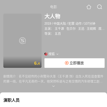
电影
大人物
2019
/
中国大陆
/
犯罪 动作
/
107分钟
主演：
王千源
包贝尔
王迅
王砚辉
屈菁菁
导演：
五百
搜狐
6.
立即播放
4
剧情简介 :
名不见经传的小刑警孙大圣（王千源 饰）出生入死在追查案件
的第一线，在平凡无奇的一天，他突然听说与之有交情的汽车修理工赵勇
强跳楼自杀了。赵勇强此前租住一处拆迁房，但拆迁房一夜被人强拆，他
和儿子不仅被赶了出来，连预付的租金都打了水漂。在此之后，赵带着儿
子找到地产开发商泰华集团总经理赵泰（包贝尔 饰），结果却遭受了殴打
演职人员
和羞辱。在此之后，孙大圣试图调查此事，却遭到泰华集团乃至警方内部
的阻挠，而赵泰试图收买他的行为更激怒了耿直倔强的孙大圣。 专横跋扈