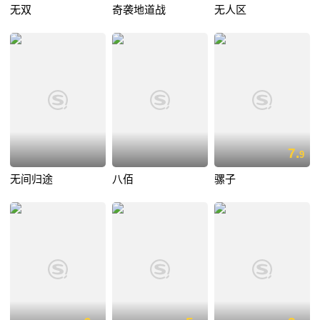
无双
奇袭地道战
无人区
7.
9
无间归途
八佰
骡子