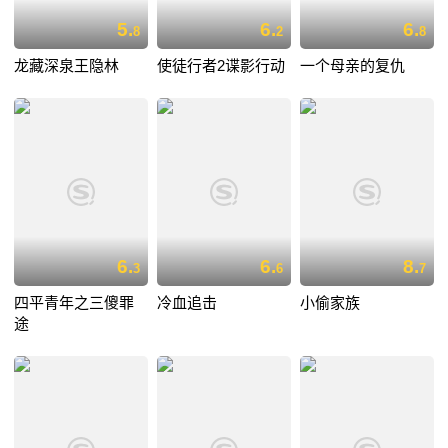
5.
6.
6.
8
2
8
龙藏深泉王隐林
使徒行者2谍影行动
一个母亲的复仇
6.
6.
8.
3
6
7
四平青年之三傻罪
冷血追击
小偷家族
途