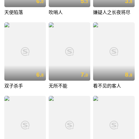
6.
5.
3.
0
3
8
天使陷落
吹哨人
嫌疑人之长夜将尽
6.
7.
8.
8
0
8
双子杀手
无所不能
看不见的客人