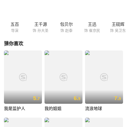
的赵泰为了摆平这件事，不惜采用各种龌龊肮脏的手段，正邪之战正式拉
开帷幕……
五百
王千源
包贝尔
王迅
王砚辉
导演
饰 孙大圣
饰 赵泰
饰 崔京民
饰 吴卫东
猜你喜欢
5.
6.
7.
7
9
9
我是监护人
我的姐姐
流浪地球