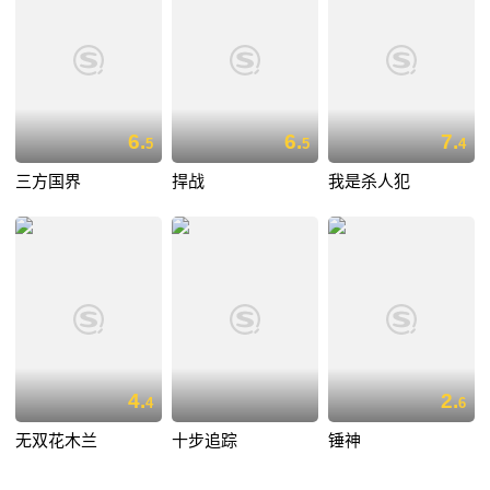
6.
6.
7.
5
5
4
三方国界
捍战
我是杀人犯
4.
2.
4
6
无双花木兰
十步追踪
锤神