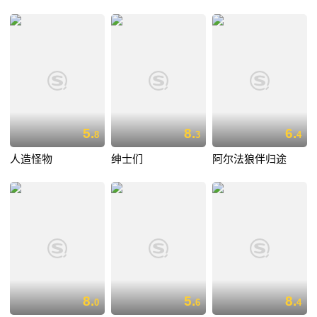
5.
8.
6.
8
3
4
人造怪物
绅士们
阿尔法狼伴归途
8.
5.
8.
0
6
4