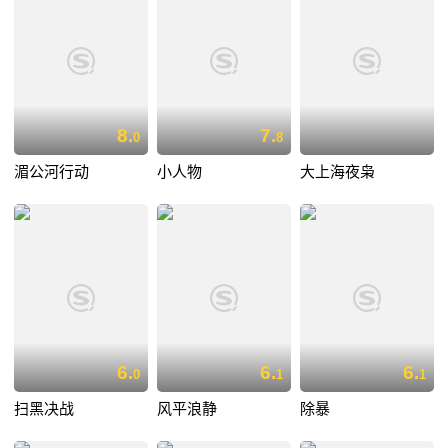
8.
7.
0
8
湄公河行动
小人物
大上海夜枭
6.
6.
6.
0
1
1
扫黑决战
风平浪静
除暴