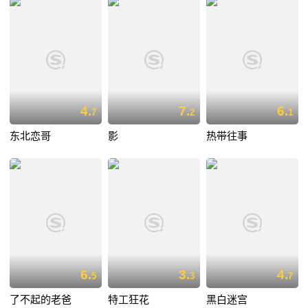
4.
7.
6.
7
2
1
东北恋哥
影
热带往事
6.
3.
4.
5
3
7
了不起的老爸
特工狂花
黑白迷宫