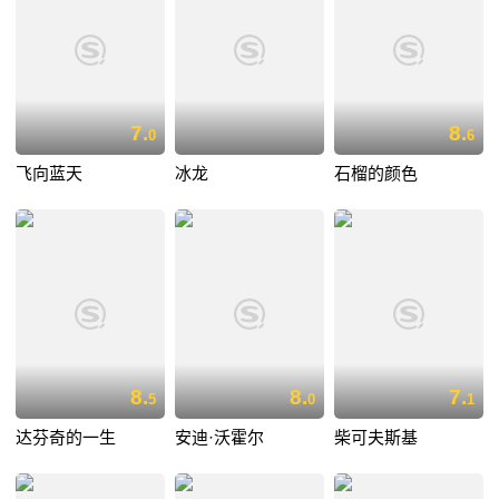
7.
8.
0
6
飞向蓝天
冰龙
石榴的颜色
8.
8.
7.
5
0
1
达芬奇的一生
安迪·沃霍尔
柴可夫斯基