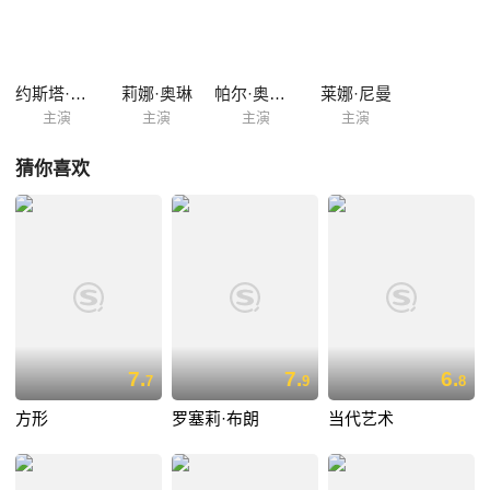
般的花园，与街头的工人打成一片，也被美国的古根海姆夫人长期骚扰，
连串光陆怪离的经历后，毕加索卷入了纳粹对欧洲的侵略，战争令他对于
人生和艺术产生了新的体会……
约斯塔·埃克曼
莉娜·奥琳
帕尔·奥斯卡森
莱娜·尼曼
主演
主演
主演
主演
猜你喜欢
7.
7.
6.
7
9
8
方形
罗塞莉·布朗
当代艺术