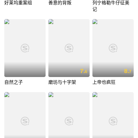
好莱坞重案组
善意的背叛
列宁格勒牛仔征美
记
7.
8.
6
7
自然之子
磨坊与十字架
上帝也疯狂