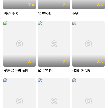
7.
7.
8.
8
0
8
滑稽时代
笑拳怪招
假面
8.
7.
8.
7
7
5
罗密欧与朱丽叶
最佳拍档
你逃我也逃