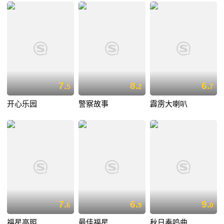
7.
8.
6.
5
2
7
开心乐园
警察故事
霹雳大喇叭
7.
6.
9.
6
9
0
福星高照
最佳福星
秋日奏鸣曲