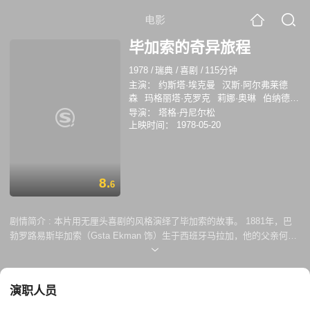
电影
毕加索的奇异旅程
1978
/
瑞典
/
喜剧
/
115分钟
主演：
约斯塔·埃克曼
汉斯·阿尔弗莱德
森
玛格丽塔·克罗克
莉娜·奥琳
伯纳德·
克理宾斯
威尔弗里德·布兰贝尔
导演：
塔格·丹尼尔松
LennartNyman
帕尔·奥斯卡森
上映时间：
1978-05-20
ElisabethSderstrm
BirgittaAndersson
芒
努斯·黑伦斯坦
SuneMangs
YngveGamlin
LisbethZachrisson
莱娜·尼
曼
TomYounger
RolvWesenlund
斯文·林
8.
6
德贝里
Lennart Nyman
Elisabeth
Sderstrm
Birgitta Andersson
剧情简介 :
本片用无厘头喜剧的风格演绎了毕加索的故事。 1881年，巴
勃罗路易斯毕加索（Gsta Ekman 饰）生于西班牙马拉加，他的父亲何塞
（Hans Alfredson 饰）热爱绘画，并早早发现了毕加索身上的美术才华。
于是年轻的毕加索被送到马德里学习，他优异的画作令父亲兴奋过度上演
了一出死而复生的喜剧。1899年，毕加索赴巴黎求学，陷入了长期拮据的
演职人员
生活，直到何塞来到巴黎，施计将立体派作品卖给美国名作家斯坦恩，毕
加索以此为契机，进入了当时法国文艺界的视野，他参观了卢梭世外桃源