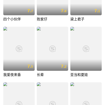
7.
7.
7.
7
8
1
四个小伙伴
败家仔
梁上君子
7.
7.
5
2
我爱夜来香
长辈
亚当和夏娃