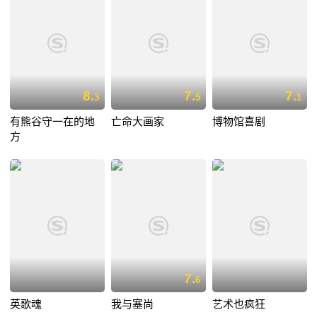
8.
7.
7.
3
5
1
有熊谷守一在的地
亡命大画家
博物馆喜剧
方
7.
6
英歌魂
我与塞尚
艺术也疯狂