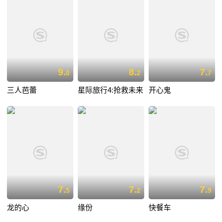
9.
8.
7.
0
2
7
三人芭蕾
星际旅行4:抢救未来
开心鬼
7.
7.
7.
5
2
9
龙的心
缘份
快餐车