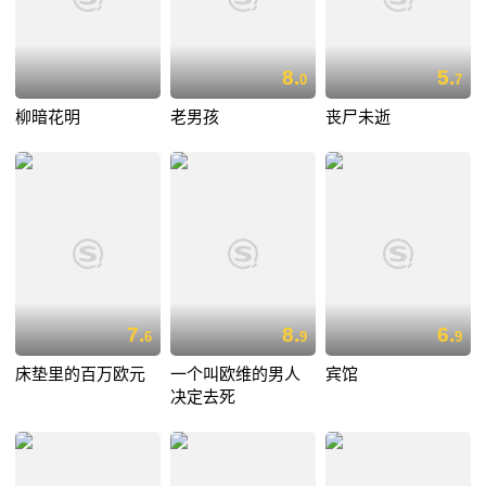
8.
5.
0
7
柳暗花明
老男孩
丧尸未逝
7.
8.
6.
6
9
9
床垫里的百万欧元
一个叫欧维的男人
宾馆
决定去死