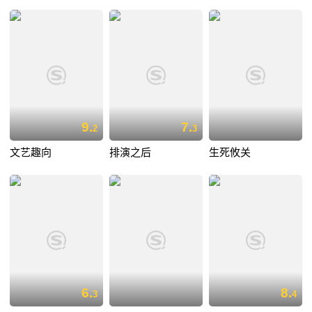
9.
7.
2
3
文艺趣向
排演之后
生死攸关
6.
8.
3
4