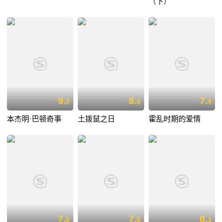
（下）
9.
8.
7.
0
6
4
本杰明·巴顿奇事
土拨鼠之日
霍乱时期的爱情
7.
7.
8.
0
8
3