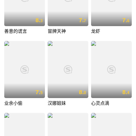
8.
7.
7.
3
7
6
善意的谎言
冒牌天神
龙虾
7.
8.
8.
5
0
4
业余小偷
汉娜姐妹
心灵点滴