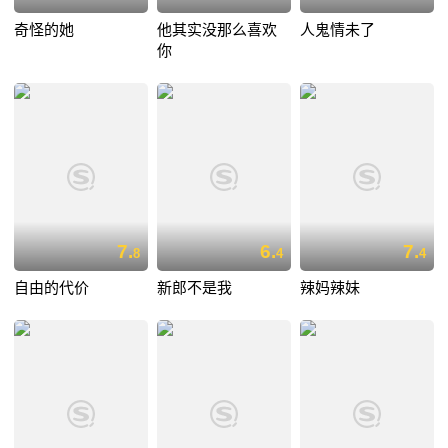
奇怪的她
他其实没那么喜欢
人鬼情未了
你
7.
6.
7.
8
4
4
自由的代价
新郎不是我
辣妈辣妹