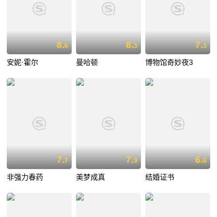
8.
8.
7.
6
3
3
安妮·霍尔
曼哈顿
博物馆奇妙夜3
7.
7.
6.
7
9
6
非强力春药
美梦成真
结婚证书