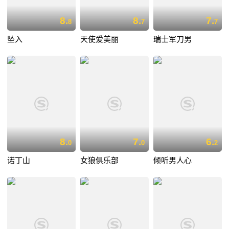
8.
8.
7.
8
7
7
坠入
天使爱美丽
瑞士军刀男
8.
7.
6.
0
0
2
诺丁山
女狼俱乐部
倾听男人心