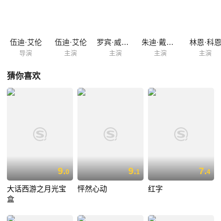
二天朋友理查德也来陪他，路上他还从前妻手中拐来自己的儿子一同前
去。四人在途中又遇到了什么，到达目的地之后又有什么状况？ 哈里试图
解构自己的现实生活、解构自己小说中的虚构人物的生活、解构小说人物
在自己生活中起到的影响，这个不能正常运作自己的生活，却只能在艺术
伍迪·艾伦
伍迪·艾伦
罗宾·威廉姆斯
朱迪·戴维斯
林恩·科
中发挥才能的天才作家，究竟能不能解构出自己人生中的“真相...
导演
主演
主演
主演
主演
猜你喜欢
9.
9.
7.
0
1
4
大话西游之月光宝
怦然心动
红字
盒