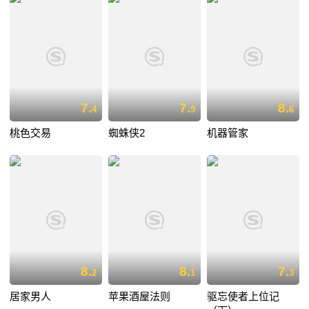
7.
7.
8.
4
9
6
桃色交易
蜘蛛侠2
机器管家
8.
8.
7.
2
1
3
居家男人
苹果酒屋法则
驱忘使者上位记