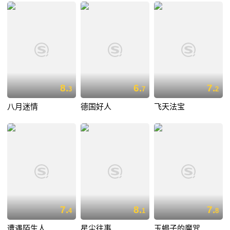
8.
6.
7.
3
7
2
八月迷情
德国好人
飞天法宝
7.
8.
7.
4
1
8
遭遇陌生人
星尘往事
玉蝎子的魔咒