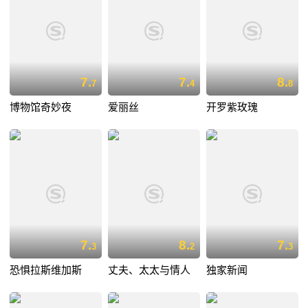
7.
7.
8.
7
4
8
博物馆奇妙夜
爱丽丝
开罗紫玫瑰
7.
8.
7.
3
2
3
恐惧拉斯维加斯
丈夫、太太与情人
独家新闻