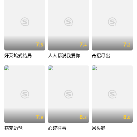
7.
7.
7.
5
4
2
好莱坞式结局
人人都说我爱你
奇招尽出
7.
8.
8.
9
2
0
窈窕奶爸
心碎往事
呆头鹅