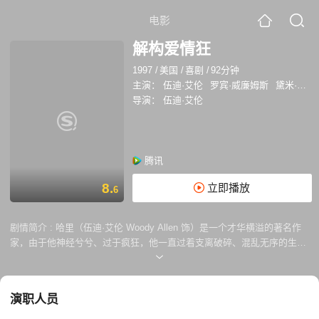
电影
解构爱情狂
1997
/
美国
/
喜剧
/
92分钟
主演：
伍迪·艾伦
罗宾·威廉姆斯
黛米·摩尔
导演：
伍迪·艾伦
腾讯
8.
立即播放
6
剧情简介 :
哈里（伍迪·艾伦 Woody Allen 饰）是一个才华横溢的著名作
家，由于他神经兮兮、过于疯狂，他一直过着支离破碎、混乱无序的生
活。他把身边的人和周围发生的事都写进自己的小说里，把自己和多名女
性的感情生活也写成小说出版，由此哈里伤害和得罪了身边很多人。哈里
的真实生活与小说中的虚构情节不断交织，同时哈里发现自己的灵感开始
演职人员
枯竭。在哈里的生活过得一团糟的时候，他被母校邀请回校接受名誉学
位，但他找不到一个可以陪他一起去的伴儿。他只好找了个妓女陪同，第