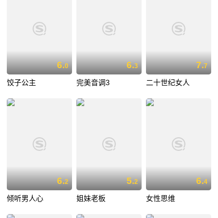
6.
6.
7.
0
3
7
饺子公主
完美音调3
二十世纪女人
6.
5.
6.
2
2
4
倾听男人心
姐妹老板
女性思维