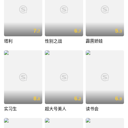
7.
6.
5.
7
7
3
塔利
性别之战
霹雳娇娃
8.
6.
6.
0
2
9
实习生
超大号美人
读书会