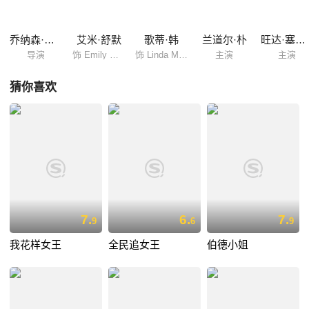
乔纳森·莱文
艾米·舒默
歌蒂·韩
兰道尔·朴
旺达·塞克丝
导演
饰 Emily Middleton
饰 Linda Middleton
主演
主演
猜你喜欢
7.
6.
7.
9
6
9
我花样女王
全民追女王
伯德小姐