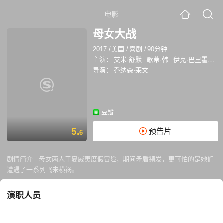
电影
母女大战
2017
/
美国
/
喜剧
/
90分钟
主演：
艾米·舒默
歌蒂·韩
伊克·巴里霍尔兹
导演：
乔纳森·莱文
豆瓣
5.
预告片
6
剧情简介 :
母女两人于夏威夷度假冒险，期间矛盾频发，更可怕的是她们
遭遇了一系列飞来横祸。
演职人员