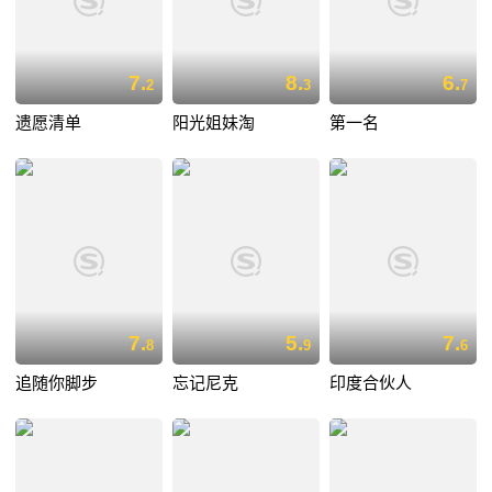
7.
8.
6.
2
3
7
遗愿清单
阳光姐妹淘
第一名
7.
5.
7.
8
9
6
追随你脚步
忘记尼克
印度合伙人