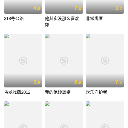
4.
7.
3.
9
8
3
318号公路
他其实没那么喜欢
非常绑匪
你
3.
6.
7.
8
8
5
乌龙戏凤2012
我的绝妙离婚
欢乐守护者