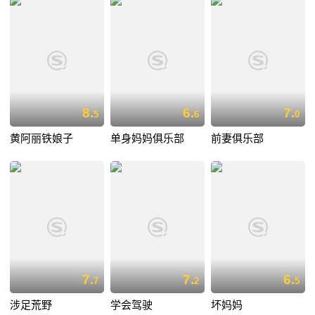
8.
6.
7.
5
6
0
黄阿丽铁娘子
单身妈妈俱乐部
前妻俱乐部
7.
7.
6.
7
2
5
涉足荒野
学会驾驶
坏妈妈