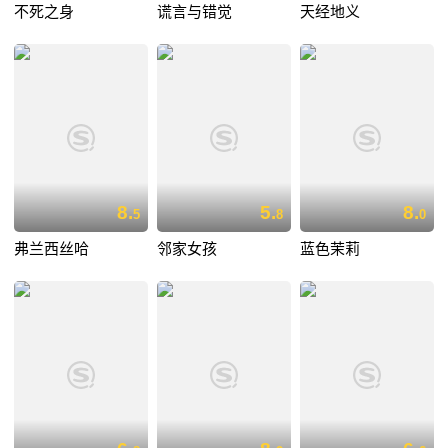
不死之身
谎言与错觉
天经地义
8.
5.
8.
5
8
0
弗兰西丝哈
邻家女孩
蓝色茉莉