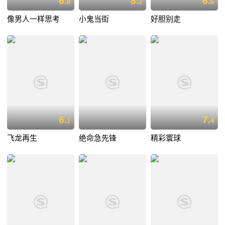
6.
8.
6.
8
2
6
像男人一样思考
小鬼当街
好胆别走
6.
7.
1
4
飞龙再生
绝命急先锋
精彩寰球