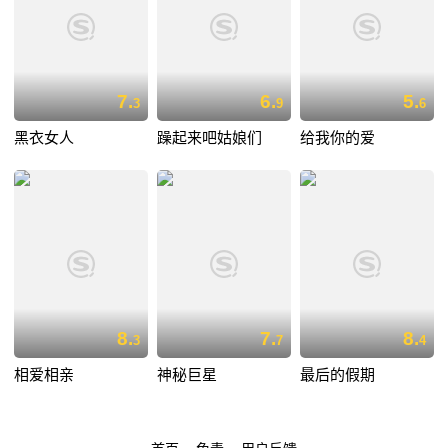
7.
6.
5.
3
9
6
黑衣女人
躁起来吧姑娘们
给我你的爱
8.
7.
8.
3
7
4
相爱相亲
神秘巨星
最后的假期