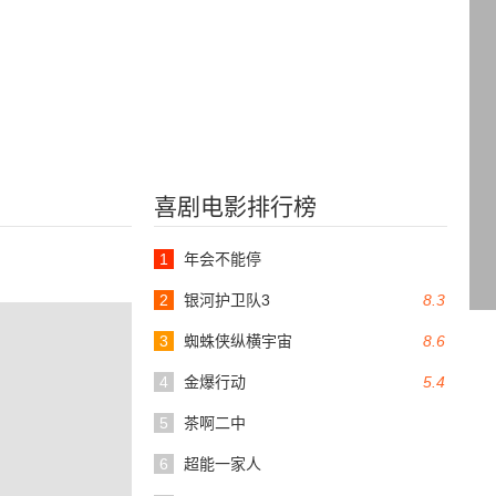
喜剧电影排行榜
1
年会不能停
2
银河护卫队3
8.3
3
蜘蛛侠纵横宇宙
8.6
4
金爆行动
5.4
5
茶啊二中
6
超能一家人