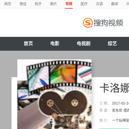
网页
微信
知乎
图片
视频
医疗
汉语
翻译
首页
电影
电视剧
综艺
卡洛
上 映：
2017-02-2
导 演：
安东尼·塔
简 介：
一个玩得