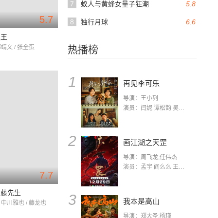
7
蚁人与黄蜂女量子狂潮
5.8
5.7
8
独行月球
6.6
之王
鄂靖文 / 张全蛋
热播榜
1
再见李可乐
导演：王小列
演员：闫妮 谭松韵 吴京 蒋龙 赵小棠 冯雷 李虎城 平安 小七 小可乐
2
画江湖之天罡
导演：周飞龙;任伟杰
演员：孟宇 阎么么 王凯 郭政建 阎萌萌 杨默 高枫 齐斯伽 刘芊含 马程
7.7
伊藤先生
3
我本是高山
 中川雅也 / 藤龙也
导演：郑大圣;杨瑾