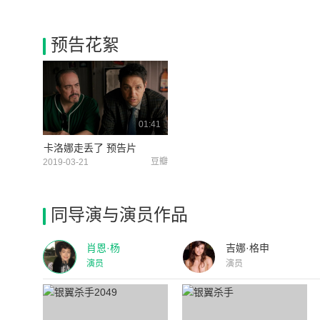
预告花絮
01:41
卡洛娜走丢了 预告片
豆瓣
2019-03-21
同导演与演员作品
肖恩·杨
吉娜·格申
演员
演员