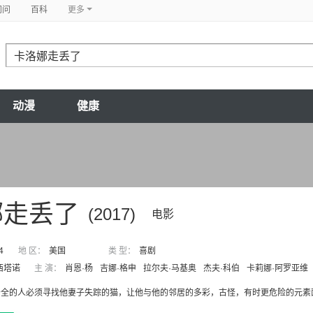
问问
百科
更多
动漫
健康
娜走丢了
(2017)
电影
4
地 区：
美国
类 型：
喜剧
西塔诺
主 演：
肖恩·杨
吉娜·格申
拉尔夫·马基奥
杰夫·科伯
卡莉娜·阿罗亚维
安全的人必须寻找他妻子失踪的猫，让他与他的邻居的多彩，古怪，有时更危险的元素