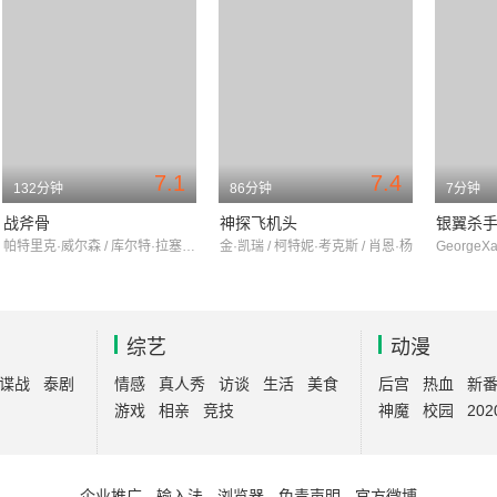
7.1
7.4
132分钟
86分钟
7分钟
战斧骨
神探飞机头
银翼杀手
帕特里克·威尔森 / 库尔特·拉塞尔 / 莉莉·西蒙斯
金·凯瑞 / 柯特妮·考克斯 / 肖恩·杨
综艺
动漫
谍战
泰剧
情感
真人秀
访谈
生活
美食
后宫
热血
新
游戏
相亲
竞技
神魔
校园
202
企业推广
-
输入法
-
浏览器
-
免责声明
-
官方微博