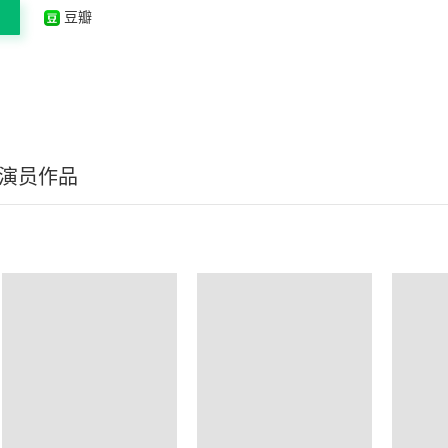
豆瓣
/演员作品