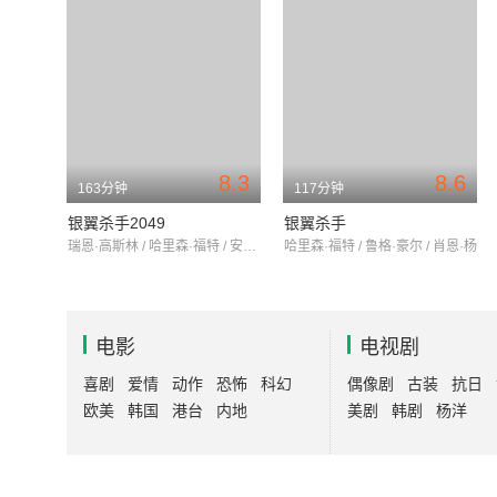
8.3
8.6
163分钟
117分钟
银翼杀手2049
银翼杀手
瑞恩·高斯林 / 哈里森·福特 / 安娜·德·阿玛斯
哈里森·福特 / 鲁格·豪尔 / 肖恩·杨
电影
电视剧
喜剧
爱情
动作
恐怖
科幻
偶像剧
古装
抗日
欧美
韩国
港台
内地
美剧
韩剧
杨洋