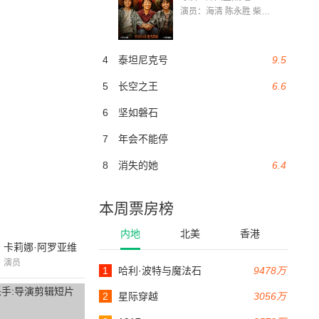
演员：海清 陈永胜 柴烨 王玥婷 万国鹏 美朵达瓦 赵瑞婷 罗解艳 郭莉娜 潘家艳
4
泰坦尼克号
9.5
5
长空之王
6.6
6
坚如磐石
7
年会不能停
8
消失的她
6.4
本周票房榜
内地
北美
香港
卡莉娜·阿罗亚维
演员
1
哈利·波特与魔法石
9478万
2
星际穿越
3056万