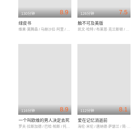
8.9
7.5
130分钟
126分钟
绿皮书
触不可及美版
维果·莫腾森 / 马赫沙拉·阿里 / 琳达·卡德里尼
凯文·哈特 / 布莱恩·克兰斯顿 / 妮可·基德曼
8.9
8.1
116分钟
112分钟
一个叫欧维的男人决定去死
爱在记忆消逝前
罗夫·拉斯加德 / 巴哈·帕斯 / 托比亚斯·阿姆博瑞
海伦·米伦 / 唐纳德·萨瑟兰 / 简·默勒尼