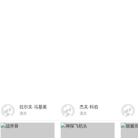
拉尔夫·马基奥
杰夫·科伯
演员
演员