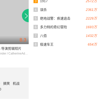
3
1917
2572万
4
误杀
2361万
5
绝地战警：疾速追击
2229万
6
多力特的奇幻冒险
1693万
7
八佰
1432万
8.3
6.0
137分钟
214分钟
8
极速车王
654万
:导演剪辑短片
沙丘
GeorgeXander / CatherineAdams / LawrenceCarmichael
肖恩·杨 / 帕特里克·斯图尔特 / 斯汀
番
搞笑
机战
0