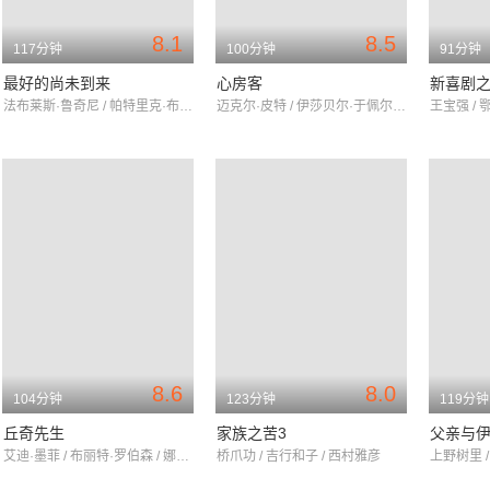
8.1
8.5
117分钟
100分钟
91分钟
最好的尚未到来
心房客
新喜剧
法布莱斯·鲁奇尼 / 帕特里克·布鲁尔 / 季奈布·特里基
迈克尔·皮特 / 伊莎贝尔·于佩尔 / 瓦莱丽亚·布鲁尼·泰德斯基
王宝强 / 
8.6
8.0
104分钟
123分钟
119分钟
丘奇先生
家族之苦3
父亲与
艾迪·墨菲 / 布丽特·罗伯森 / 娜塔莎·麦克艾霍恩
桥爪功 / 吉行和子 / 西村雅彦
上野树里 /