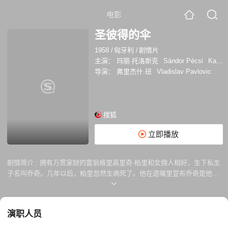
电影
圣彼得的伞
1958
/
匈牙利
/
剧情片
主演：
玛丽·托洛斯克
Sándor Pécsi
Karol Machata
导演：
弗里杰什·班
Vladislav Pavlovic
搜狐
立即播放
剧情简介 :
拥有万贯家财的富翁格里高里奇·柏里和女佣人相好，生下私生
子名叫乔奇。几年以后，柏里忽然生病死了。他在遗嘱里宣布乔奇是他的
亲生儿子，继承他的财产，律师斯脱拉立克做孩子的监护人。乔奇长大后
成为—位名声显赫的律师。但是，他父亲的存折始终没有找到，家里任何
人也不知道，这样父亲的钱财也找不到。后来，乔奇从老邻居口中得知，
演职人员
父亲生前常把重要文件藏在一把随身携带的雨伞的伞柄里。于是，乔奇和
他的女友维罗卡出发，到处寻找那把伞的下落，经过许多曲折才最后打听