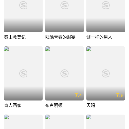
泰山救美记
残酷青春的剩宴
谜一样的男人
7.
7.
4
6
盲人画家
布卢明顿
天赐