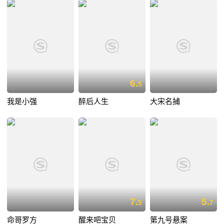
6.
5
我是小强
醉后人生
大宋名捕
7.
5.
5
7
命哥罗方
醒来吧宝贝
第九号悬案