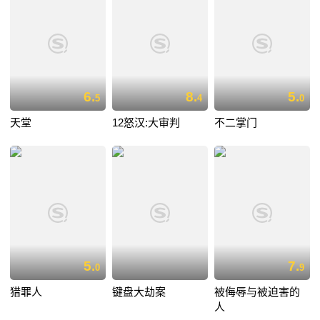
6.
8.
5.
5
4
0
天堂
12怒汉:大审判
不二掌门
5.
7.
0
9
猎罪人
键盘大劫案
被侮辱与被迫害的
人