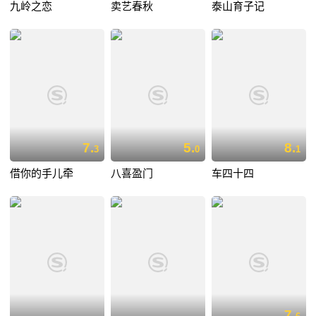
九岭之恋
卖艺春秋
泰山育子记
7.
5.
8.
3
0
1
借你的手儿牵
八喜盈门
车四十四
7.