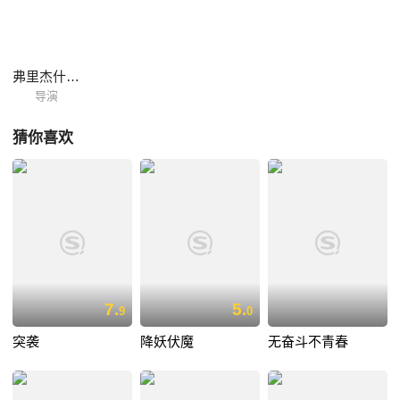
到，那把神秘的雨伞的伞柄已经被教堂当作圣木烧了用于给人治病。这
时，乔奇也真正明白了，父亲的遗产不过是身外之物，对他而言最重要的
不是遗产而是维罗卡。于是他们两人之间的爱情更加巩固了。
弗里杰什·班
导演
猜你喜欢
7.
5.
9
0
突袭
降妖伏魔
无奋斗不青春