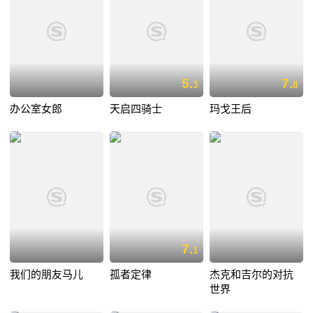
5.
7.
3
8
办公室女郎
天启四骑士
玛戈王后
7.
1
我们的朋友马儿
孤者定律
杰克和吉尔的对抗
世界