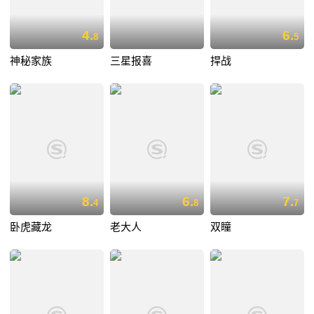
4.
6.
8
5
神秘家族
三星报喜
捍战
8.
6.
7.
4
8
7
卧虎藏龙
老大人
双瞳