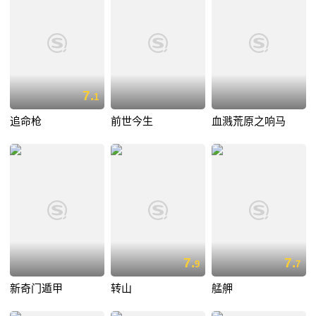
7.
1
追命枪
前世今生
血溅荒原之响马
7.
7.
9
7
新奇门遁甲
转山
艋舺