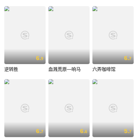
6.
6.
9
7
逆转胜
血溅荒原—响马
六弄咖啡馆
6.
6.
5.
7
6
7