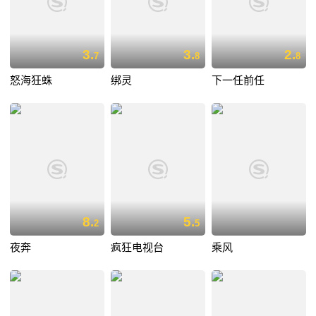
3.
3.
2.
7
8
8
怒海狂蛛
绑灵
下一任前任
8.
5.
2
5
夜奔
疯狂电视台
乘风