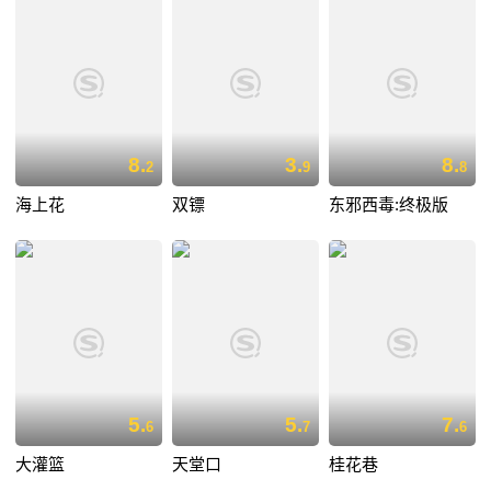
8.
3.
8.
2
9
8
海上花
双镖
东邪西毒:终极版
5.
5.
7.
6
7
6
大灌篮
天堂口
桂花巷