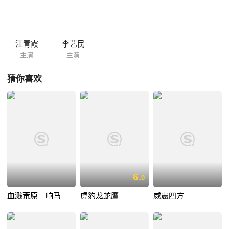
江青霞
李艺民
主演
主演
猜你喜欢
6.
0
血溅荒原—响马
虎豹龙蛇鹰
威震四方