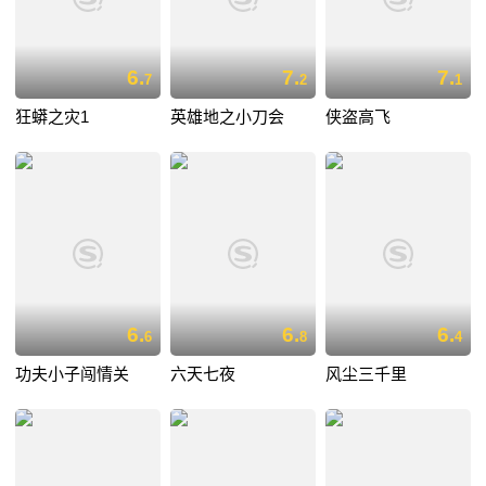
6.
7.
7.
7
2
1
狂蟒之灾1
英雄地之小刀会
侠盗高飞
6.
6.
6.
6
8
4
功夫小子闯情关
六天七夜
风尘三千里