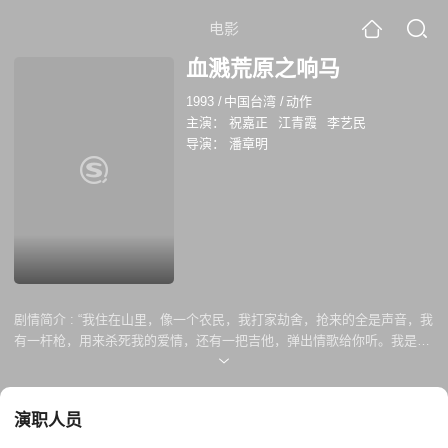
电影
血溅荒原之响马
1993
/
中国台湾
/
动作
主演：
祝嘉正
江青霞
李艺民
导演：
潘章明
剧情简介 :
“我住在山里，像一个农民，我打家劫舍，抢来的全是声音，我
有一杆枪，用来杀死我的爱情，还有一把吉他，弹出情歌给你听。我是响
马，不是骑士，从今以后你就是响马的女人！”多么霸道的语气啊！把女孩
的心都慑住。女孩凝视着他，试图能从他眼中看出点什么。女孩从不知一
个人的眼神可以这么的深不见低，犹如旋祸，让她无法抽身。纵使那霸道
演职人员
的语气让女孩再生气，仍只是安静的上马，任他载着她……