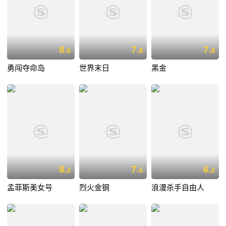
8.
7.
7.
6
8
8
勇闯夺命岛
世界末日
黑金
8.
7.
6.
2
6
2
孟菲斯美女号
烈火金钢
浪漫杀手自由人