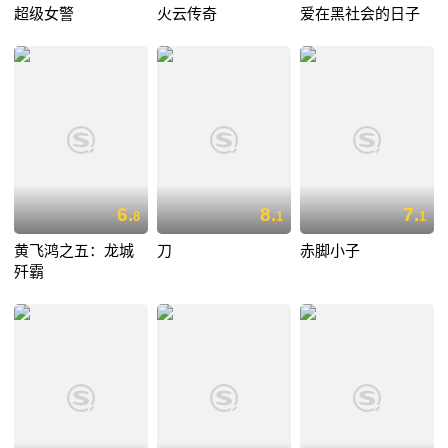
超级女警
火云传奇
爱在黑社会的日子
6.
8.
7.
8
1
1
黄飞鸿之五：龙城
刀
赤脚小子
歼霸