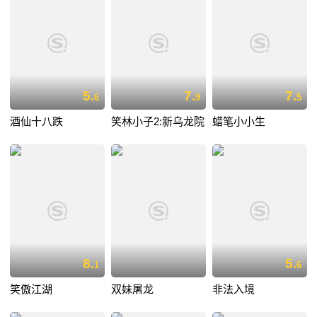
5.
7.
7.
6
9
5
酒仙十八跌
笑林小子2:新乌龙院
蜡笔小小生
8.
5.
1
6
笑傲江湖
双妹屠龙
非法入境