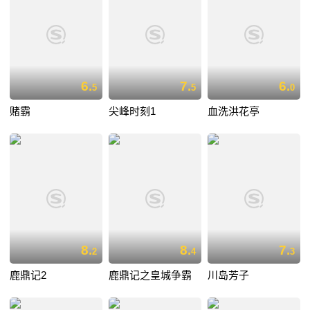
6.
7.
6.
5
5
0
赌霸
尖峰时刻1
血洗洪花亭
8.
8.
7.
2
4
3
鹿鼎记2
鹿鼎记之皇城争霸
川岛芳子