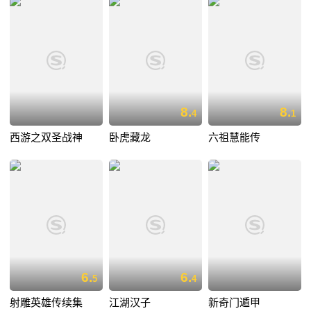
8.
8.
4
1
西游之双圣战神
卧虎藏龙
六祖慧能传
6.
6.
5
4
射雕英雄传续集
江湖汉子
新奇门遁甲