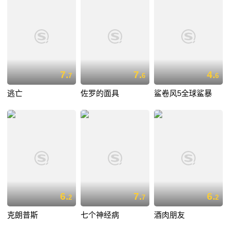
7.
7.
4.
7
6
6
逃亡
佐罗的面具
鲨卷风5全球鲨暴
6.
7.
6.
2
7
2
克朗普斯
七个神经病
酒肉朋友