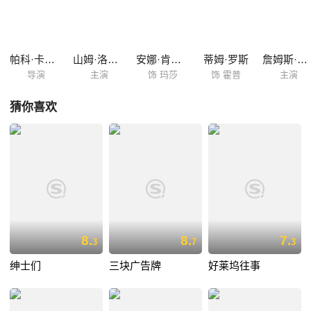
帕科·卡贝萨斯
山姆·洛克威尔
安娜·肯德里克
蒂姆·罗斯
詹姆斯·兰索恩
导演
主演
饰 玛莎
饰 霍普
主演
猜你喜欢
8.
8.
7.
3
7
3
绅士们
三块广告牌
好莱坞往事