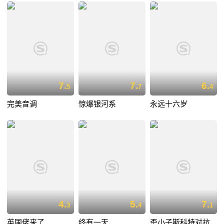
7.
7.
6.
5
7
4
完美音调
惊爆银河系
永远十六岁
4.
5.
7.
3
4
1
英国佬来了
终有一天
歪小子斯科特对抗