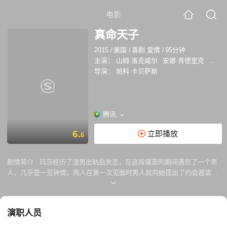
电影
真命天子
2015
/
美国
/
喜剧 爱情
/
95分钟
主演：
山姆·洛克威尔
安娜·肯德里克
蒂姆·
导演：
帕科·卡贝萨斯
腾讯
6.
立即播放
6
剧情简介 :
玛莎经历了渣男出轨后失恋，在这段痛苦的期间遇到了一个男
人，几乎是一见钟情，两人在第一次见面时男人就向她提出了约会邀请。
他告诉她自己几分钟前刚杀了人，她以为他在开玩笑。他似乎很适合她，
就像一个完美的恋人。然而，随着他们的关系的发展，她发现他的不寻
常，她甚至不知道他的名字，但他的风趣和疯狂却令她着迷...
演职人员