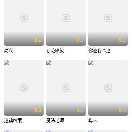
6.
7.
9.
6
2
3
高兴
心花路放
你逃我也逃
6.
6.
8.
1
5
0
迷镇凶案
魔法老师
鸟人