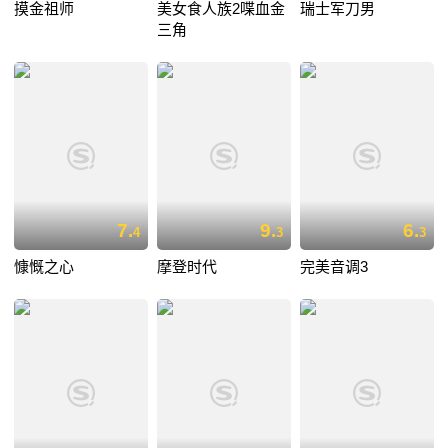
摸金祖师
美女食人族2喋血金
瑞士军刀男
三角
7.
9.
6.
4
3
3
慷慨之心
摩登时代
完美音调3