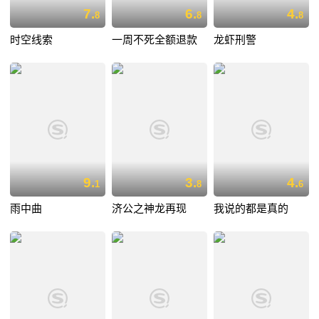
7.
6.
4.
8
8
8
时空线索
一周不死全额退款
龙虾刑警
9.
3.
4.
1
8
6
雨中曲
济公之神龙再现
我说的都是真的