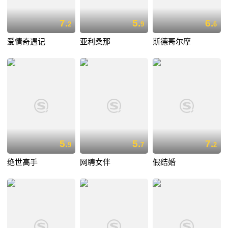
7.
5.
6.
2
9
6
爱情奇遇记
亚利桑那
斯德哥尔摩
5.
5.
7.
9
7
2
绝世高手
网聘女伴
假结婚