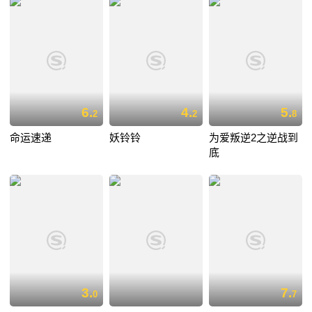
6.
4.
5.
2
2
8
命运速递
妖铃铃
为爱叛逆2之逆战到
底
3.
7.
0
7