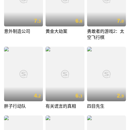
7.
6.
7.
3
8
0
意外制造公司
黄金大劫案
勇敢者的游戏2：太
空飞行棋
4.
6.
2.
2
3
9
胖子行动队
有关谎言的真相
四目先生