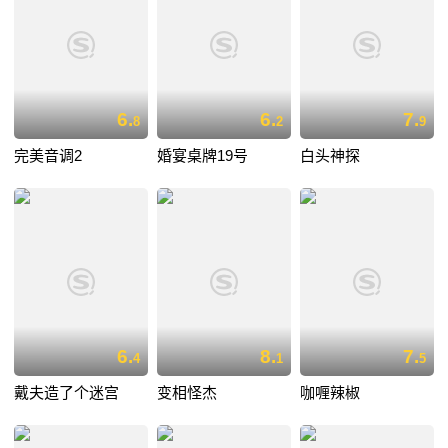
6.
6.
7.
8
2
9
完美音调2
婚宴桌牌19号
白头神探
6.
8.
7.
4
1
5
戴夫造了个迷宫
变相怪杰
咖喱辣椒