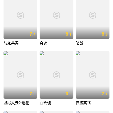
7.
8.
8.
4
1
6
与龙共舞
奇迹
暗战
7.
6.
7.
9
5
1
监狱风云2:逃犯
血玫瑰
侠盗高飞