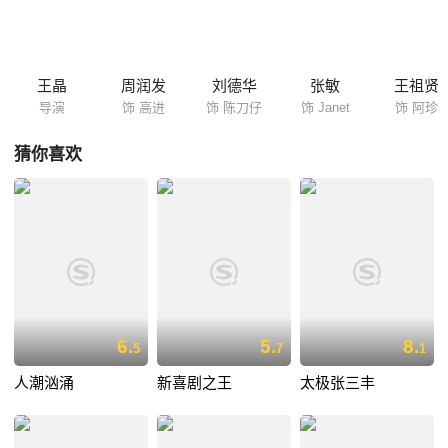
非好人，但进却已然蒙在鼓里，不知危难当头。
王晶
周润发
刘德华
张敏
王祖贤
导演
饰 高进
饰 陈刀仔
饰 Janet
饰 阿珍
猜你喜欢
6.
5.
8.
5
7
1
人潮汹涌
新喜剧之王
太极张三丰