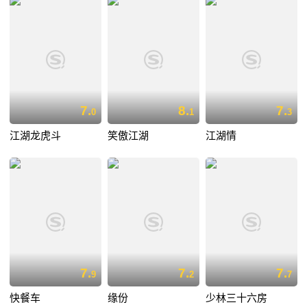
7.
8.
7.
0
1
3
江湖龙虎斗
笑傲江湖
江湖情
7.
7.
7.
9
2
7
快餐车
缘份
少林三十六房