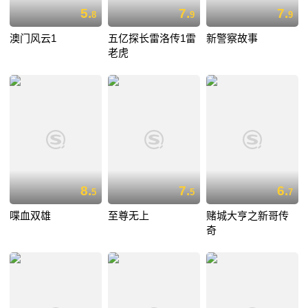
5.
7.
7.
8
9
9
澳门风云1
五亿探长雷洛传1雷
新警察故事
老虎
8.
7.
6.
5
5
7
喋血双雄
至尊无上
赌城大亨之新哥传
奇