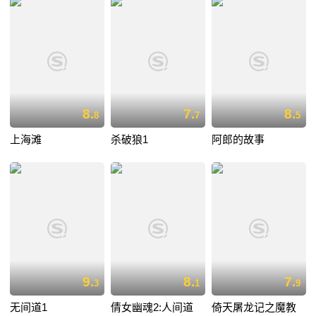
8.
7.
8.
8
7
5
上海滩
杀破狼1
阿郎的故事
9.
8.
7.
3
1
9
无间道1
倩女幽魂2:人间道
倚天屠龙记之魔教