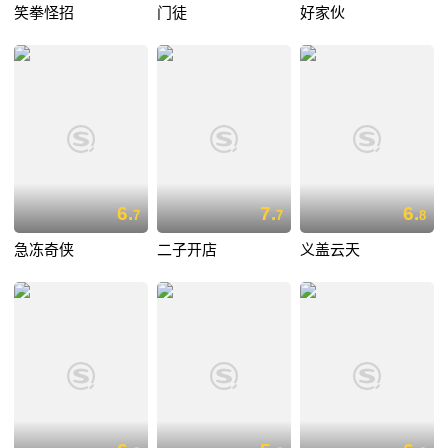
笑拳怪招
门徒
好家伙
6.
7.
6.
7
7
8
急冻奇侠
二子开店
义盖云天