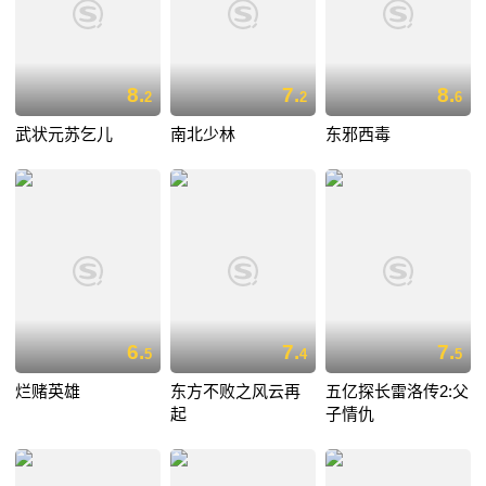
8.
7.
8.
2
2
6
武状元苏乞儿
南北少林
东邪西毒
6.
7.
7.
5
4
5
烂赌英雄
东方不败之风云再
五亿探长雷洛传2:父
起
子情仇