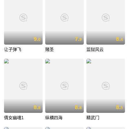
9.
7.
8.
0
9
4
让子弹飞
赌圣
监狱风云
8.
8.
8.
8
8
5
倩女幽魂1
纵横四海
精武门