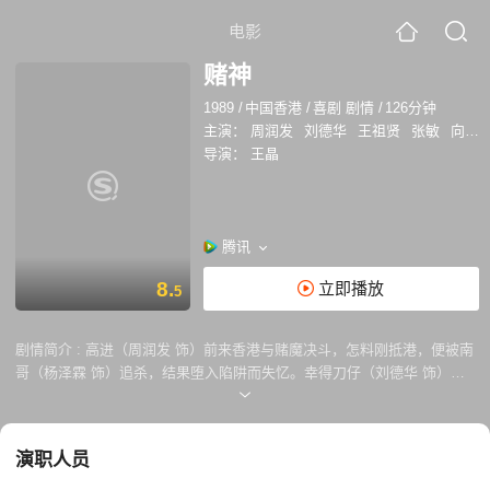
电影
赌神
1989
/
中国香港
/
喜剧 剧情
/
126分钟
主演：
周润发
刘德华
王祖贤
张敏
向华强
导演：
王晶
腾讯
8.
立即播放
5
剧情简介 :
高进（周润发 饰）前来香港与赌魔决斗，怎料刚抵港，便被南
哥（杨泽霖 饰）追杀，结果堕入陷阱而失忆。幸得刀仔（刘德华 饰）和
其女友珍（王祖贤 饰）相救，他们把高进带回家中疗养，发现高进精通赌
术后，兴奋不已，想利用他来挣大钱，却反而因为高进发挥不稳亏了钱。
高进妻子遭其堂弟 高义醉酒后污辱杀害。高义进而联手南哥，设计谋害高
演职人员
进，四处搜罗进的藏身地点，前往追杀。逃亡之时，高进翻车受伤，竟恢
复了记忆——但是却怎样也记不起失忆期间的事情。刀仔提醒进，高义并