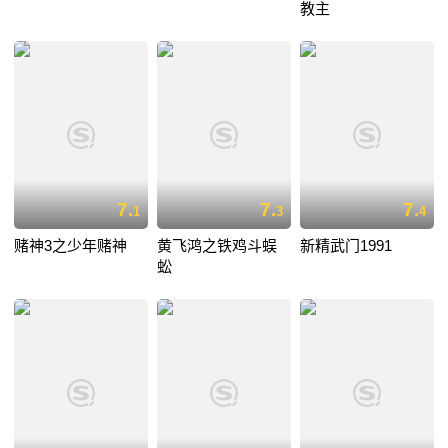
教主
7.
7.
7.
1
3
4
赌神3之少年赌神
黄飞鸿之铁鸡斗蜈
新精武门1991
蚣