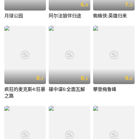
6.
7.
4
3
月球公园
阿尔法狼伴归途
蜘蛛侠:英雄归来
8.
8.
9.
7
1
2
疯狂的麦克斯4:狂暴
碟中谍6:全面瓦解
攀登梅鲁峰
之路