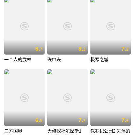
6.
8.
7.
7
3
2
一个人的武林
碟中谍
极寒之城
6.
7.
7.
5
7
6
三方国界
大侦探福尔摩斯1
侏罗纪公园2:失落的