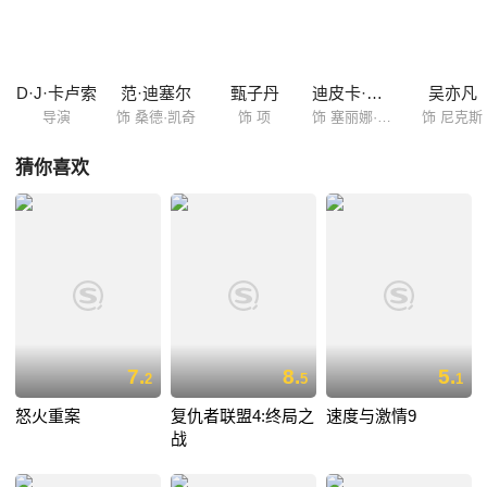
饰）、武术专家塔隆（托尼·贾饰），还有武器专家霍克（迈克尔·比斯平
饰）。但当两个团队相遇时，突然发现事情并不是看上去的那样，有可能
两拨人的目标是一致的。此时此刻，这两只Triple X队伍为了阻止未知的
敌人，必须携手合作。
D·J·卡卢索
范·迪塞尔
甄子丹
迪皮卡·帕度柯妮
吴亦凡
导演
饰 桑德·凯奇
饰 项
饰 塞丽娜·昂格尔
饰 尼克斯
猜你喜欢
7.
8.
5.
2
5
1
怒火重案
复仇者联盟4:终局之
速度与激情9
战