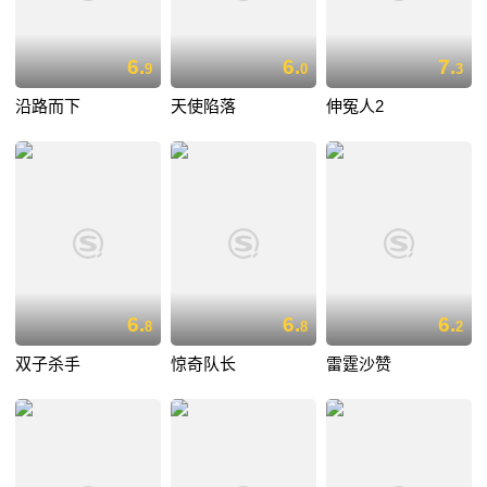
6.
6.
7.
9
0
3
沿路而下
天使陷落
伸冤人2
6.
6.
6.
8
8
2
双子杀手
惊奇队长
雷霆沙赞