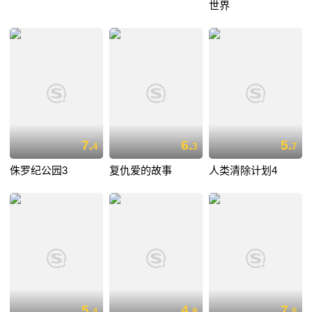
世界
7.
6.
5.
4
3
7
侏罗纪公园3
复仇爱的故事
人类清除计划4
5.
4.
7.
4
9
5