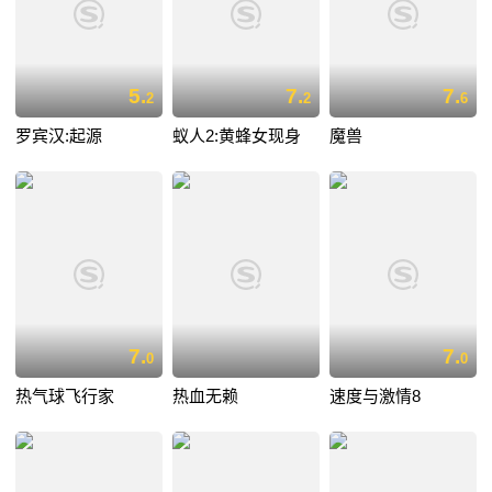
5.
7.
7.
2
2
6
罗宾汉:起源
蚁人2:黄蜂女现身
魔兽
7.
7.
0
0
热气球飞行家
热血无赖
速度与激情8