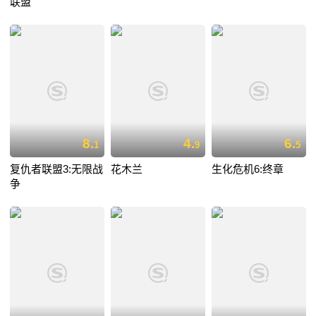
联盟
8.
4.
6.
1
9
5
复仇者联盟3:无限战
花木兰
生化危机6:终章
争