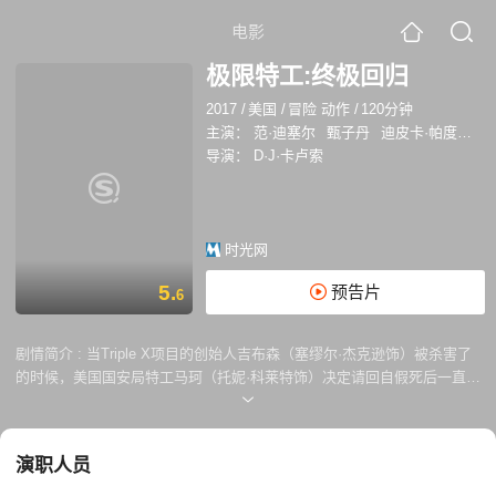
电影
极限特工:终极回归
2017
/
美国
/
冒险 动作
/
120分钟
主演：
范·迪塞尔
甄子丹
迪皮卡·帕度柯妮
导演：
D·J·卡卢索
时光网
5.
预告片
6
剧情简介 :
当Triple X项目的创始人吉布森（塞缪尔·杰克逊饰）被杀害了
的时候，美国国安局特工马珂（托妮·科莱特饰）决定请回自假死后一直被
政府跟踪的桑德·凯奇（范·迪塞尔饰）。为了给吉布森报仇，同意回归，
招募了一个新的Triple X团队，人员包括狙击手阿黛尔·沃尔夫（露比·罗丝
饰），特技驾驶员火炬泰尼逊（罗伊·麦克凯恩饰）、夜店DJ 尼克斯，还
演职人员
有计算机分析师贝基（妮娜·杜波夫饰）。桑德·凯奇团队针对的坏特工们
包括头目项（甄子丹饰）、致命杀手赛琳娜·昂格尔（迪皮卡·帕度柯妮