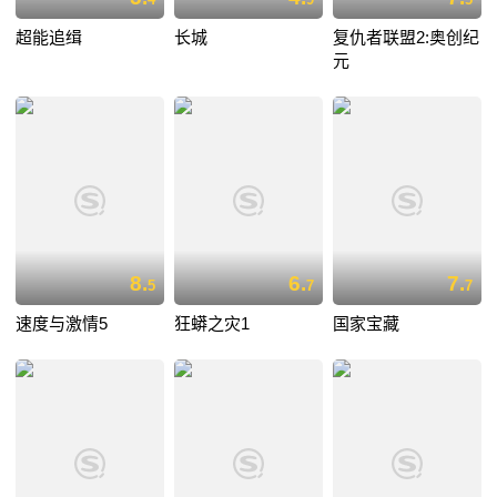
超能追缉
长城
复仇者联盟2:奥创纪
元
8.
6.
7.
5
7
7
速度与激情5
狂蟒之灾1
国家宝藏