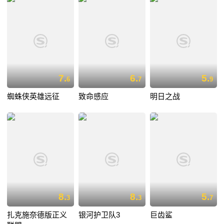
7.
6.
5.
6
7
9
蜘蛛侠英雄远征
致命感应
明日之战
8.
8.
5.
3
3
7
扎克施奈德版正义
银河护卫队3
巨齿鲨