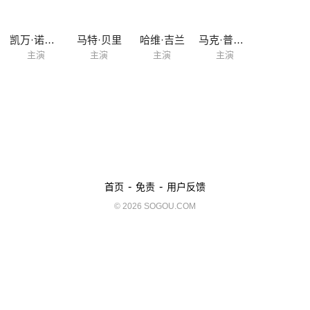
凯万·诺瓦克
马特·贝里
哈维·吉兰
马克·普罗克施
主演
主演
主演
主演
-
-
首页
免责
用户反馈
© 2026 SOGOU.COM