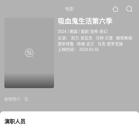
电影
吸血鬼生活第六季
2024
/
美国
/
喜剧 恐怖 奇幻
主演：
凯万·诺瓦克
马特·贝里
娜塔希娅·
德米特鲁
哈维·吉兰
马克·普罗克施
上映时间：
2024-01-01
剧情简介 :
无
演职人员