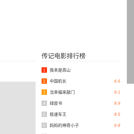
传记电影排行榜
1
我本是高山
2
中国机长
6.6
3
当幸福来敲门
9.1
4
绿皮书
8.9
5
极速车王
8.5
6
妈妈的神奇小子
6.8