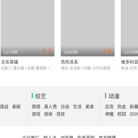
8.2
7.6
117分钟
119分钟
112分钟
无名英雄
危险关系
维多利
达斯汀·霍夫曼 / 吉娜·戴维斯 / 安迪·加西亚
格伦·克洛斯 / 约翰·马尔科维奇 / 米歇尔·菲佛
综艺
动漫
谍战
泰剧
情感
真人秀
访谈
生活
美食
后宫
热血
新
游戏
相亲
竞技
神魔
校园
202
企业推广
-
输入法
-
浏览器
-
免责声明
-
官方微博