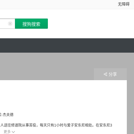
无障碍
分享
拉·杰夫德
孕，被家人送往修道院从事苦役，每天只有1小时与爱子安东尼相处。在安东尼3
更多