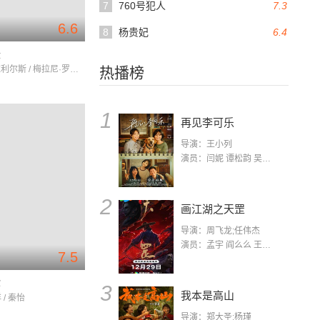
7
760号犯人
7.3
6.6
8
杨贵妃
6.4
缘
丹尼·戴·维利尔斯 / 梅拉尼·罗兰 / 兰利·柯克伍德
热播榜
1
再见李可乐
导演：王小列
演员：闫妮 谭松韵 吴京 蒋龙 赵小棠 冯雷 李虎城 平安 小七 小可乐
2
画江湖之天罡
导演：周飞龙;任伟杰
演员：孟宇 阎么么 王凯 郭政建 阎萌萌 杨默 高枫 齐斯伽 刘芊含 马程
7.5
你
3
我本是高山
 / 秦怡
导演：郑大圣;杨瑾