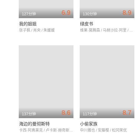
6.9
8.9
127分钟
130分钟
我的姐姐
绿皮书
张子枫 / 肖央 / 朱媛媛
维果·莫腾森 / 马赫沙拉·阿里 / 琳达·卡德里尼
8.6
8.7
137分钟
117分钟
海边的曼彻斯特
小偷家族
卡西·阿弗莱克 / 卢卡斯·赫奇斯 / 米歇尔·威廉姆斯
中川雅也 / 安藤樱 / 松冈茉优