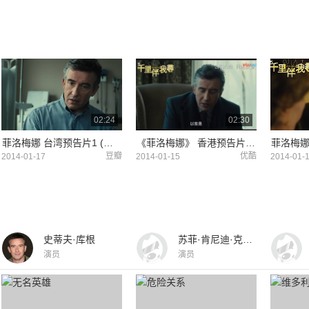
02:24
02:30
菲洛梅娜 台湾预告片1 (中文字幕)
《菲洛梅娜》 香港预告片(中文字幕)
豆瓣
优酷
2014-01-17
2014-01-15
2014-01-
史蒂夫·库根
苏菲·肯尼迪·克拉克
演员
演员