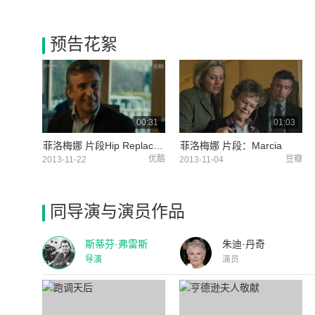
预告花絮
00:31
01:03
菲洛梅娜 片段Hip Replacement
菲洛梅娜 片段：Marcia
优酷
豆瓣
2013-11-22
2013-11-04
同导演与演员作品
斯蒂芬·弗雷斯
朱迪·丹奇
导演
演员