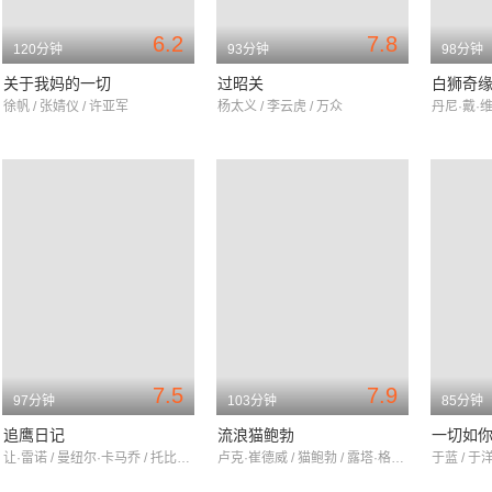
6.2
7.8
120分钟
93分钟
98分钟
关于我妈的一切
过昭关
白狮奇
徐帆 / 张婧仪 / 许亚军
杨太义 / 李云虎 / 万众
7.5
7.9
97分钟
103分钟
85分钟
追鹰日记
流浪猫鲍勃
一切如
让·雷诺 / 曼纽尔·卡马乔 / 托比亚斯·莫雷蒂
卢克·崔德威 / 猫鲍勃 / 露塔·格德米纳斯
于蓝 / 于洋