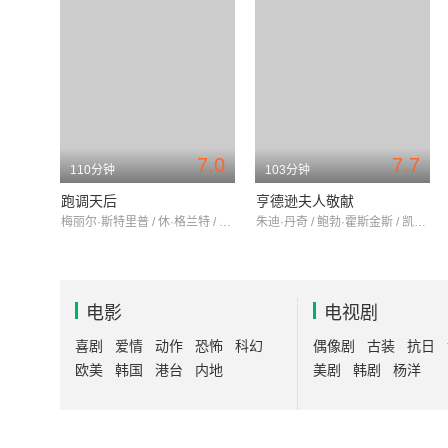
7.0
7.7
110分钟
103分钟
跑调天后
亨德逊夫人敬献
梅丽尔·斯特里普 / 休·格兰特 / 丽贝卡·弗格森
朱迪·丹奇 / 鲍勃·霍斯金斯 / 凯利·蕾莉
电影
电视剧
喜剧
爱情
动作
恐怖
科幻
偶像剧
古装
抗日
欧美
韩国
港台
内地
美剧
韩剧
杨洋