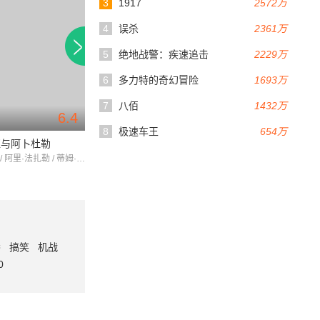
3
1917
2572万
4
误杀
2361万
5
绝地战警：疾速追击
2229万
6
多力特的奇幻冒险
1693万
7
八佰
1432万
6.4
7.3
113分钟
90分钟
8
极速车王
654万
亚与阿卜杜勒
失恋排行榜
童言有忌
朱迪·丹奇 / 阿里·法扎勒 / 蒂姆·皮戈特-史密斯
约翰·库萨克 / 艾本·叶尤 / 托德·路易斯
番
搞笑
机战
0