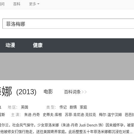
问问
百科
更多
动漫
健康
梅娜
(2013)
电影
百科词条
1
地 区：
英国
类 型：
传记
剧情
家庭
雷斯
主 演：
朱迪·丹奇
史蒂夫·库根
苏菲·肯尼迪·克拉克
梅尔·温宁汉姆
芭芭
的爱尔兰，社会风气保守。少女菲洛米娜（朱迪·丹奇 Judi Dench 饰）因未婚怀
他被修女们强行抱走，送往美国寄养家庭。此后整整五十年菲洛米娜都沉浸在对爱...