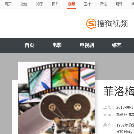
网页
微信
知乎
图片
视频
医疗
汉语
翻译
首页
电影
电视剧
综艺
菲洛
上 映：
2013-08-3
导 演：
斯蒂芬·弗
简 介：
1952年
岁的时候，