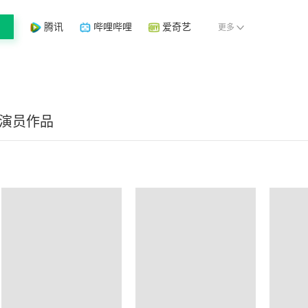
腾讯
哔哩哔哩
爱奇艺
更多
/演员作品