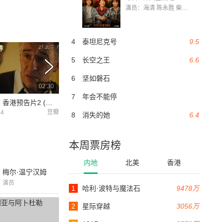
演员：海清 陈永胜 柴烨 王玥婷 万国鹏 美朵达瓦 赵瑞婷 罗解艳 郭莉娜 潘家艳
4
泰坦尼克号
9.5
5
长空之王
6.6
6
坚如磐石
02:30
02:29
7
年会不能停
菲洛梅娜 香港预告片2 (中文字幕)
《菲洛梅娜》英国预告片
豆瓣
乐视
14
2014-01-10
2013-11-22
8
消失的她
6.4
本周票房榜
内地
北美
香港
梅尔·温宁汉姆
演员
1
哈利·波特与魔法石
9478万
2
星际穿越
3056万