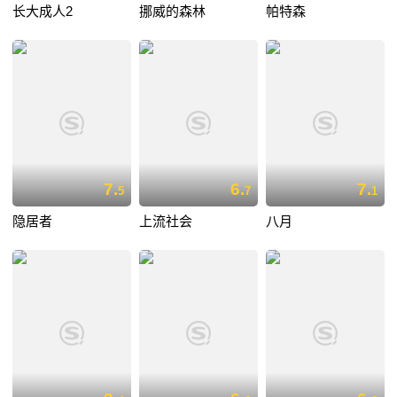
长大成人2
挪威的森林
帕特森
7.
6.
7.
5
7
1
隐居者
上流社会
八月