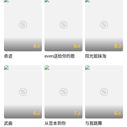
8.
6.
8.
8
4
3
奇迹
even送给你的歌
阳光姐妹淘
6.
7.
6.
6
2
6
武曲
从宫本到你
与我跳舞