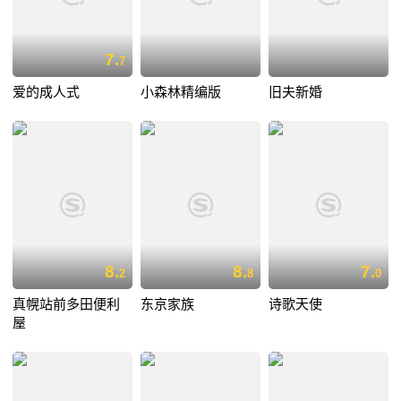
7.
7
爱的成人式
小森林精编版
旧夫新婚
8.
8.
7.
2
8
0
真幌站前多田便利
东京家族
诗歌天使
屋