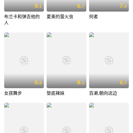
8.
6.
7.
1
7
4
布兰卡和弹吉他的
夏美的萤火虫
何者
人
6.
8.
6.
8
3
7
女孩舞步
垫底辣妹
百濑,朝向这边