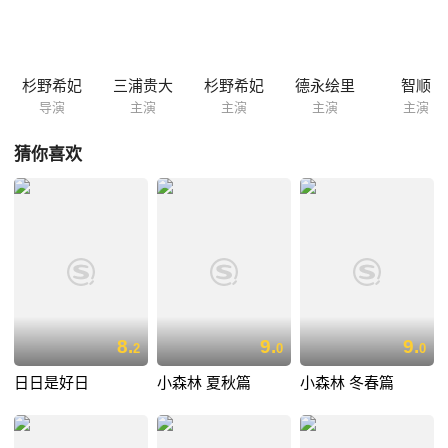
海内外知名度渐起的新生代女星杉野希妃的导演处女作，她凭借该片在
2014年的釜山国际电影节上荣获最佳新人导演奖。
杉野希妃
三浦贵大
杉野希妃
德永绘里
智顺
导演
主演
主演
主演
主演
猜你喜欢
8.
9.
9.
2
0
0
日日是好日
小森林 夏秋篇
小森林 冬春篇