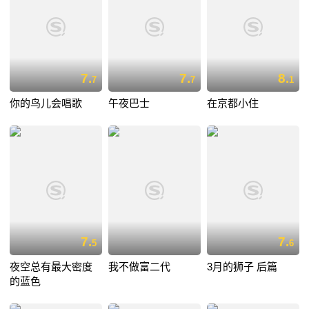
7.
7.
8.
7
7
1
你的鸟儿会唱歌
午夜巴士
在京都小住
7.
7.
5
6
夜空总有最大密度
我不做富二代
3月的狮子 后篇
的蓝色