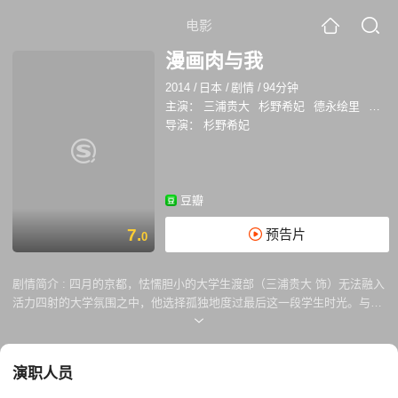
电影
漫画肉与我
2014
/
日本
/
剧情
/
94分钟
主演：
三浦贵大
杉野希妃
德永绘里
智顺
导演：
杉野希妃
豆瓣
7.
预告片
0
剧情简介 :
四月的京都，怯懦胆小的大学生渡部（三浦贵大 饰）无法融入
活力四射的大学氛围之中，他选择孤独地度过最后这一段学生时光。与渡
部就读同所大学的熊堀理美（杉野希妃 饰），因为肥胖臃肿的身材而遭到
周围人的嘲笑。偶然机会，理美与渡部相接触，之后更阴差阳错住进了渡
部的公寓。心机颇重的理美试图像对待奴隶控制渡部，谁知渡部却被打工
演职人员
时遇到的女孩菜子（德永绘里 饰）所吸引。年轻人的彷徨爱情故事，不知
驶向何方…… 本片根据R-18文学奖获奖者朝香式的同名作品改编，是在