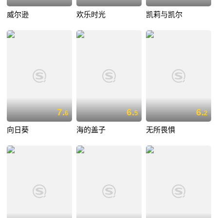
威尔逊
欢乐时光
凯莉与凯尔
7.
6.
6.
6
5
2
向日葵
海的盖子
无所畏惧