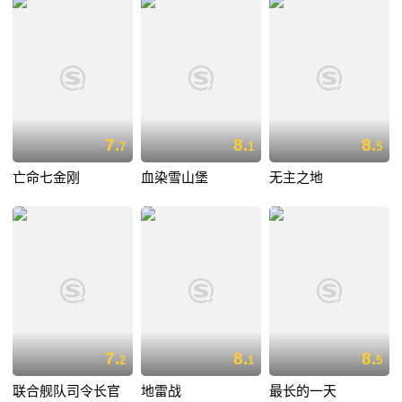
7.
8.
8.
7
1
5
亡命七金刚
血染雪山堡
无主之地
7.
8.
8.
2
1
5
联合舰队司令长官
地雷战
最长的一天