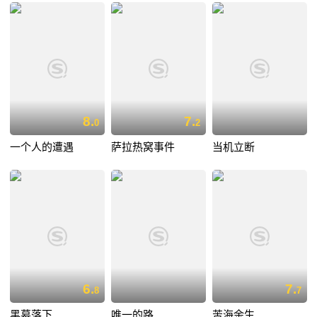
8.
7.
0
2
一个人的遭遇
萨拉热窝事件
当机立断
6.
7.
8
7
黑幕落下
唯一的路
苦海余生