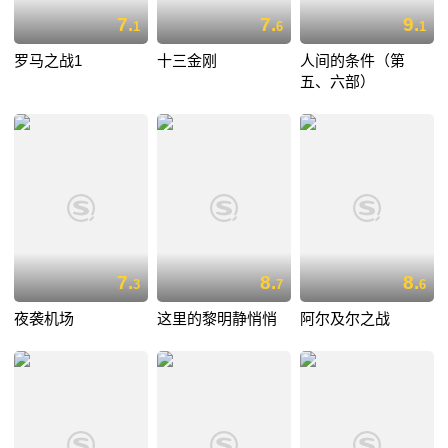
7.
7.
9.
1
6
1
罗马之战1
十三金刚
人间的条件（第
五、六部）
7.
8.
8.
3
7
6
夜袭机场
这里的黎明静悄悄
阿尔及尔之战