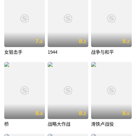
7.
8.
9.
6
2
2
女狙击手
1944
战争与和平
8.
8.
8.
8
2
6
桥
战略大作战
滑铁卢战役