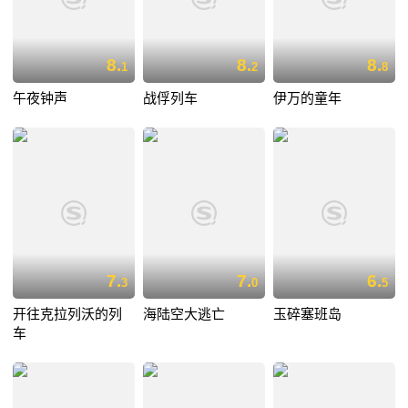
8.
8.
8.
1
2
8
午夜钟声
战俘列车
伊万的童年
7.
7.
6.
3
0
5
开往克拉列沃的列
海陆空大逃亡
玉碎塞班岛
车