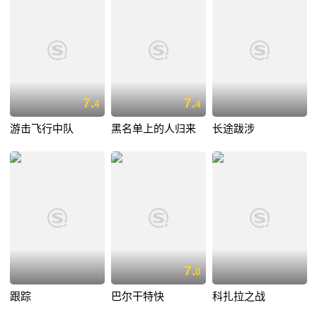
7.
7.
4
4
游击飞行中队
黑名单上的人归来
长途跋涉
7.
0
跟踪
巴尔干特快
科扎拉之战