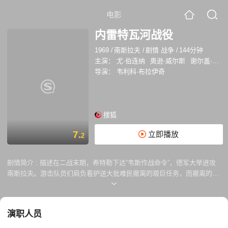
电影
内雷特瓦河战役
1969
/
南斯拉夫
/
剧情 战争
/
144分钟
主演：
尤·伯连纳
奥逊·威尔斯
谢尔盖·邦达尔丘克
导演：
韦利科·布拉伊奇
搜狐
7.
立即播放
2
剧情简介 :
描述在二战末期，希特勒下达“韦斯作战命令”，德军大举进攻
南斯拉夫。游击队员们肩负着护送大批难民撤离的艰巨任务，而撤离的关
键是跨越纳若维河的大桥，德军已始经从四处调兵遣将至河畔，企图一举
全歼游击队。于是在桥边展开了一场惊心动魄的追击与反击战。
演职人员