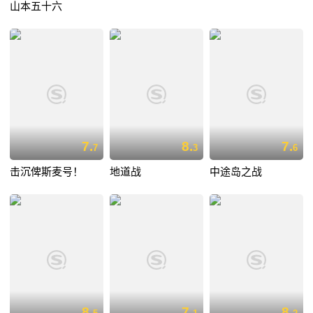
山本五十六
7.
8.
7.
7
3
6
击沉俾斯麦号！
地道战
中途岛之战
8.
7.
8.