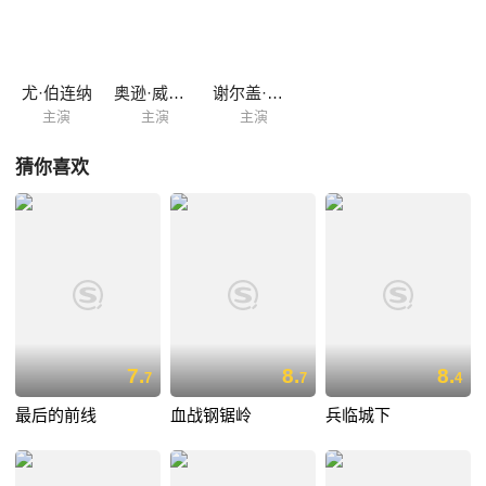
尤·伯连纳
奥逊·威尔斯
谢尔盖·邦达尔丘克
主演
主演
主演
猜你喜欢
7.
8.
8.
7
7
4
最后的前线
血战钢锯岭
兵临城下