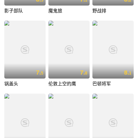
5
1
2
影子部队
魔鬼旅
野战排
7.
7.
8.
5
8
1
锅盖头
伦敦上空的鹰
巴顿将军